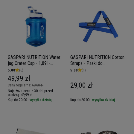
GASPARI NUTRITION Water
GASPARI NUTRITION Cotton
jug Crater Cap - 1,89l -
Straps - Paski do
Kanister, bidon, butelka na
podnoszenia ciężarów
5.00
(6)
5.00
(1)
wodę
49,99 zł
29,00 zł
Cena regularna:
69,00 zł
Najniższa cena z 30 dni przed
obniżką:
49,99 zł
Kup do 20:00 -
wysyłka dzisiaj
Kup do 20:00 -
wysyłka dzisiaj