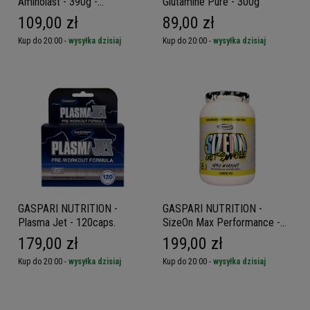
Aminolast - 390g -
Glutamine Pure - 300g
Watermelon Blast
109,00 zł
89,00 zł
Kup do 20:00 -
wysyłka dzisiaj
Kup do 20:00 -
wysyłka dzisiaj
GASPARI NUTRITION -
GASPARI NUTRITION -
Plasma Jet - 120caps.
SizeOn Max Performance -
1656g
179,00 zł
199,00 zł
Kup do 20:00 -
wysyłka dzisiaj
Kup do 20:00 -
wysyłka dzisiaj