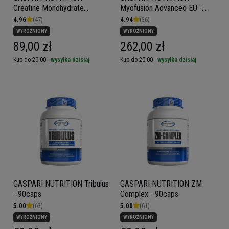
Creatine Monohydrate
Myofusion Advanced EU -
(Qualitin) - 300g
1814g
4.96
(47)
4.94
(36)
WYRÓŻNIONY
WYRÓŻNIONY
89,00 zł
262,00 zł
Kup do 20:00 -
wysyłka dzisiaj
Kup do 20:00 -
wysyłka dzisiaj
GASPARI NUTRITION Tribulus
GASPARI NUTRITION ZM
- 90caps
Complex - 90caps
5.00
(63)
5.00
(61)
WYRÓŻNIONY
WYRÓŻNIONY