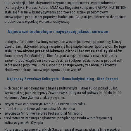
to przy okazji, jakiej aktywności używane są suplementy tego producenta
(Kulturystyka, Fitness, Futbol, MMA czy Bieganie) kompania
GASPARI NUTRITION
stała się filarem w branży żywienia sportowego
. Dzięki przełomowym
innowacjom i produktom popartym badaniami, Gaspari jest liderem w dziedzinie
produktów o wysokiej wartości odżywczej.
Najnowsze technologie i najwyższej jakości surowce
Jednym z fundamentów firmy są wysoce wyspecjalizowani pracownicy, którzy
często sami aktywnie trenują i wspierają linię suplementów sportowych. Do tego
stałe i
prowadzone przez obiektywne ośrodki badawcze analizy składów
.
Ikona branży BodyBuilding - Rich Gaspari wciąż ustanawia nowe standardy
zarówno pod względem skuteczności, jak i odpowiedzialności w produktach,
które noszą jego imię. Rich Gaspari pozostaje wierny zasadom, na których
zbudowano firmę - innowacje i sprawdzone wyniki!
Najlepszy Zawodowy Kulturysta - Ikona BodyBuilding - Rich Gaspari
Rich Gaspari jest związany z branżą Kulturystyki i Fitnessu od ponad 30 lat.
Wyróżniał się jako Najlepszy Zawodowy Kulturysta od połowy lat 80 do lat 90.
Na koncie Amerykanina znalazły się m.in.:
zwycięstwo w pierwszym Arnold Classic w 1989 roku
triumfator prestiżowych zawodów Mr. America
zwycięzca Mr. Universe oraz Professional Mr. World
trzykrotnie w Rankingu najbardziej pożądanego tytułu w profesjonalnej
kulturystyce - Mr. Olympia
Po przejściu na emeryturę Rich Gaspari zaczął rozwijać własną linię wysokiej