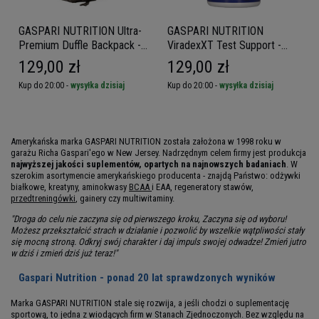
GASPARI NUTRITION Ultra-
GASPARI NUTRITION
Premium Duffle Backpack -
ViradexXT Test Support -
Plecak sportowy
90caps.
129,00 zł
129,00 zł
Kup do 20:00 -
wysyłka dzisiaj
Kup do 20:00 -
wysyłka dzisiaj
Amerykańska marka GASPARI NUTRITION została założona w 1998 roku w
garażu Richa Gaspari'ego w New Jersey. Nadrzędnym celem firmy jest produkcja
najwyższej jakości suplementów, opartych na najnowszych badaniach
. W
szerokim asortymencie amerykańskiego producenta - znajdą Państwo: odżywki
białkowe, kreatyny, aminokwasy
BCAA
i EAA, regeneratory stawów,
przedtreningówki
, gainery czy multiwitaminy.
"Droga do celu nie zaczyna się od pierwszego kroku, Zaczyna się od wyboru!
Możesz przekształcić strach w działanie i pozwolić by wszelkie wątpliwości stały
się mocną stroną. Odkryj swój charakter i daj impuls swojej odwadze! Zmień jutro
w dziś i zmień dziś już teraz!"
Gaspari Nutrition - ponad 20 lat sprawdzonych wyników
Marka GASPARI NUTRITION stale się rozwija, a jeśli chodzi o suplementację
sportową, to jedna z wiodących firm w Stanach Zjednoczonych. Bez względu na