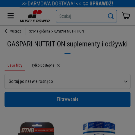
>> DARMOWA DOSTAWA! <<
SPRAWDŹ!
Szukaj
Wstecz
Strona główna
GASPARI NUTRITION
GASPARI NUTRITION suplementy i odżywki
Usuń filtry
Usuń filtr
Tylko Dostępne
Sortuj po nazwie rosnąco
Filtrowanie