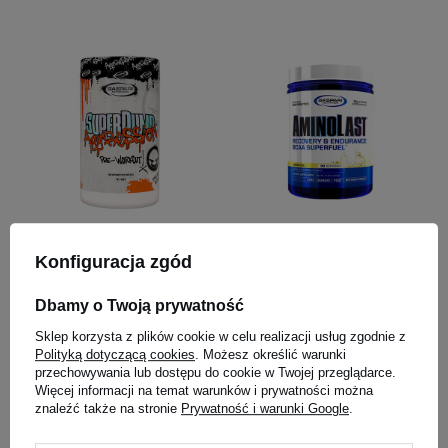
GASPARI NUTRITION Super
GASPARI NUTRITION
Pump Aggression - 420g
Aminolast - 420g
Konfiguracja zgód
5.00
(6)
WYRÓŻNIONY
Dbamy o Twoją prywatność
139,00 zł
109,00 zł
Sklep korzysta z plików cookie w celu realizacji usług zgodnie z
Polityką dotyczącą cookies
. Możesz określić warunki
Kup do 20:00 -
wysyłka dzisiaj
Kup do 20:00 -
wysyłka dzisiaj
przechowywania lub dostępu do cookie w Twojej przeglądarce.
Więcej informacji na temat warunków i prywatności można
znaleźć także na stronie
Prywatność i warunki Google
.