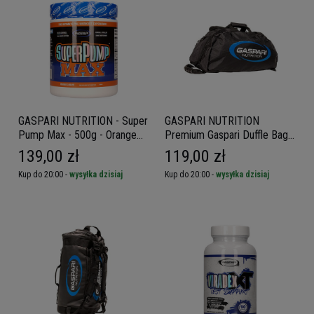
GASPARI NUTRITION - Super
GASPARI NUTRITION
Pump Max - 500g - Orange
Premium Gaspari Duffle Bag -
Cooler
Torba sportowa
139,00 zł
119,00 zł
Kup do 20:00 -
wysyłka dzisiaj
Kup do 20:00 -
wysyłka dzisiaj