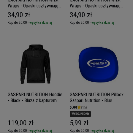
Wraps - Opaski usztywniające
Wraps - Opaski usztywniające
na nadgarstki
na nadgarstki
34,90 zł
34,90 zł
Kup do 20:00 -
wysyłka dzisiaj
Kup do 20:00 -
wysyłka dzisiaj
GASPARI NUTRITION Hoodie
GASPARI NUTRITION Pillbox
- Black - Bluza z kapturem
Gaspari Nutrition - Blue
5.00
(15)
WYRÓŻNIONY
119,00 zł
5,99 zł
Kup do 20:00 -
wysyłka dzisiaj
Kup do 20:00 -
wysyłka dzisiaj