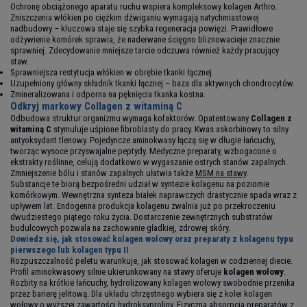
Ochronę obciążonego aparatu ruchu wspiera kompleksowy kolagen Arthro.
Zniszczenia włókien po ciężkim dźwiganiu wymagają natychmiastowej
nadbudowy – kluczowa staje się szybka regeneracja powięzi. Prawidłowe
odżywienie komórek sprawia, że naderwane ścięgno bliznowacieje znacznie
sprawniej. Zdecydowanie mniejsze tarcie odczuwa również każdy pracujący
staw.
Sprawniejsza restytucja włókien w obrębie tkanki łącznej.
Uzupełniony główny składnik tkanki łącznej – baza dla aktywnych chondrocytów.
Zmineralizowana i odporna na pęknięcia tkanka kostna.
Odkryj markowy Collagen z witaminą C
Odbudowa struktur organizmu wymaga kofaktorów. Opatentowany
Collagen z
witaminą C
stymuluje uśpione fibroblasty do pracy. Kwas askorbinowy to silny
antyoksydant tlenowy. Pojedyncze aminokwasy łączą się w długie łańcuchy,
tworząc wysoce przyswajalne peptydy. Medyczne preparaty, wzbogacone o
ekstrakty roślinne, celują dodatkowo w wygaszanie ostrych stanów zapalnych.
Zmniejszenie bólu i stanów zapalnych ułatwia także
MSM na stawy
.
Substancje te biorą bezpośredni udział w syntezie kolagenu na poziomie
komórkowym. Wewnętrzna synteza białek naprawczych drastycznie spada wraz z
upływem lat. Endogenna produkcja kolagenu zwalnia już po przekroczeniu
dwudziestego piątego roku życia. Dostarczenie zewnętrznych substratów
budulcowych pozwala na zachowanie gładkiej, zdrowej skóry.
Dowiedz się, jak stosować kolagen wołowy oraz preparaty z kolagenu typu
pierwszego lub kolagen typu II
Rozpuszczalność peletu warunkuje, jak stosować kolagen w codziennej diecie.
Profil aminokwasowy silnie ukierunkowany na stawy oferuje
kolagen wołowy
.
Rozbity na krótkie łańcuchy, hydrolizowany kolagen wołowy swobodnie przenika
przez barierę jelitową. Dla układu chrzęstnego wybiera się z kolei kolagen
wołowy o wyższej zawartości hydroksyproliny. Fizyczna absorpcja preparatów z