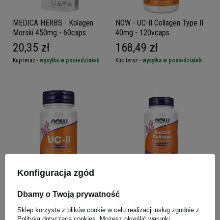
MEDICA HERBS - Kolagen
NOW - UC-II Collagen Type II
Morski 450mg - 60caps.
40mg - 120vcaps.
20,35 zł
168,49 zł
Kup teraz -
wysyłka w poniedziałek
Kup teraz -
wysyłka w poniedziałek
Konfiguracja zgód
NOW - UC-II Collagen Type II
NOW BioCell Collagen -
40mg - 60vcaps.
120vcaps
Dbamy o Twoją prywatność
BESTSELLER
Sklep korzysta z plików cookie w celu realizacji usług zgodnie z
94,09 zł
123,99 zł
Polityką dotyczącą cookies
. Możesz określić warunki