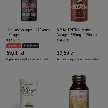
Hiro.Lab Collagen - 120vcaps
MP NUTRITION Marine
- Kolagen
Collagen 550mg - 120caps -
Kolagen Rybi Naticol
5.00
(10)
5.00
(1)
PROMOCJA
WYRÓŻNIONY
69,00 zł
32,69 zł
Kup teraz -
wysyłka w poniedziałek
Kup teraz -
wysyłka w poniedziałek