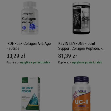
IRONFLEX Collagen Anti Age
KEVIN LEVRONE - Joint
- 90tabs
Support Collagen Peptides -
495g
30,29 zł
81,39 zł
Kup teraz -
wysyłka w poniedziałek
Kup teraz -
wysyłka w poniedziałek