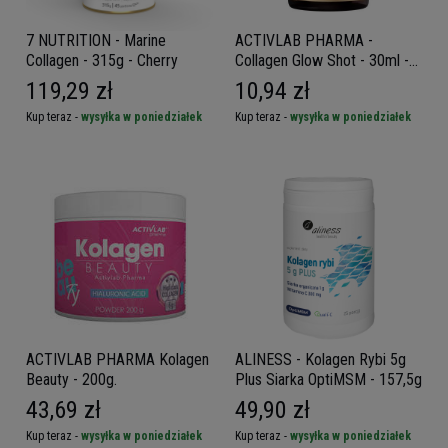
7 NUTRITION - Marine
ACTIVLAB PHARMA -
Collagen - 315g - Cherry
Collagen Glow Shot - 30ml -
Marine
119,29 zł
10,94 zł
Kup teraz -
wysyłka w poniedziałek
Kup teraz -
wysyłka w poniedziałek
ACTIVLAB PHARMA Kolagen
ALINESS - Kolagen Rybi 5g
Beauty - 200g.
Plus Siarka OptiMSM - 157,5g
43,69 zł
49,90 zł
Kup teraz -
wysyłka w poniedziałek
Kup teraz -
wysyłka w poniedziałek