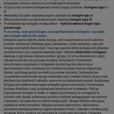
kolagenem rośnie w obecności podstawowych minerałów.
Oczyszczony surowiec kolagenowy dostarczający izolatów z
kolagenu typu I
i
III.
Mechanikę chrząstki stawowej wspiera specyficzny
kolagen typu II
.
Mikrouszkodzenia naczyń krwionośnych redukuje
kolagen typu III
.
Podstawowy typ kolagenu w więzadłach –
hydrolizowany kolagen typu
pierwszego
.
Przeczytaj, czym jest kolagen, poznaj właściwości kolagenu i sprawdź,
jaki kolagen wybrać dla siebie
Dokładna analiza etykiety ułatwi decyzję, jaki kolagen wybrać pod konkretny
problem zdrowotny. Układając plany żywieniowe, trzeba wiedzieć, czym jest
kolagen pod kątem chemicznym. Tworzący spiralne helisy kolagen jest głównym
spoiwem kości oraz organów wewnętrznych. Unikalne
właściwości kolagenu
wynikają z ogromnego stężenia proliny i glicyny. Od ich wchłanialności zależy
odnowa komórek oraz poprawa kondycji skóry twarzy. Przebadane
laboratoryjnie suplementy z kolagenem dostarczają te prekursory w
wyizolowanej formie. Enzymatyczne działanie kolagenu hamuje degradację
tkanek, opóźniając widoczne efekty procesów starzenia. Systematyczne
uzupełnianie niedoborów sprzyja nawilżeniu cery i trwałej redukcji zmarszczek.
Mechaniczna stabilność szkieletu opiera się na elastycznych niciach. Budulcowy
kolagen jest białkiem tworzącym niezwykle gęste rusztowanie. Przestrzenna
budowa decyduje o jego potężnej wytrzymałości na rozerwanie. Patrząc
fizjologicznie, kolagen to białko o najwyższej tolerancji na rozciąganie w
ludzkim ciele. Będąc substancją zgodną z białkiem występującym naturalnie w
organizmie, nie wywołuje on reakcji alergicznych. Skrajne deficyty uderzają w
najsłabsze strefy narządów. Pękające naczynia krwionośne, słabe włosy i
paznokcie stanowią pierwszy sygnał alarmowy. Podaż z zewnątrz odnawia pulę
enzymów, które znajdują się naturalnie w organizmie dorosłego człowieka.