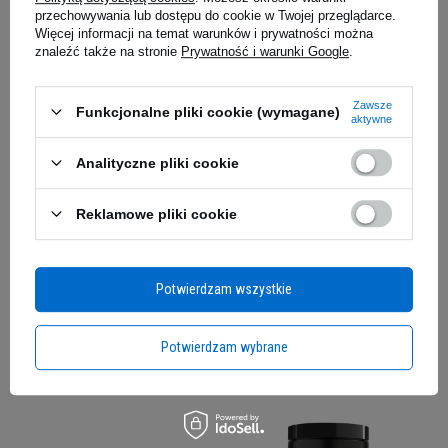
przechowywania lub dostępu do cookie w Twojej przeglądarce.
Kup teraz -
wysyłka w poniedziałek
Kup teraz -
wysyłka w poniedziałek
Więcej informacji na temat warunków i prywatności można
znaleźć także na stronie
Prywatność i warunki Google
.
Zawsze
Funkcjonalne pliki cookie (wymagane)
aktywne
Analityczne pliki cookie
Reklamowe pliki cookie
NUTREND Collagen Liquid -
OLIMP Collaregen - 400g
500 ml
Potwierdzam wszystkie
5.00
(12)
46,79 zł
116,79 zł
Potwierdzam wybrane
Kup teraz -
wysyłka w poniedziałek
Kup teraz -
wysyłka w poniedziałek