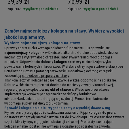
39,39 zł
76,99 zł
Kup teraz -
wysyłka w poniedziałek
Kup teraz -
wysyłka w poniedziałek
Zamów najmocniejszy kolagen na stawy. Wybierz wysokiej
jakości suplementy.
Wybierz najmocniejszy kolagen na stawy
Sprawny aparat ruchu wymaga solidnego fundamentu. Tu sprawdzi się
najmocniejszy kolagen
– włókniste białko strukturalne odpowiedzialne za
mechaniczną wytrzymałość chrząstek. Intensywny trening mocno obciąża
organizm. Odpowiednio dobrany
kolagen na stawy
minimalizuje ryzyko
powstawania bolesnych mikrourazów. W efekcie utrzymujesz zdrowe stawy bez
uciążliwego uczucia porannej sztywności. Dodatkową ochronę chrząstki
zapewniają
sprawdzone preparaty na stawy
.
Tkankom łącznym kolagen nadaje niezwykle ważną odporność na ściskanie.
Dobrze wchłanialny suplement dociera do macierzy zewnątrzkomórkowej,
regenerując wyeksploatowany
układ stawowy
. Właściwie prowadzona
suplementacja wyrównuje nagromadzone deficyty budulcowe –
mikrouszkodzenia po prostu goją się szybciej. Proces ten skutecznie
wspomaga
suplement diety z glukozaminą
.
Sprawdź kolagen do picia i wygodne shoty o wysokiej dawce w mg
Płynne formuły ulegają dużo szybszemu trawieniu. Pijąc
kolagen do picia
,
dostarczasz peptydy niemal natychmiast do krwiobiegu. Praktyczny shot zawiera
często kilka tysięcy mg gęstej substancji aktywnej. Preparaty zawierające
kolagen w takiej postaci nie wymagają uciążliwego rozrabiania z wodą.