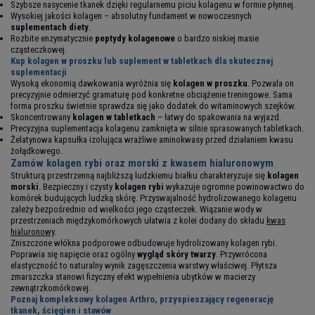
Szybsze nasycenie tkanek dzięki regularnemu piciu kolagenu w formie płynnej.
Wysokiej jakości kolagen – absolutny fundament w nowoczesnych
suplementach diety
.
Rozbite enzymatycznie
peptydy kolagenowe
o bardzo niskiej masie
cząsteczkowej.
Kup kolagen w proszku lub suplement w tabletkach dla skutecznej
suplementacji
Wysoką ekonomią dawkowania wyróżnia się
kolagen w proszku
. Pozwala on
precyzyjnie odmierzyć gramaturę pod konkretne obciążenie treningowe. Sama
forma proszku świetnie sprawdza się jako dodatek do witaminowych szejków.
Skoncentrowany
kolagen w tabletkach
– łatwy do spakowania na wyjazd.
Precyzyjna suplementacja kolagenu zamknięta w silnie sprasowanych tabletkach.
Żelatynowa kapsułka izolująca wrażliwe aminokwasy przed działaniem kwasu
żołądkowego.
Zamów kolagen rybi oraz morski z kwasem hialuronowym
Strukturą przestrzenną najbliższą ludzkiemu białku charakteryzuje się
kolagen
morski
. Bezpieczny i czysty
kolagen rybi
wykazuje ogromne powinowactwo do
komórek budujących ludzką skórę. Przyswajalność hydrolizowanego kolagenu
zależy bezpośrednio od wielkości jego cząsteczek. Wiązanie wody w
przestrzeniach międzykomórkowych ułatwia z kolei dodany do składu
kwas
hialuronowy
.
Zniszczone włókna podporowe odbudowuje hydrolizowany kolagen rybi.
Poprawia się napięcie oraz ogólny
wygląd skóry twarzy
. Przywrócona
elastyczność to naturalny wynik zagęszczenia warstwy właściwej. Płytsza
zmarszczka stanowi fizyczny efekt wypełnienia ubytków w macierzy
zewnątrzkomórkowej.
Poznaj kompleksowy
kolagen Arthro
, przyspieszający regenerację
tkanek, ścięgien i stawów