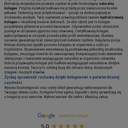
Ekstrakcja enzymatyczna pozwala uzyskać w pełni biodostępny,
naturalny
kolagen
. Potężne molekuły białkowe nie przejdą przez nienaruszone kosmki
jelitowe. Technolog musi je hydrolizować – pociąć na drobne peptydy w
środowisku wodnym. Twój suplement prawdopodobnie zawiera
hydrolizowany
kolagen
o określonej masie w daltonach. Ze skór rybich jest to kolagen
pozyskiwany głównie w procesie kwasowym. Odpowiednia podaż skutecznie
pomaga w utrzymaniu gęstości mazi stawowej. Certyfikowany kolagen
wykorzystywany w ortopedii posiada pełny profil aminokwasowy. Zbadany
surowiec gwarantuje brak zanieczyszczeń metalami ciężkimi. Regularna porcja
blokuje drastyczne spadki poziomu kolagenu w organizmie u osób po
trzydziestce. Skumulowane aminokwasy są podstawową jednostką strukturalną
kolagenu, zmuszając komórki do samonaprawy. Kompensujesz braki elementem
identycznym z materiałem występującym naturalnie w organizmie człowieka.
Dobrze przyswajalny kolagen jest białkiem występującym naturalnie w obrębie
macierzy kostnej. Tworzy to solidną bazę dla zdrowia skóry, elastycznych
ścięgien i mocnych stawów.
Zyskaj sprawność ruchową dzięki kolagenowi o potwierdzonej
czystości
Wysoka biodostępność oraz czysty skład gwarantują realne wsparcie dla
Twojego układu ruchu. Dostępne formy sypkie, kapsułki i shoty sprawdzają się
u biegaczy oraz seniorów. Wybierz wariant dla siebie i sfinalizuj zakup.