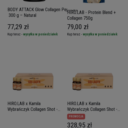
BODY ATTACK Glow Collagen Peptides –
HIRO.LAB - Protein Blend +
300 g – Natural
Collagen 750g
77,29 zł
79,00 zł
Kup teraz -
wysyłka w poniedziałek
Kup teraz -
wysyłka w poniedziałek
HIRO.LAB x Kamila
HIRO.LAB x Kamila
Wybrańczyk Collagen Shot -
Wybrańczyk Collagen Shot -
10x 30ml - Peach
30x 30ml - Peach
PROMOCJA
328,95 zł