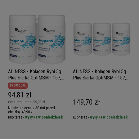
ALINESS - Kolagen Rybi 5g
ALINESS - Kolagen Rybi 5g
Plus Siarka OptiMSM - 157,5g
Plus Siarka OptiMSM - 157,5g
x2
x3
PROMOCJA
94,81 zł
149,70 zł
Cena regularna:
99,80 zł
Najniższa cena z 30 dni przed
obniżką:
49,90 zł
Kup teraz -
wysyłka w poniedziałek
Kup teraz -
wysyłka w poniedziałek