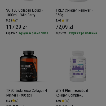
SCITEC Collagen Liquid -
TREC Collagen Renover -
1000ml - Wild Berry
350g
5.00
(7)
5.00
(18)
117,29 zł
72,09 zł
Kup teraz -
wysyłka w poniedziałek
Kup teraz -
wysyłka w poniedziałek
TREC Endurance Collagen 4
WISH Pharmaceutical
Runners - 90caps
Kolagen Complex
(Seagarden) - 120caps.
5.00
(2)
5.00
(10)