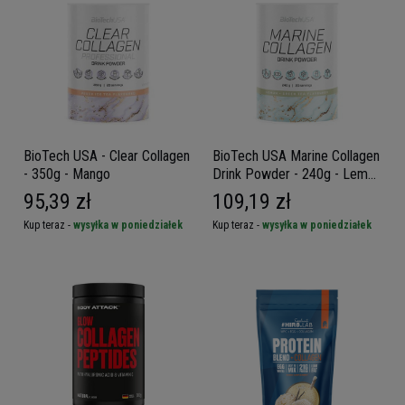
BioTech USA - Clear Collagen
BioTech USA Marine Collagen
- 350g - Mango
Drink Powder - 240g - Lemon
Green Tea
95,39 zł
109,19 zł
Kup teraz -
wysyłka w poniedziałek
Kup teraz -
wysyłka w poniedziałek