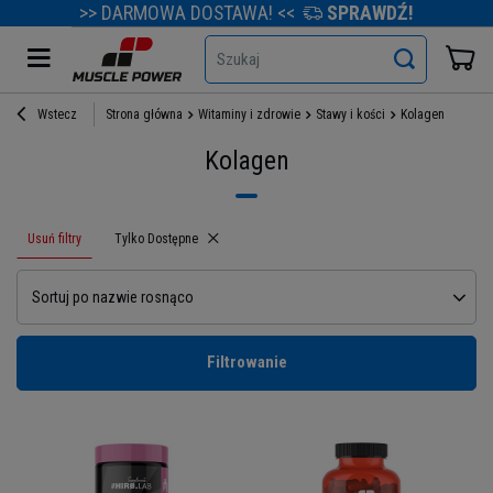
>> DARMOWA DOSTAWA! <<
SPRAWDŹ!
Szukaj
Wstecz
Strona główna
Witaminy i zdrowie
Stawy i kości
Kolagen
Kolagen
Usuń filtry
Usuń filtr
Tylko Dostępne
Sortuj po nazwie rosnąco
Filtrowanie