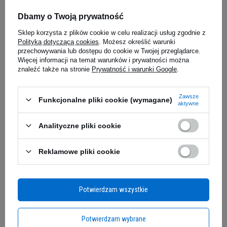
Dbamy o Twoją prywatność
Wypisz się
Sklep korzysta z plików cookie w celu realizacji usług zgodnie z
Polityką dotyczącą cookies
. Możesz określić warunki
przechowywania lub dostępu do cookie w Twojej przeglądarce.
Więcej informacji na temat warunków i prywatności można
znaleźć także na stronie
Prywatność i warunki Google
.
Zawsze
Funkcjonalne pliki cookie (wymagane)
aktywne
Analityczne pliki cookie
Moje zamówienie
Reklamowe pliki cookie
Status zamówienia
Śledzenie przesyłki
Potwierdzam wszystkie
Chcę zareklamować produkt
Chcę zwrócić produkt
Potwierdzam wybrane