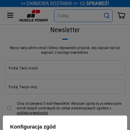
>> DARMOWA DOSTAWA! <<
SPRAWDŹ!
Szukaj
Newsletter
Wpisz swój adres e-mail i kliknij odpowiedni przycisk, aby zapisać się lub
wypisać z naszego newslettera.
Podaj Twój e-mail
Podaj Twoje imię
Chcę otrzymywać E-mail Newsletter. Wyrażam zgodę na przetwarzanie
moich danych osobowych do celów marketingowych zgodnie z
polityką prywatności
Konfiguracja zgód
Zapisz się