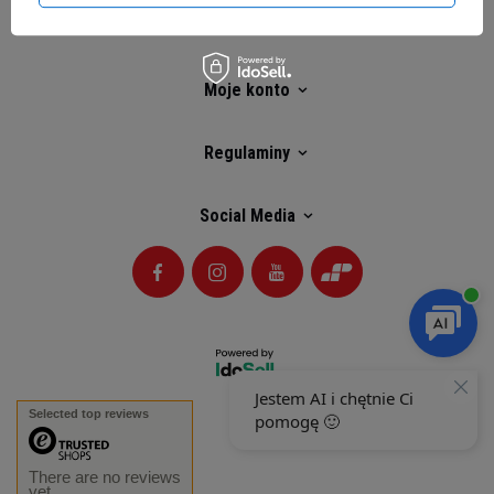
Kontakt
Moje konto
Regulaminy
Social Media
Selected top reviews
There are no reviews
yet.