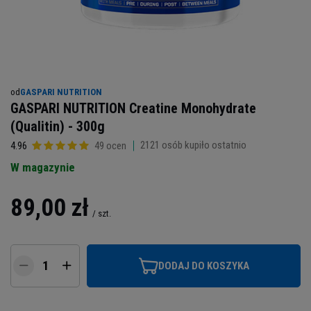
od
GASPARI NUTRITION
GASPARI NUTRITION Creatine Monohydrate
(Qualitin) - 300g
2121
osób kupiło ostatnio
4.96
49 ocen
W magazynie
89,00 zł
/
szt.
DODAJ DO KOSZYKA