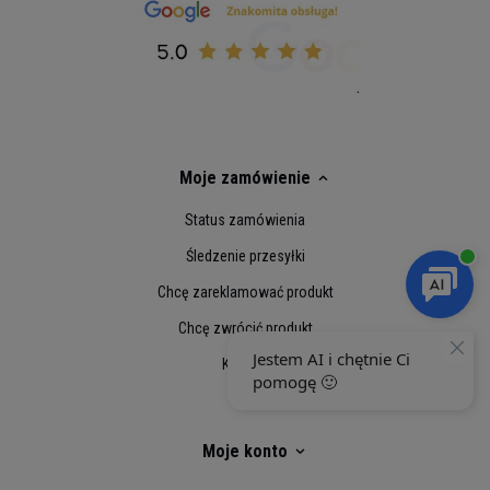
aktywnych fizycznie i sportowców, ponieważ
znacznie zwiększa ona wydolność fizyczną
podczas wzmożonych i intensywnych
treningów
. Ponadto regularna suplementacja
monohydratem kreatyny wpływa na sprawniejszą
regenerację mięśni po ćwiczeniach. Zaopatrz się
w Kreatyne od Gaspari Nutrition i zadbaj o lepsze
Moje zamówienie
osiągi swojego organizmu!
Status zamówienia
Śledzenie przesyłki
Chcę zareklamować produkt
Chcę zwrócić produkt
Kontakt
Moje konto