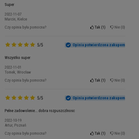
błyskawicznej resyntezie ATP sprawisz, że
Twój
Super
trening będzie intensywniejsz
y. Nie będziesz
2022-11-07
potrzebował tyle czasu na regenerację i szybciej
Marcin, Kielce
będziesz gotowy do zmagań.
Kreatyna to wprost
Czy opinia była pomocna?
Tak
1
Nie
0
wymarzony środek dla każdego entuzjasty
ćwiczeń i budowania masy
. Powoduje
znaczący
5/5
Opinia potwierdzona zakupem
wzrost siły i wytrzymałości
, a także, że mięśnie
będą większe.
Creatine Monohydrate Qualitin
Wszystko super
to także ochrona przed szkodliwymi wolnymi
2022-11-01
rodnikami.
Tomek, Wrocław
Czy opinia była pomocna?
Tak
1
Nie
0
5/5
Opinia potwierdzona zakupem
Pelne zadowolenie... dobra rozpuszczlnosc
2022-10-19
Artur, Poznań
Czy opinia była pomocna?
Tak
1
Nie
0