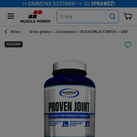
>> DARMOWA DOSTAWA! <<
SPRAWDŹ!
Szukaj
Wstecz
Strona główna
Zastosowania
REGENERACJA STAWÓW
GASPARI NU
POLECANY