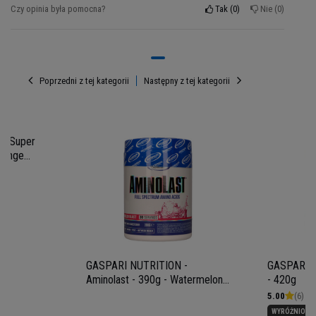
producenta.
Czy opinia była pomocna?
Tak
0
Nie
0
Poprzedni z tej kategorii
Następny z tej kategorii
- Super
range
Kup w MusclePower
GASPARI NUTRITION -
GASPARI N
Aminolast - 390g - Watermelon
- 420g
Muscle Power to sklep internetowy z wieloletnim
Blast
5.00
(6)
doświadczeniem na rynku suplementów i
WYRÓŻNIONY