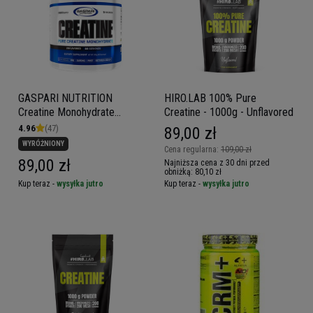
GASPARI NUTRITION
HIRO.LAB 100% Pure
Creatine Monohydrate
Creatine - 1000g - Unflavored
(Qualitin) - 300g
4.96
(47)
89,00 zł
WYRÓŻNIONY
Cena regularna:
109,00 zł
89,00 zł
Najniższa cena z 30 dni przed
obniżką:
80,10 zł
Kup teraz -
wysyłka jutro
Kup teraz -
wysyłka jutro