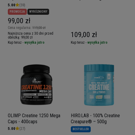
5.00
(59)
PROMOCJA
WYRÓŻNIONY
99,00 zł
Cena regularna:
119,00 zł
109,00 zł
Najniższa cena z 30 dni przed
obniżką:
99,00 zł
Kup teraz -
wysyłka jutro
Kup teraz -
wysyłka jutro
OLIMP Creatine 1250 Mega
HIRO.LAB - 100% Creatine
Caps - 400caps
Creapure® – 500g
5.00
(27)
BESTSELLER