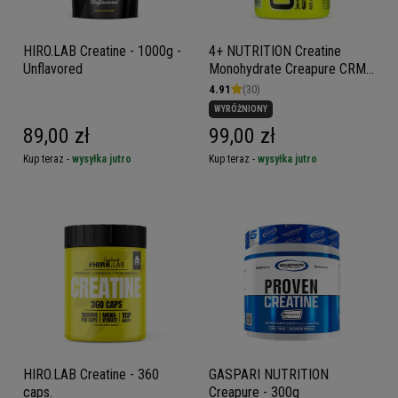
HIRO.LAB Creatine - 1000g -
4+ NUTRITION Creatine
Unflavored
Monohydrate Creapure CRM+
- 400g
4.91
(30)
WYRÓŻNIONY
89,00 zł
99,00 zł
Kup teraz -
wysyłka jutro
Kup teraz -
wysyłka jutro
HIRO.LAB Creatine - 360
GASPARI NUTRITION
caps.
Creapure - 300g