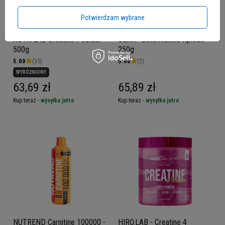
Potwierdzam wybrane
ACTIVLAB Creatine Powder -
OLIMP Beta Alanine Xplode -
500g
250g
5.00
(35)
5.00
(2)
WYRÓŻNIONY
63,69 zł
65,89 zł
Kup teraz -
wysyłka jutro
Kup teraz -
wysyłka jutro
NUTREND Carnitine 100000 -
HIRO.LAB - Creatine 4