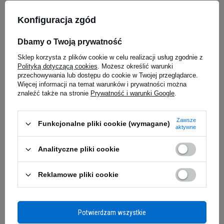
Konfiguracja zgód
Dbamy o Twoją prywatność
Sklep korzysta z plików cookie w celu realizacji usług zgodnie z
Polityką dotyczącą cookies
. Możesz określić warunki
przechowywania lub dostępu do cookie w Twojej przeglądarce.
Więcej informacji na temat warunków i prywatności można
NUTREND Carnitine 100000 -
BioTech USA Beta Alanine -
znaleźć także na stronie
Prywatność i warunki Google
.
1000ml
300g
5.00
(24)
5.00
(18)
Zawsze
Funkcjonalne pliki cookie (wymagane)
61,89 zł
62,89 zł
aktywne
Kup teraz -
wysyłka jutro
Kup teraz -
wysyłka jutro
Analityczne pliki cookie
Reklamowe pliki cookie
Potwierdzam wszystkie