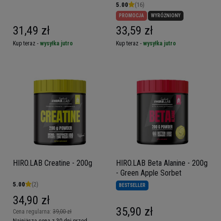
5.00
(16)
PROMOCJA
WYRÓŻNIONY
31,49 zł
33,59 zł
Kup teraz -
wysyłka jutro
Kup teraz -
wysyłka jutro
HIRO.LAB Creatine - 200g
HIRO.LAB Beta Alanine - 200g
- Green Apple Sorbet
5.00
(2)
BESTSELLER
34,90 zł
35,90 zł
Cena regularna:
39,00 zł
Najniższa cena z 30 dni przed