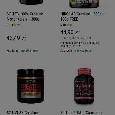
SCITEC 100% Creatine
HIRO.LAB Creatine - 300g +
Monohydrate - 300g
100g FREE
5.00
(22)
5.00
(2)
44,90 zł
43,49 zł
Cena regularna:
49,00 zł
Najniższa cena z 30 dni przed
obniżką:
53,10 zł
Kup teraz -
wysyłka jutro
Kup teraz -
wysyłka jutro
ACTIVLAB Creatine
BioTech USA L-Carnitine +