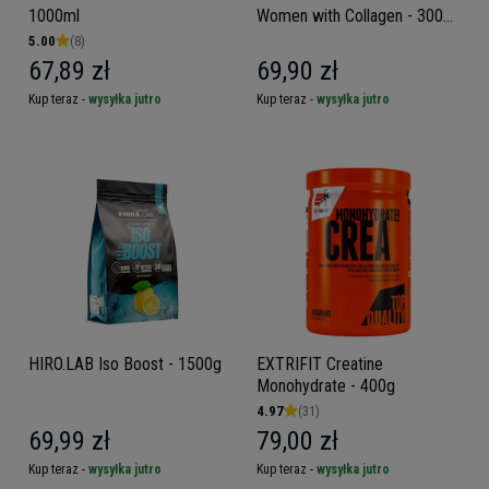
1000ml
Women with Collagen - 300g
- Lemon Orange
5.00
(8)
67,89 zł
69,90 zł
Kup teraz -
wysyłka jutro
Kup teraz -
wysyłka jutro
HIRO.LAB Iso Boost - 1500g
EXTRIFIT Creatine
Monohydrate - 400g
4.97
(31)
69,99 zł
79,00 zł
Kup teraz -
wysyłka jutro
Kup teraz -
wysyłka jutro