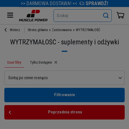
>> DARMOWA DOSTAWA! <<
SPRAWDŹ!
Szukaj
Wstecz
Strona główna
Zastosowania
WYTRZYMAŁOŚĆ
WYTRZYMAŁOŚĆ - suplementy i odżywki
Usuń filtry
Usuń filtr
Tylko Dostępne
Sortuj po cenie rosnąco
Filtrowanie
Poprzednia strona