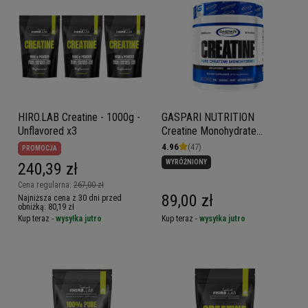
HIRO.LAB Creatine - 1000g -
GASPARI NUTRITION
Unflavored x3
Creatine Monohydrate
(Qualitin) - 300g
4.96
(47)
PROMOCJA
WYRÓŻNIONY
240,39 zł
Cena regularna:
267,00 zł
89,00 zł
Najniższa cena z 30 dni przed
obniżką:
80,19 zł
Kup teraz -
wysyłka jutro
Kup teraz -
wysyłka jutro