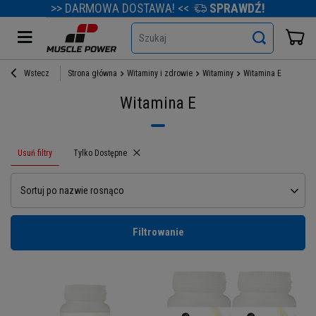
>> DARMOWA DOSTAWA! <<
SPRAWDŹ!
Szukaj
Wstecz
Strona główna
Witaminy i zdrowie
Witaminy
Witamina E
Witamina E
Usuń filtry
Usuń filtr
Tylko Dostępne
Sortuj po nazwie rosnąco
Filtrowanie