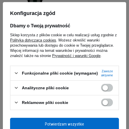
Konfiguracja zgód
Dbamy o Twoją prywatność
Sklep korzysta z plików cookie w celu realizacji usług zgodnie z
Polityką dotyczącą cookies
. Możesz określić warunki
SWANSON Vitamin E 400IU -
przechowywania lub dostępu do cookie w Twojej przeglądarce.
60softgels
Więcej informacji na temat warunków i prywatności można
5.00
(14)
znaleźć także na stronie
Prywatność i warunki Google
.
24,09 zł
Kup teraz -
wysyłka jutro
Zawsze
Funkcjonalne pliki cookie (wymagane)
aktywne
Analityczne pliki cookie
Zamów naturalną witaminę E. Wybierz kapsułki lub
witaminę w kroplach.
Reklamowe pliki cookie
Wybierz
witaminę E w kapsułkach
, aby poprawić wchłanianie
witaminy E
Oferujemy suplementy diety, których bazą jest
naturalna witamina E
. Nasze
łatwe do połknięcia kapsułki szybko uwalniają tokoferol. To
witamina
rozpuszczalna w tłuszczach
, dlatego jej nośnikiem jest oliwa z oliwek lub
Potwierdzam wszystkie
innych olejów. Tłuszcz wewnątrz kapsułki sprawia, że wchłanianie witaminy E