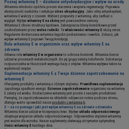
Poznaj witaminę E – działanie antyoksydacyjne i wpływ na urodę
Witamina młodości opóźnia proces starzenia i wspiera regenerację. Poprawia
elastyczność naskórka i redukuje
stres oksydacyjny
. Jako silny antyoksydant,
witamina E walczy z czasem. Wybierz preparaty z witaminą, aby zadbać o
wygląd. Wpływ
witaminy E na skórę
jest powszechnie ceniony.
Witamina E chroni struktury lipidowe. Zabezpiecza błony komórkowe przed
uszkodzeniami przez
wolne rodniki
. Te
właściwości witaminy E
służą cerze.
Regularnie dostarczana witamina łagodzi podrażnienia i nawilża. Zobacz, jak
wpływ witaminy E poprawi Twoją kondycję.
Rola witaminy E w organizmie oraz wpływ witaminy E na
zdrowie
Główna rola
witaminy E w organizmie
to ochrona komórek. Witamina bierze
udział w procesach metabolicznych. Do jej grupy należą tokoferole. Substancja
rozpuszczalna w tłuszczach wymaga bazy z olejów. Witamina wpływa także na
wydolność mięśni.
Suplementacja witaminy E a Twoje dzienne zapotrzebowanie na
witaminę E
Oferujemy produkty z witaminą o różnym stężeniu.
Prawidłowa suplementacja
zapobiega spadkom energii.
Dzienne zapotrzebowanie
organizmu na witaminę
E zależy od wieku. Dostarczenie witaminy jest proste z naszymi produktami.
Pamiętaj, że zapotrzebowanie na składniki odżywcze rośnie podczas stresu,
dlatego warto sprawdzić nasze
produkty z witaminą b
.
E – na co pomaga i jaki jest wpływ witaminy E na zdrowie człowieka
Witamina bierze udział w krzepnięciu krwi. Wpływ
układu odpornościowego
obejmuje wsparcie układu odpornościowego. Odpowiednie stężenie witaminy
jest ważne dla wzroku. Nasze suplementy ułatwiają utrzymanie optymalnej
ilości witaminy E
każdego dnia.