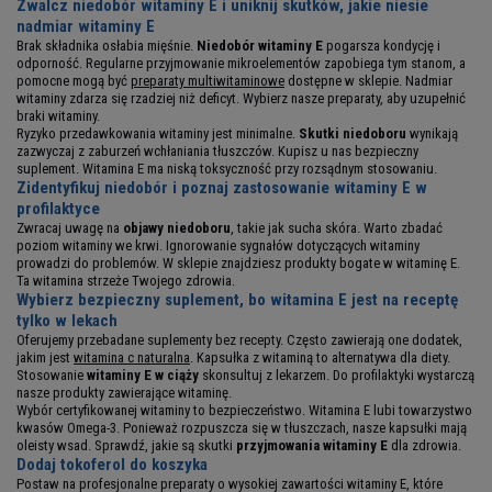
Zwalcz niedobór witaminy E i uniknij skutków, jakie niesie
nadmiar witaminy E
Brak składnika osłabia mięśnie.
Niedobór witaminy E
pogarsza kondycję i
odporność. Regularne przyjmowanie mikroelementów zapobiega tym stanom, a
pomocne mogą być
preparaty multiwitaminowe
dostępne w sklepie. Nadmiar
witaminy zdarza się rzadziej niż deficyt. Wybierz nasze preparaty, aby uzupełnić
braki witaminy.
Ryzyko przedawkowania witaminy jest minimalne.
Skutki niedoboru
wynikają
zazwyczaj z zaburzeń wchłaniania tłuszczów. Kupisz u nas bezpieczny
suplement. Witamina E ma niską toksyczność przy rozsądnym stosowaniu.
Zidentyfikuj niedobór i poznaj zastosowanie witaminy E w
profilaktyce
Zwracaj uwagę na
objawy niedoboru
, takie jak sucha skóra. Warto zbadać
poziom witaminy we krwi. Ignorowanie sygnałów dotyczących witaminy
prowadzi do problemów. W sklepie znajdziesz produkty bogate w witaminę E.
Ta witamina strzeże Twojego zdrowia.
Wybierz bezpieczny suplement, bo witamina E jest na receptę
tylko w lekach
Oferujemy przebadane suplementy bez recepty. Często zawierają one dodatek,
jakim jest
witamina c naturalna
. Kapsułka z witaminą to alternatywa dla diety.
Stosowanie
witaminy E w ciąży
skonsultuj z lekarzem. Do profilaktyki wystarczą
nasze produkty zawierające witaminę.
Wybór certyfikowanej witaminy to bezpieczeństwo. Witamina E lubi towarzystwo
kwasów Omega-3. Ponieważ rozpuszcza się w tłuszczach, nasze kapsułki mają
oleisty wsad. Sprawdź, jakie są skutki
przyjmowania witaminy E
dla zdrowia.
Dodaj tokoferol do koszyka
Postaw na profesjonalne preparaty o wysokiej zawartości witaminy E, które