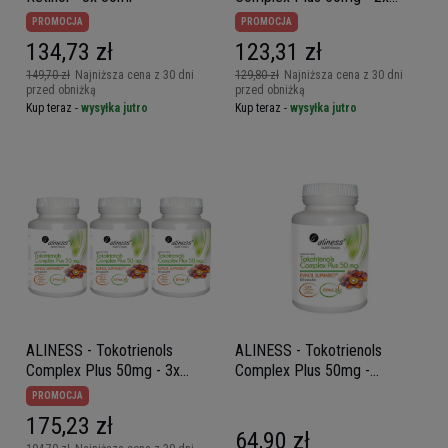
60caps.
PROMOCJA
PROMOCJA
134,73 zł
123,31 zł
149,70 zł
Najniższa cena z 30 dni
129,80 zł
Najniższa cena z 30 dni
przed obniżką
przed obniżką
Kup teraz -
wysyłka jutro
Kup teraz -
wysyłka jutro
ALINESS - Tokotrienols
ALINESS - Tokotrienols
Complex Plus 50mg - 3x
Complex Plus 50mg -
60caps.
60caps.
PROMOCJA
175,23 zł
64,90 zł