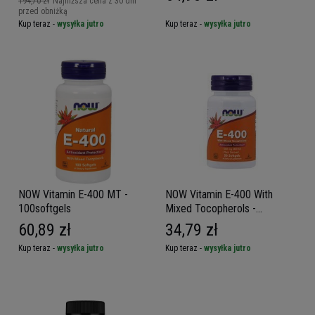
194,70 zł
Najniższa cena z 30 dni
przed obniżką
Kup teraz -
wysyłka jutro
Kup teraz -
wysyłka jutro
NOW Vitamin E-400 MT -
NOW Vitamin E-400 With
100softgels
Mixed Tocopherols -
50softgels - Witamina E z
60,89 zł
34,79 zł
Mieszanymi Tokoferolami
Kup teraz -
wysyłka jutro
Kup teraz -
wysyłka jutro