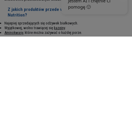
Z jakich produktów przede wszystkim znane jest Optimum
Nutrition?
Najepiej sprzedających się odżywek białkowych.
Wyjątkowej, wolno trawiącej się
kazeiny
.
Aminokwasy
, które można zażywać o każdej porze.
Warto też zwrócić uwagę na kreatyny i gainery, które są potężnym wsparciem w
procesie
budowania masy mieśniowej
oraz
zestawy witamin
opracowane
zarówno dla kobiet, jak i mężczyzn. Szeroki wybór produktów Optimum
Nutrition sprawia, że
niezależnie od swoich celów treningowych znajdziesz
odpowiedni preparat dla siebie
.
Optimum Nutrition to także firma, która od wielu lat cieszy się niesłabnącą
popularnością i zaufaniem klientów.
Kupując te suplementy i odżywki masz
pewność, że sięgasz po to, co najlepsze
. Jakość produktów potwierdzają
niezliczone opinie użytkowników, któzy do dawna są wierni marce Optimum
Nutrition oraz fakt, że ich produkty są dystrybuowane w ponad 70 krajach na
całym świecie.