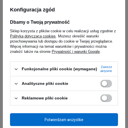
Konfiguracja zgód
OPTIMUM NUTRITION Gold
OPTIMUM NUTRITION Gold
Standard 100% Isolate - 450g
Standard 100% Isolate - 930g
Dbamy o Twoją prywatność
5.00
(10)
Sklep korzysta z plików cookie w celu realizacji usług zgodnie z
BESTSELLER
Polityką dotyczącą cookies
. Możesz określić warunki
127,29 zł
209,90 zł
przechowywania lub dostępu do cookie w Twojej przeglądarce.
Więcej informacji na temat warunków i prywatności można
Kup do 20:00 -
wysyłka dzisiaj
Kup do 20:00 -
wysyłka dzisiaj
znaleźć także na stronie
Prywatność i warunki Google
.
Zawsze
Funkcjonalne pliki cookie (wymagane)
aktywne
Analityczne pliki cookie
Reklamowe pliki cookie
OPTIMUM NUTRITION Gold
OPTIMUM NUTRITION Gold
Potwierdzam wszystkie
Standard 100% Plant - 684g
Standard Pre Workout - 330g