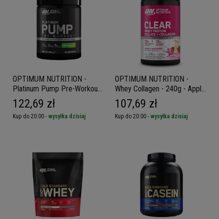
OPTIMUM NUTRITION -
OPTIMUM NUTRITION -
Platinum Pump Pre-Workout
Whey Collagen - 240g - Apple
- 380g
Raspberry
122,69 zł
107,69 zł
Kup do 20:00 -
wysyłka dzisiaj
Kup do 20:00 -
wysyłka dzisiaj