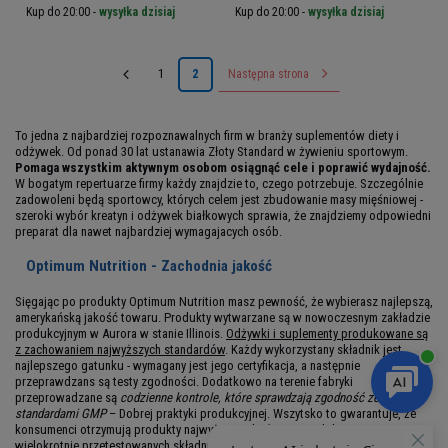
Kup do 20:00 -
wysyłka dzisiaj
Kup do 20:00 -
wysyłka dzisiaj
1
2
Następna strona
To jedna z najbardziej rozpoznawalnych firm w branży suplementów diety i
odżywek. Od ponad 30 lat ustanawia Złoty Standard w żywieniu sportowym.
Pomaga wszystkim aktywnym osobom osiągnąć cele i poprawić wydajność.
W bogatym repertuarze firmy każdy znajdzie to, czego potrzebuje. Szczególnie
zadowoleni będą sportowcy, których celem jest zbudowanie masy mięśniowej -
szeroki wybór kreatyn i odżywek białkowych sprawia, że znajdziemy odpowiedni
preparat dla nawet najbardziej wymagajacych osób.
Optimum Nutrition - Zachodnia jakość
Sięgając po produkty Optimum Nutrition masz pewność, że wybierasz najlepszą,
amerykańską jakość towaru. Produkty wytwarzane są w nowoczesnym zakładzie
produkcyjnym w Aurora w stanie Illinois.
Odżywki i suplementy produkowane są
z zachowaniem najwyższych standardów
. Każdy wykorzystany składnik jest
najlepszego gatunku - wymagany jest jego certyfikacja, a następnie
przeprawdzans są testy zgodności. Dodatkowo na terenie fabryki
przeprowadzane są
codzienne kontrole, które sprawdzają zgodność ze
standardami GMP
– Dobrej praktyki produkcyjnej. Wszytsko to gwarantuje, że
konsumenci otrzymują produkty najwyższej jakości, wyprodukowane z
wielokrotnie przetestowanych składników.