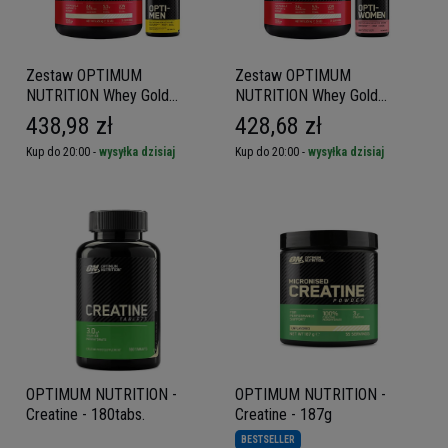
Zestaw OPTIMUM
Zestaw OPTIMUM
NUTRITION Whey Gold
NUTRITION Whey Gold
Standard - 2270g* + Opti
Standard - 2270g* + Opti
438,98 zł
428,68 zł
Men - 90tabs
Women - 60caps
Kup do 20:00 -
wysyłka dzisiaj
Kup do 20:00 -
wysyłka dzisiaj
OPTIMUM NUTRITION -
OPTIMUM NUTRITION -
Creatine - 180tabs.
Creatine - 187g
BESTSELLER