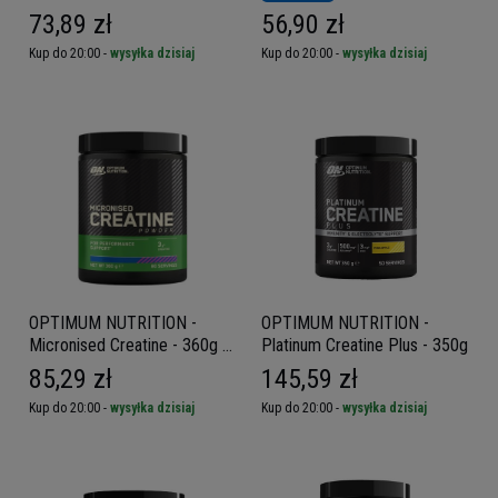
73,89 zł
56,90 zł
Kup do 20:00 -
wysyłka dzisiaj
Kup do 20:00 -
wysyłka dzisiaj
OPTIMUM NUTRITION -
OPTIMUM NUTRITION -
Micronised Creatine - 360g -
Platinum Creatine Plus - 350g
Fruit Punch
85,29 zł
145,59 zł
Kup do 20:00 -
wysyłka dzisiaj
Kup do 20:00 -
wysyłka dzisiaj