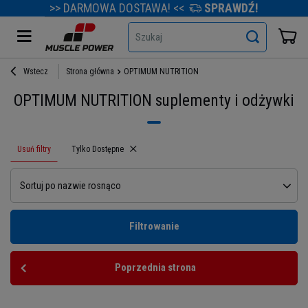
>> DARMOWA DOSTAWA! <<
SPRAWDŹ!
Szukaj
Wstecz
Strona główna
OPTIMUM NUTRITION
OPTIMUM NUTRITION suplementy i odżywki
Usuń filtry
Usuń filtr
Tylko Dostępne
Sortuj po nazwie rosnąco
Filtrowanie
Poprzednia strona