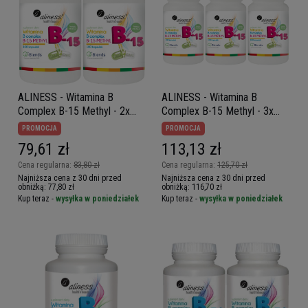
ALINESS - Witamina B
ALINESS - Witamina B
Complex B-15 Methyl - 2x
Complex B-15 Methyl - 3x
100vcaps.
100vcaps.
PROMOCJA
PROMOCJA
79,61 zł
113,13 zł
Cena regularna:
83,80 zł
Cena regularna:
125,70 zł
Najniższa cena z 30 dni przed
Najniższa cena z 30 dni przed
obniżką:
77,80 zł
obniżką:
116,70 zł
Kup teraz -
wysyłka w poniedziałek
Kup teraz -
wysyłka w poniedziałek