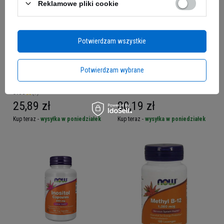
Reklamowe pliki cookie
Potwierdzam wszystkie
NOW Folic Acid 800mcg -
NOW Indole-3-Carbinol (I3C)
Potwierdzam wybrane
250tabs.
200mg - 60vcaps.
5.00
(7)
25,89 zł
80,19 zł
Kup teraz -
wysyłka w poniedziałek
Kup teraz -
wysyłka w poniedziałek