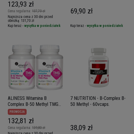
123,93 zł
69,90 zł
Cena regularna:
137,70 zł
Najniższa cena z 30 dni przed
obniżką:
131,70 zł
Kup teraz -
wysyłka w poniedziałek
Kup teraz -
wysyłka w poniedziałek
ALINESS Witamina B
7 NUTRITION - B-Complex B-
Complex B-50 Methyl TMG
50 Methyl - 60vcaps.
PLUS 2x 100caps
PROMOCJA
132,81 zł
38,09 zł
Cena regularna:
139,80 zł
Najniższa cena z 30 dni przed