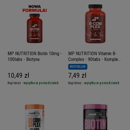
MP NUTRITION Biotin 10mg -
MP NUTRITION Vitamin B-
100tabs - Biotyna
Complex - 90tabs - Kompleks
Witamin B
BESTSELLER
10,49 zł
7,49 zł
Kup teraz -
wysyłka w poniedziałek
Kup teraz -
wysyłka w poniedziałek