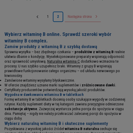
1
2
Następna strona
Wybierz witaminę B online. Sprawdź szeroki wybór
witaminy B complex.
Zamów produkty z witaminą B z szybką dostawą
Sprawna wysyłka – bez zbędnego czekania –
produktów z witaminą B
realnie
ułatwia dbanie o kondycję. Wyselekcjonowane preparaty wspierają odporność
oraz sprawność umysłową.
Naturalna witamina C
dodatkowo wzmacnia te
procesy. U nas szybko uzupełnisz braki. Witaminy z grupy B wspierają
prawidłowe funkcjonowanie całego organizmu – od układu nerwowego po
krwionośny.
Zamówione witaminy wysyłamy błyskawicznie.
W ofercie znajdziesz uznane marki suplementów i
zróżnicowane dawki
.
Certyfikaty producentów potwierdzają wysoką jakość produktów.
Wygodna w dawkowaniu witamina B w tabletkach
Formę witaminy B w tabletkach docenią osoby szukające wygody w codziennej
rutynie. Każdy suplement diety w tej kategorii zawiera precyzyjnie odmierzone
substancje aktywne
. Zazwyczaj wystarcza jedna porcja do spożycia w ciągu
dnia. Pamiętaj – nigdy nie należy przekraczać zalecanej porcji do spożycia w
ciągu doby.
Wybierz naturalną witaminę B i skuteczne suplementy
Pozyskiwana z wysokiej jakości źródeł
witamina B naturalna
cechuje się