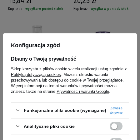
15,84 zł
20,25 zł
Kup teraz -
wysyłka w poniedziałek
Kup teraz -
wysyłka w poniedziałek
Konfiguracja zgód
Dbamy o Twoją prywatność
Sklep korzysta z plików cookie w celu realizacji usług zgodnie z
Polityką dotyczącą cookies
. Możesz określić warunki
przechowywania lub dostępu do cookie w Twojej przeglądarce.
NOW - Vitamin B-12 Liquid B-
NOW Biotin 5000mcg -
Więcej informacji na temat warunków i prywatności można
Complex - 237ml
60vcaps
znaleźć także na stronie
Prywatność i warunki Google
.
70,29 zł
23,59 zł
Zawsze
Kup teraz -
wysyłka w poniedziałek
Kup teraz -
wysyłka w poniedziałek
Funkcjonalne pliki cookie (wymagane)
aktywne
Analityczne pliki cookie