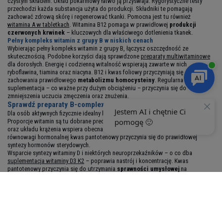
czystym składem. Układ pokarmowy łatwo ją przyswaja. Rygorystyczne testy
przechodzi każda substancja użyta do produkcji. Składniki te pomagają
zachować zdrową skórę i regenerować tkanki. Pomocna jest tu również
witamina A w tabletkach
. Witamina B12 pomaga w prawidłowej
produkcji
czerwonych krwinek
– kluczowych dla właściwego dotlenienia tkanek.
Pełny kompleks witamin z grupy B w niskich cenach
Wybierając pełny kompleks witamin z grupy B, łączysz oszczędność ze
skutecznością. Podobne korzyści dają sprawdzone
preparaty multiwitaminowe
dla dorosłych. Energię i codzienną witalność wspierają zawarte w nich
ryboflawina, tiamina oraz niacyna. B12 i kwas foliowy przyczyniają się do
zachowania prawidłowego
metabolizmu homocysteiny
. Regularna
suplementacja – co ważne przy dużym obciążeniu – przyczynia się do
zmniejszenia uczucia zmęczenia oraz znużenia.
Sprawdź preparaty B-complex
Dla osób aktywnych fizycznie idealny będzie
zaawansowany B-complex
.
Proporcje witamin są tu dobrane precyzyjnie. Prawidłowe funkcjonowanie serca
oraz układu krążenia wspiera obecna w produktach tiamina. Ważny dla
równowagi hormonalnej kwas pantotenowy przyczynia się do prawidłowej
syntezy hormonów sterydowych.
Wsparcie syntezy witaminy D i niektórych neuroprzekaźników – o co dba
suplementacja witaminy D3 K2
– poprawia nastrój i koncentrację. Kwas
pantotenowy przyczynia się do utrzymania
sprawności umysłowej
na
prawidłowym poziomie. Dzięki niemu łatwiej stawisz czoła stresowi.
Zestaw niezbędnych witamin z grupy B dostępny od ręki
Każdy dostępny od ręki zestaw niezbędnych witamin z grupy B wyróżnia się
sprawdzonym składem. Grupy B wspierają prawidłowe funkcjonowanie
układu
nerwowego
. Ryboflawina, tiamina i niacyna pomagają w utrzymaniu
prawidłowego stanu błon śluzowych oraz zdrowia oczu. Sprawny metabolizm to