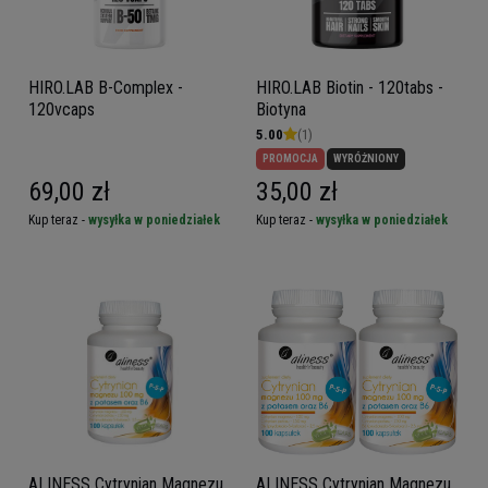
HIRO.LAB B-Complex -
HIRO.LAB Biotin - 120tabs -
120vcaps
Biotyna
5.00
(1)
PROMOCJA
WYRÓŻNIONY
69,00 zł
35,00 zł
Kup teraz -
wysyłka w poniedziałek
Kup teraz -
wysyłka w poniedziałek
ALINESS Cytrynian Magnezu
ALINESS Cytrynian Magnezu