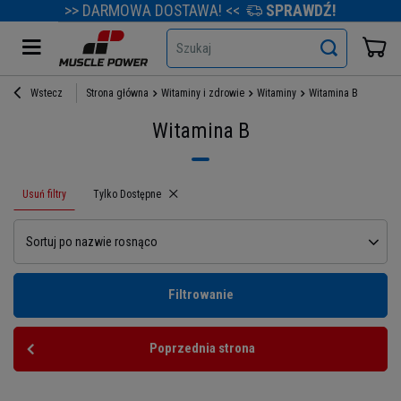
>> DARMOWA DOSTAWA! <<
SPRAWDŹ!
Szukaj
Wstecz
Strona główna
Witaminy i zdrowie
Witaminy
Witamina B
Witamina B
Usuń filtry
Usuń filtr
Tylko Dostępne
Sortuj po nazwie rosnąco
Filtrowanie
Poprzednia strona