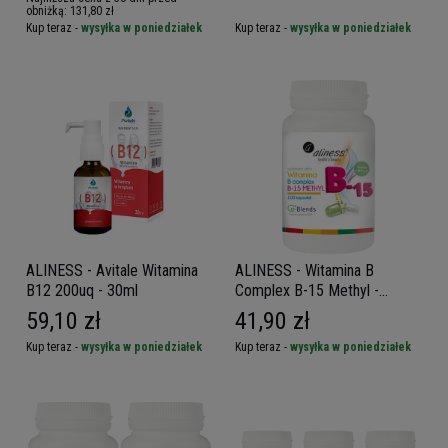
obniżką:
131,80 zł
Kup teraz -
wysyłka w poniedziałek
Kup teraz -
wysyłka w poniedziałek
ALINESS - Avitale Witamina
ALINESS - Witamina B
B12 200uq - 30ml
Complex B-15 Methyl -
100vcaps.
59,10 zł
41,90 zł
Kup teraz -
wysyłka w poniedziałek
Kup teraz -
wysyłka w poniedziałek