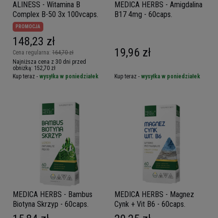
ALINESS - Witamina B
MEDICA HERBS - Amigdalina
Complex B-50 3x 100vcaps.
B17 4mg - 60caps.
PROMOCJA
148,23 zł
19,96 zł
Cena regularna:
164,70 zł
Najniższa cena z 30 dni przed
obniżką:
152,70 zł
Kup teraz -
wysyłka w poniedziałek
Kup teraz -
wysyłka w poniedziałek
MEDICA HERBS - Bambus
MEDICA HERBS - Magnez
Biotyna Skrzyp - 60caps.
Cynk + Vit B6 - 60caps.