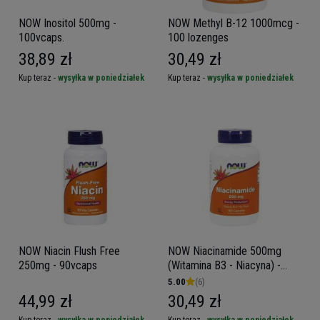
NOW Inositol 500mg -
NOW Methyl B-12 1000mcg -
100vcaps.
100 lozenges
38,89 zł
30,49 zł
Kup teraz -
wysyłka w poniedziałek
Kup teraz -
wysyłka w poniedziałek
NOW Niacin Flush Free
NOW Niacinamide 500mg
250mg - 90vcaps
(Witamina B3 - Niacyna) -
100caps
5.00
(6)
44,99 zł
30,49 zł
Kup teraz -
wysyłka w poniedziałek
Kup teraz -
wysyłka w poniedziałek