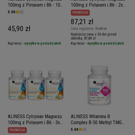
100mg z Potasem i B6 - 100
100mg z Potasem i B6 - 2x
caps
100 caps
5.00
(2)
PROMOCJA
87,21 zł
45,90 zł
Cena regularna:
91,80 zł
Najniższa cena z 30 dni przed
obniżką:
87,80 zł
Kup teraz -
wysyłka w poniedziałek
Kup teraz -
wysyłka w poniedziałek
ALINESS Cytrynian Magnezu
ALINESS Witamina B
100mg z Potasem i B6 - 3x
Complex B-50 Methyl TMG
100 caps
PLUS - 100vcaps.
5.00
(1)
PROMOCJA