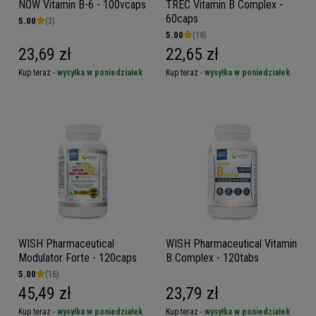
NOW Vitamin B-6 - 100vcaps
TREC Vitamin B Complex -
60caps
5.00
(3)
5.00
(18)
23,69 zł
22,65 zł
Kup teraz -
wysyłka w poniedziałek
Kup teraz -
wysyłka w poniedziałek
WISH Pharmaceutical
WISH Pharmaceutical Vitamin
Modulator Forte - 120caps
B Complex - 120tabs
5.00
(16)
45,49 zł
23,79 zł
Kup teraz -
wysyłka w poniedziałek
Kup teraz -
wysyłka w poniedziałek