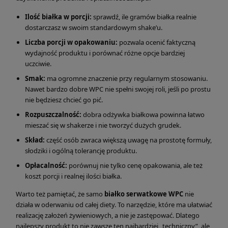
Ilość białka w porcji:
sprawdź, ile gramów białka realnie
dostarczasz w swoim standardowym shake’u.
Liczba porcji w opakowaniu:
pozwala ocenić faktyczną
wydajność produktu i porównać różne opcje bardziej
uczciwie.
Smak:
ma ogromne znaczenie przy regularnym stosowaniu.
Nawet bardzo dobre WPC nie spełni swojej roli, jeśli po prostu
nie będziesz chcieć go pić.
Rozpuszczalność:
dobra odżywka białkowa powinna łatwo
mieszać się w shakerze i nie tworzyć dużych grudek.
Skład:
część osób zwraca większą uwagę na prostotę formuły,
słodziki i ogólną tolerancję produktu.
Opłacalność:
porównuj nie tylko cenę opakowania, ale też
koszt porcji i realnej ilości białka.
Warto też pamiętać, że samo
białko serwatkowe WPC
nie
działa w oderwaniu od całej diety. To narzędzie, które ma ułatwiać
realizację założeń żywieniowych, a nie je zastępować. Dlatego
najlepszy produkt to nie zawsze ten najbardziej „techniczny”, ale