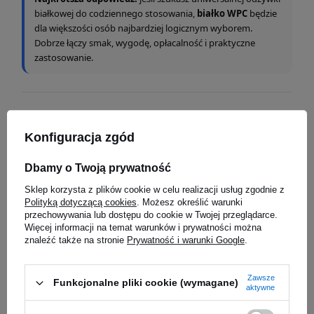
białkowej do codziennego stosowania,
białko WPC
będzie
dla większości osób najbardziej logicznym wyborem.
Dobrze łączy smak, wygodę, opłacalność i praktyczne
zastosowanie.
Najczęściej wybierane białka
WPC
Konfiguracja zgód
Poniżej znajdziesz 3 popularne produkty z kategorii
białka WPC
,
Dbamy o Twoją prywatność
które dobrze pokazują różne scenariusze wyboru: codzienne
Sklep korzysta z plików cookie w celu realizacji usług zgodnie z
WPC o dobrym balansie ceny i jakości, mocniejszy wybór
Polityką dotyczącą cookies
. Możesz określić warunki
jakościowy oraz sprawdzone białko do regularnego stosowania.
przechowywania lub dostępu do cookie w Twojej przeglądarce.
Więcej informacji na temat warunków i prywatności można
znaleźć także na stronie
Prywatność i warunki Google
.
Zawsze
Funkcjonalne pliki cookie (wymagane)
aktywne