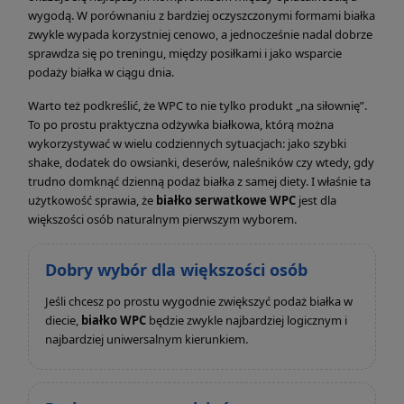
wygodą. W porównaniu z bardziej oczyszczonymi formami białka
zwykle wypada korzystniej cenowo, a jednocześnie nadal dobrze
sprawdza się po treningu, między posiłkami i jako wsparcie
podaży białka w ciągu dnia.
Warto też podkreślić, że WPC to nie tylko produkt „na siłownię”.
To po prostu praktyczna odżywka białkowa, którą można
wykorzystywać w wielu codziennych sytuacjach: jako szybki
shake, dodatek do owsianki, deserów, naleśników czy wtedy, gdy
trudno domknąć dzienną podaż białka z samej diety. I właśnie ta
użytkowość sprawia, że
białko serwatkowe WPC
jest dla
większości osób naturalnym pierwszym wyborem.
Dobry wybór dla większości osób
Jeśli chcesz po prostu wygodnie zwiększyć podaż białka w
diecie,
białko WPC
będzie zwykle najbardziej logicznym i
najbardziej uniwersalnym kierunkiem.