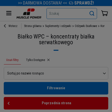
>> DARMOWA DOSTAWA! <<
SPRAWDŹ!
Szukaj
Wstecz
Strona główna
Suplementy i odżywki
Odżywki białkowe
Koncentr
Białko WPC – koncentraty białka
serwatkowego
Usuń filtry
Usuń filtr
Tylko Dostępne
Sortuj po nazwie rosnąco
Filtrowanie
Poprzednia strona