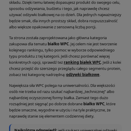
składu. Dzięki temu łatwiej dopasujesz produkt do swojego celu,
sposobu odżywiania, budżetu i tego, jak naprawdę chcesz
używać odżywki białkowej na co dzień. Dla jednych najważniejszy
będzie smak, dla innych prostszy skład, dobra rozpuszczalność
albo większe opakowanie z sensowną liczbą porcji.
Ta strona została zaprojektowana jako główna kategoria
zakupowa dla tematu
białko WPC
. Jej celem nie jest tworzenie
kolejnego rankingu, tylko pomoc w wyborze odpowiedniego
typu produktu z tej kategorii. Jeśli chcesz porównać więcej
konkretnych opcji, sprawdź też
ranking białek WPC
. Jeśli z kolei
chcesz przejść do szerszego przeglądu całego segmentu protein,
zobacz też kategorię nadrzędną:
odżywki białkowe
.
Największa siła WPC polega na uniwersalności. Dla większości
osób nie trzeba od razu szukać najbardziej „technicznej” albo
najbardziej oczyszczonej formy białka. Zamiast tego dużo
rozsądniej jest sięgnąć po dobrze dobrane
białko WPC
, które
będzie smaczne, wygodne w użyciu i na tyle praktyczne, że
naprawdę stanie się elementem codziennej diety.
Najkrótsza odpowiedź:
jeśli szukasz uniwersalnej odżywki