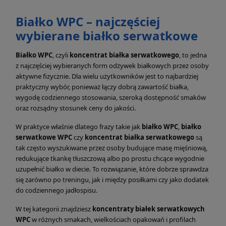
Białko WPC – najczęściej
wybierane białko serwatkowe
Białko WPC
, czyli
koncentrat białka serwatkowego
, to jedna
z najczęściej wybieranych form odżywek białkowych przez osoby
aktywne fizycznie. Dla wielu użytkowników jest to najbardziej
praktyczny wybór, ponieważ łączy dobrą zawartość białka,
wygodę codziennego stosowania, szeroką dostępność smaków
oraz rozsądny stosunek ceny do jakości.
W praktyce właśnie dlatego frazy takie jak
białko WPC
,
białko
serwatkowe WPC
czy
koncentrat białka serwatkowego
są
tak często wyszukiwane przez osoby budujące masę mięśniową,
redukujące tkankę tłuszczową albo po prostu chcące wygodnie
uzupełnić białko w diecie. To rozwiązanie, które dobrze sprawdza
się zarówno po treningu, jak i między posiłkami czy jako dodatek
do codziennego jadłospisu.
W tej kategorii znajdziesz
koncentraty białek serwatkowych
WPC
w różnych smakach, wielkościach opakowań i profilach