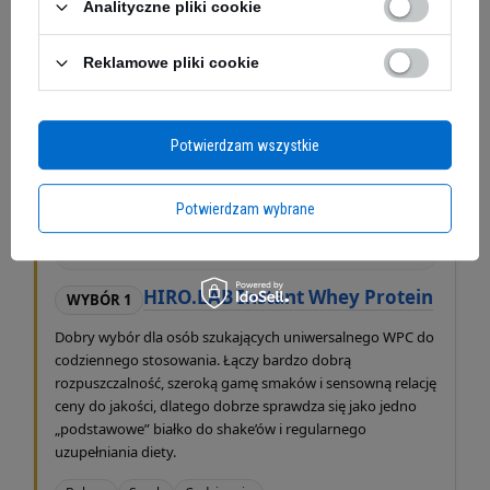
Analityczne pliki cookie
Reklamowe pliki cookie
Potwierdzam wszystkie
Potwierdzam wybrane
HIRO.LAB Instant Whey Protein
WYBÓR 1
Dobry wybór dla osób szukających uniwersalnego WPC do
codziennego stosowania. Łączy bardzo dobrą
rozpuszczalność, szeroką gamę smaków i sensowną relację
ceny do jakości, dlatego dobrze sprawdza się jako jedno
„podstawowe” białko do shake’ów i regularnego
uzupełniania diety.