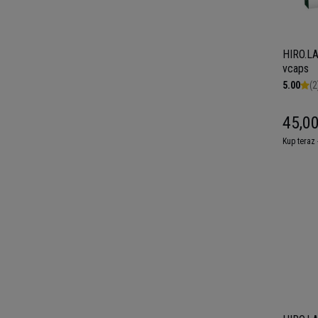
HIRO.LA
vcaps
5.00
(2
45,00
Kup teraz 