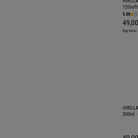
HIRO.LA
120soft
5.00
(1
49,00
Kup teraz 
HIRO.L
500ml -
49,00