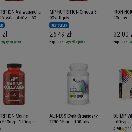
RITION Ashwagandha
MP NUTRITION Omega-3 -
IRON HORS
% witanolidów - 60
90softgels
90caps
ER
BESTSELLER
 zł
25,49 zł
32,00 
-
wysyłka jutro
Kup teraz -
wysyłka jutro
Kup teraz -
w
RITION Marine
ALINESS Cynk Organiczny
OLIMP Vit
n 550mg - 120caps -
TRIO 15mg - 100tabs
- 60caps
 Rybi Naticol
)
4.98
(111