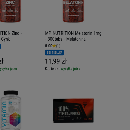
TION Zinc -
MP NUTRITION Melatonin 1mg
 Cynk
- 300tabs - Melatonina
5.00
(1)
BESTSELLER
zł
11,99 zł
ysyłka jutro
Kup teraz -
wysyłka jutro