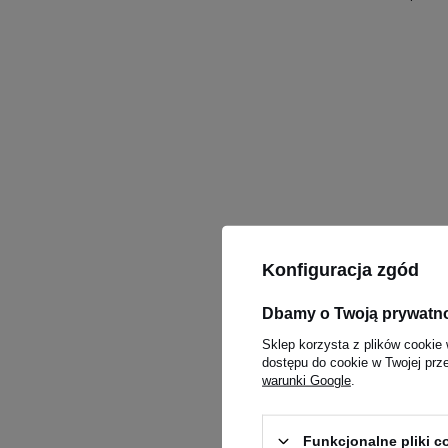
HIRO.LA
Magnez
Konfiguracja zgód
5.00
(7
Dbamy o Twoją prywatn
PROMOC
39,00
Sklep korzysta z plików cookie 
dostępu do cookie w Twojej prz
Kup teraz 
warunki Google
.
Funkcjonalne pliki 