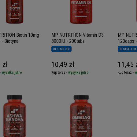
RITION Biotin 10mg -
MP NUTRITION Vitamin D3
MP NUTRI
 - Biotyna
8000IU - 200tabs
120caps -
BESTSELLER
BESTSELLER
 zł
10,49 zł
11,45 
-
wysyłka jutro
Kup teraz -
wysyłka jutro
Kup teraz -
w