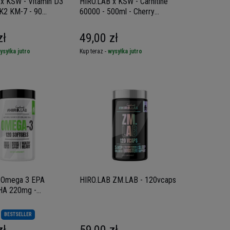
x KSW - Vitamin D3
HIRO.LAB x KSW - Carnitine
K2 KM-7 - 90
60000 - 500ml - Cherry
Blackcurrant
zł
49,00 zł
ysyłka jutro
Kup teraz -
wysyłka jutro
 Omega 3 EPA
HIRO.LAB ZM.LAB - 120vcaps
HA 220mg -
ls
BESTSELLER
zł
59,00 zł