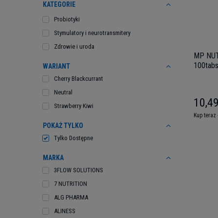
KATEGORIE
Probiotyki
Stymulatory i neurotransmitery
Zdrowie i uroda
MP NUT
100tabs
WARIANT
Cherry Blackcurrant
Neutral
10,49
Strawberry Kiwi
Kup teraz 
POKAŻ TYLKO
Tylko Dostępne
MARKA
3FLOW SOLUTIONS
7 NUTRITION
ALG PHARMA
ALINESS