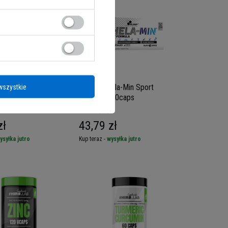
Wapń z Muszli
OLIMP Chela-Min Sport
wszystkie
 MK-7 i D3 - 100
Formula - 60caps
5.00
(14)
zł
43,79 zł
ysyłka jutro
Kup teraz -
wysyłka jutro