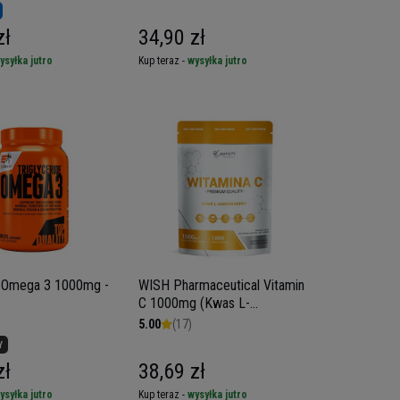
zł
34,90 zł
ysyłka jutro
Kup teraz -
wysyłka jutro
 Omega 3 1000mg -
WISH Pharmaceutical Vitamin
C 1000mg (Kwas L-
Askorbinowy) - 1000g
5.00
(17)
Y
zł
38,69 zł
ysyłka jutro
Kup teraz -
wysyłka jutro