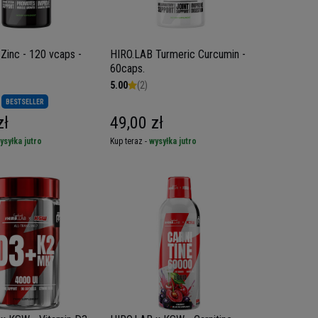
20 vcaps -
HIRO.LAB Turmeric Curcumin -
60caps.
5.00
(2)
BESTSELLER
zł
49,00 zł
ysyłka jutro
Kup teraz -
wysyłka jutro