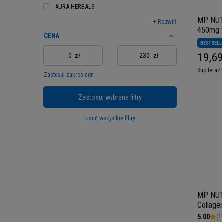
AURA HERBALS
MP NUT
+ Rozwiń
450mg 9
CENA
caps
BESTSELL
19,69
zł
-
zł
Kup teraz 
Zastosuj zakres cen
Zastosuj wybrane filtry
Usuń wszystkie filtry
MP NUT
Collage
Kolagen
5.00
(1