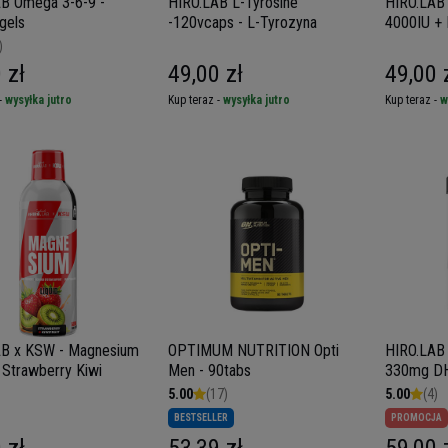
B Omega 3-6-9 -
HIRO.LAB L-Tyrosine
HIRO.LAB 
gels
-120vcaps - L-Tyrozyna
4000IU + 
softgels.
)
 zł
49,00 zł
49,00 
-
wysyłka jutro
Kup teraz -
wysyłka jutro
Kup teraz -
w
AB x KSW - Magnesium
OPTIMUM NUTRITION Opti
HIRO.LAB
 Strawberry Kiwi
Men - 90tabs
330mg D
120softge
5.00
(17)
5.00
(4)
BESTSELLER
PROMOCJA
 zł
53,39 zł
59,00 