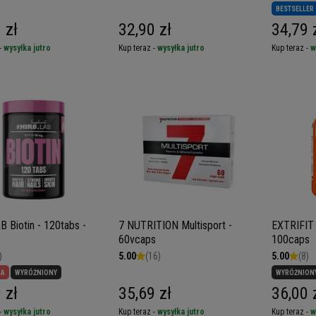
BESTSELLER
 zł
32,90 zł
34,79 
-
wysyłka jutro
Kup teraz -
wysyłka jutro
Kup teraz -
w
B Biotin - 120tabs -
7 NUTRITION Multisport -
EXTRIFIT
60vcaps
100caps
)
5.00
(16)
5.00
(8)
JA
WYRÓŻNIONY
WYRÓŻNION
 zł
35,69 zł
36,00 
-
wysyłka jutro
Kup teraz -
wysyłka jutro
Kup teraz -
w