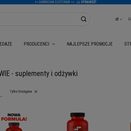
>> DARMOWA DOSTAWA! <<
SPRAWDŹ!
Z
zł
EDAŻE
NAJLEPSZE PROMOCJE
PRODUCENCI
ST
IE - suplementy i odżywki
Usuń filtr
Tylko Dostępne