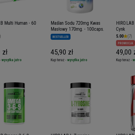
B Multi Human - 60
Maślan Sodu 720mg Kwas
HIRO.LAB Zinc - 1
Masłowy 170mg. - 100caps.
Cynk
)
5.00
(7)
BESTSELLER
PROMOCJA
 zł
45,90 zł
49,00 
-
wysyłka jutro
Kup teraz -
wysyłka jutro
Kup teraz -
w