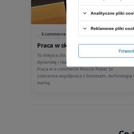
Analityczne pliki coo
Reklamowe pliki coo
E-commerce
Praca w sklepie internetowym
Potwier
To miejsce dla osób, które lubią rozwój,
dynamikę i realny wpływ na wyniki sprzedaży.
Praca w e-commerce Muscle Power to
codzienna współpraca z biznesem, technologią 
marką.
Co 