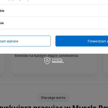
kie
kie
Obsługa klienta
Praca w obsłudze klienta
dzam wybrane
Potwierdzam 
To rola dla osób, które potrafią budować relacje,
sprawnie rozwiązywać problemy i wspierać
klientów na każdym etapie zamówienia.
i
Dlaczego warto
zyskujesz pracując w Muscle P