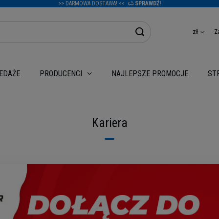
>> DARMOWA DOSTAWA! <<
SPRAWDŹ!
Z
zł
EDAŻE
NAJLEPSZE PROMOCJE
PRODUCENCI
ST
Kariera