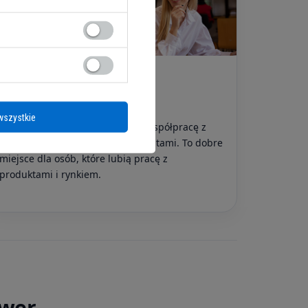
Handel
Sprzedaż i zakupy
wszystkie
Ten obszar obejmuje sprzedaż, współpracę z
dostawcami i rozwój relacji z klientami. To dobre
miejsce dla osób, które lubią pracę z
produktami i rynkiem.
ower