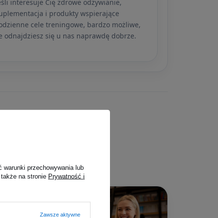
eśli interesuje Cię zdrowe odżywianie,
uplementacja i produkty wspierające
odzienne cele treningowe, bardzo możliwe,
e odnajdziesz się u nas naprawdę dobrze.
e Power
owych, każdy dział ma
ć warunki przechowywania lub
 także na stronie
Prywatność i
Zawsze aktywne