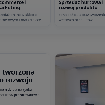
-commerce i
Sprzedaż hurtowa i
arketing
rozwój produktu
rzedaż online w sklepie
sprzedaż B2B oraz tworzeni
ternetowym i marketplace
własnych produktów
a tworzona
do rozwoju
iem działa na rynku
roduktów prozdrowotnych