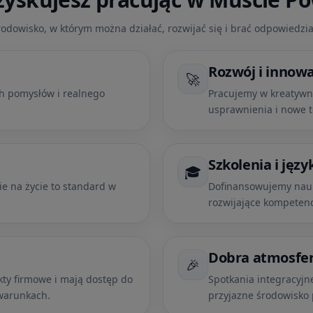
odowisko, w którym można działać, rozwijać się i brać odpowiedzia
Rozwój i innowa
🚀
h pomysłów i realnego
Pracujemy w kreatywn
usprawnienia i nowe t
Szkolenia i języ
🎓
e na życie to standard w
Dofinansowujemy naukę
rozwijające kompetenc
Dobra atmosfe
🎉
kty firmowe i mają dostęp do
Spotkania integracyjn
 warunkach.
przyjazne środowisko 