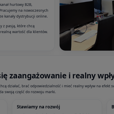
kanał hurtowy B2B,
. Pracujemy na nowoczesnych
e kanały dystrybucji online.
 z pasją, które chcą
realną wartość dla klientów.
się zaangażowanie i realny wpł
chcą działać, brać odpowiedzialność i mieć realny wpływ na efekt s
da swoją część do rozwoju marki.
Stawiamy na rozwój
B