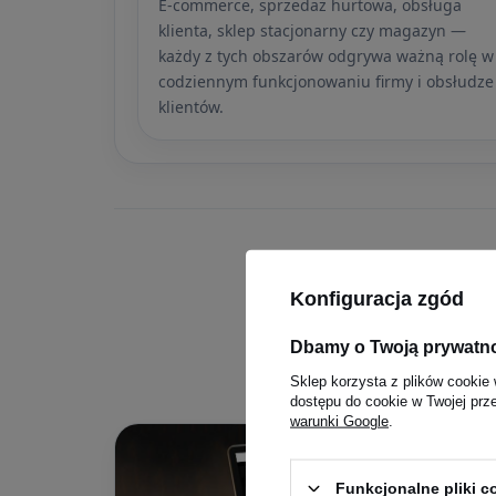
E-commerce, sprzedaż hurtowa, obsługa
klienta, sklep stacjonarny czy magazyn —
każdy z tych obszarów odgrywa ważną rolę w
codziennym funkcjonowaniu firmy i obsłudze
klientów.
Konfiguracja zgód
Poznaj
Dbamy o Twoją prywatn
Niezależnie od tego,
Sklep korzysta z plików cookie 
dostępu do cookie w Twojej prz
warunki Google
.
Funkcjonalne pliki 