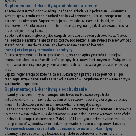
wysiłku.
Suplementacja L-karnityną a niedobór w diecie
Trudno dostarczyć odpowiednią ilość tego składnika z jedzeniem. L-karnityna
występuje w
produktach pochodzenia zwierzęcego
, dlatego wegetarianie są
narażeni na niedobór. Suplementacja skutecznie uzupełnia te braki, co jest
kluczowe także dla osób na diecie. Instrukcja wyjaśnia, jak dawkować preparat
przed aktywnością fizyczną.
Suplement działa najlepiej jako uzupełnienie zbilansowanych posiłków. Nawet
najlepsza l-karnityna
nie zastąpi zdrowego jedzenia, ale zwiększy efektywność
starań. Stosuj się do zaleceń, aby bezpiecznie czerpać korzyści.
Poznaj efekty przyjmowania L-karnityny
Efekty przyjmowania l-karnityny obejmują
wzrost wytrzymałości
i mniejsze
zmęczenie. Jest to ważne dla osób chcących trenować intensywniej. Związek ten
usprawnia procesy energetyczne w mięśniach, co pozwala generować większą
moc.
Lepsza regeneracja to kolejna zaleta. L-karnityna przyspiesza
powrót sił po
treningu
. Dzięki temu unikasz silnych zakwasów. Regularne stosowanie sprzyja
witalności organizmu.
Suplementacja L-karnityną a odchudzanie
L-karnityna uczestniczy w
transporcie kwasów tłuszczowych
do
mitochondrium. Tam zachodzi spalanie tłuszczów i powstaje energia do pracy
mięśni. To kluczowy mechanizm metabolizmu energetycznego.
Bez tego transportera
redukcja tkanki tłuszczowej
jest utrudniona. Usprawnia
to modelowanie sylwetki, a dodatkowe
CLA na odchudzanie
wzmacnia ten efekt
podczas treningu redukcyjnego. Zależność l-karnityna a odchudzanie jest istotna
dla sportowców, ponieważ organizm sprawniej korzysta z zapasów tłuszczu.
Przeciwwskazania oraz skutki uboczne stosowania L-karnityny
L-karnityna jest substancją bezpieczną i dobrze tolerowaną. Pełni naturalne