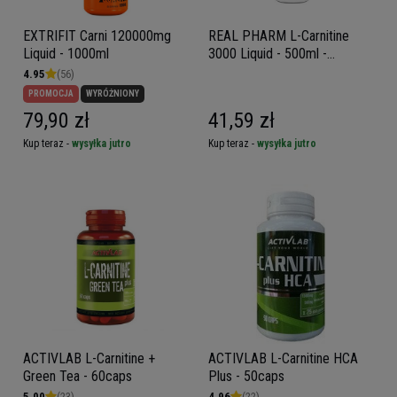
EXTRIFIT Carni 120000mg
REAL PHARM L-Carnitine
Liquid - 1000ml
3000 Liquid - 500ml -
Pineapple
4.95
(56)
PROMOCJA
WYRÓŻNIONY
79,90 zł
41,59 zł
Kup teraz -
wysyłka jutro
Kup teraz -
wysyłka jutro
ACTIVLAB L-Carnitine +
ACTIVLAB L-Carnitine HCA
Green Tea - 60caps
Plus - 50caps
5.00
(23)
4.96
(22)