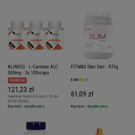
ALINESS - L-Carnitine ALC
FITMAX Slim Diet - 975g
500mg - 3x 100vcaps.
5.00
(17)
PROMOCJA
121,23 zł
61,09 zł
134,70 zł
Najniższa cena z 30 dni
przed obniżką
Kup teraz -
wysyłka jutro
Kup teraz -
wysyłka jutro