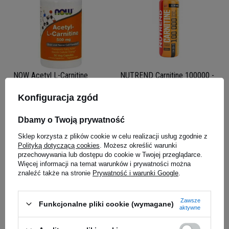
NOW Acetyl L-Carnitine
NUTREND Carnitine 100000 -
500mg - 50vegcaps
1000ml
Konfiguracja zgód
5.00
(17)
5.00
(8)
38,69 zł
67,89 zł
Dbamy o Twoją prywatność
Kup teraz -
wysyłka jutro
Kup teraz -
wysyłka jutro
Sklep korzysta z plików cookie w celu realizacji usług zgodnie z
Polityką dotyczącą cookies
. Możesz określić warunki
przechowywania lub dostępu do cookie w Twojej przeglądarce.
Więcej informacji na temat warunków i prywatności można
znaleźć także na stronie
Prywatność i warunki Google
.
Zawsze
Funkcjonalne pliki cookie (wymagane)
aktywne