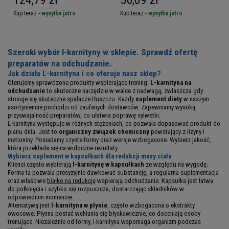
Kup teraz -
wysyłka jutro
Kup teraz -
wysyłka jutro
Szeroki wybór l-karnityny w sklepie. Sprawdź ofertę
preparatów na odchudzanie.
Jak działa L-karnityna i co oferuje nasz sklep?
Oferujemy sprawdzone produkty wspierające trening.
L-karnityna na
odchudzanie
to skuteczne narzędzie w walce z nadwagą, zwłaszcza gdy
stosuje się
skuteczne spalacze tłuszczu
. Każdy
suplement diety
w naszym
asortymencie pochodzi od zaufanych dostawców. Zapewniamy wysoką
przyswajalność preparatów, co ułatwia poprawę sylwetki.
L-karnityna występuje w różnych stężeniach, co pozwala dopasować produkt do
planu dnia. Jest to
organiczny związek chemiczny
powstający z lizyny i
metioniny. Posiadamy czyste formy oraz wersje wzbogacone. Wybierz jakość,
która przekłada się na widoczne rezultaty.
Wybierz suplement w kapsułkach dla redukcji masy ciała
Klienci często wybierają
l-karnitynę w kapsułkach
ze względu na wygodę.
Forma ta pozwala precyzyjnie dawkować substancję, a regularna suplementacja
oraz właściwe
białko na redukcję
wspierają odchudzanie. Kapsułka jest łatwa
do połknięcia i szybko się rozpuszcza, dostarczając składników w
odpowiednim momencie.
Alternatywą jest
l-karnityna w płynie
, często wzbogacona o ekstrakty
owocowe. Płynna postać wchłania się błyskawicznie, co doceniają osoby
trenujące. Niezależnie od formy, l-karnityna wspomaga organizm podczas