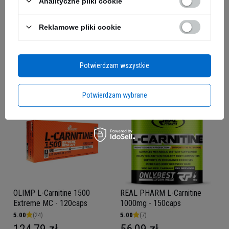
Analityczne pliki cookie
NUTREND Carnitine 100000 -
OLIMP - L-Carnitine 3000
Reklamowe pliki cookie
1000ml
Extreme Shot - 9x 25ml -
Orange
5.00
(24)
61,89 zł
63,49 zł
Potwierdzam wszystkie
Kup teraz -
wysyłka jutro
Kup teraz -
wysyłka jutro
Potwierdzam wybrane
OLIMP L-Carnitine 1500
REAL PHARM L-Carnitine
Extreme MC - 120caps
1000mg - 150caps
5.00
(24)
5.00
(7)
124,79 zł
56,09 zł