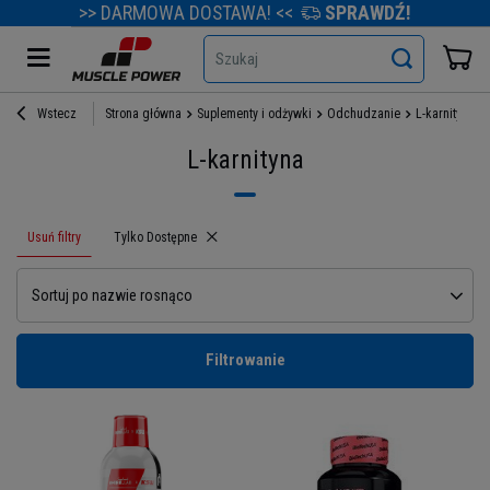
>> DARMOWA DOSTAWA! <<
SPRAWDŹ!
Szukaj
Wstecz
Strona główna
Suplementy i odżywki
Odchudzanie
L-karnityna
L-karnityna
Usuń filtry
Usuń filtr
Tylko Dostępne
Sortuj po nazwie rosnąco
Filtrowanie