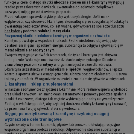
funkcje w ciele, dlatego
skutki uboczne stosowania l-karnityny
występują
rzadko przy zalecanych dawkach. Ewentualne dolegliwości żołądkowe
zazwyczaj mijają po odstawieniu preparatu.
Przed zakupem sprawdź etykietę, aby wykluczyć alergie. Jeśli masz
wątpliwości, czy stosować l-karnitynę, skonsultuj się ze specjalistą. Produkty te
gwarantują bezpieczeństwo, co jest ważne, gdy wybierasz
spalacze tłuszczu
bez kofeiny
podczas
redukcji masy ciała
.
Rozpoznaj skutki niedoboru karnityny w organizmie człowieka
Karnityna powstaje w wątrobie i nerkach. Skutki niedoboru objawiają się
osłabieniem mięśni i spadkiem energii. Substancja ta odgrywa główną rolę w
metabolizmie energetycznym
.
Związek występuje w dwóch izomerach, ale tylko l-karnityna jest aktywna
biologicznie. Wykazuje ona również działanie antyoksydacyjne. Dbanie o
prawidłowy poziom karnityny
w organizmie jest ważne dla zdrowia.
L-karnityna uczestniczy w
metabolizmie lipidów
i węglowodanów, a lepsza
kontrola apetytu
ułatwia osiągnięcie celu. Obniża poziom cholesterolu i usuwa
toksyny z komórek. W organizmie człowieka znajduje się głównie w mięśniach.
L-karnityna – sklep
z suplementami
W naszym asortymencie znajdziesz L-karnitynę, która realnie wspiera wydolność
oraz układ nerwowy. Ten aminokwas jest niezwykle pomocny podczas spalania
tkanki tłuszczowej, dlatego tak chętnie wybierają go osoby aktywne fizycznie.
Zadbaj o właściwą podaż, aby szybciej dostrzec
efekty L-karnityny
i sprawić,
by przemiana Twojej sylwetki stała się widoczna.
Sięgnij po certyfikowaną l karnitynę i szybciej osiągnij
wyznaczone cele treningowe
Czyste składy w formie kapsułek, płynów lub proszku ułatwiają precyzyjne
wsparcie organizmu podczas redukcji. Odpowiednie stężenie substancji w