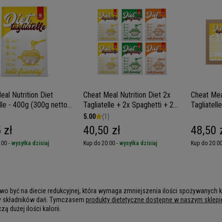
eal Nutrition Diet
Cheat Meal Nutrition Diet 2x
Cheat Meal
lle - 400g (300g netto)
Tagliatelle + 2x Spaghetti + 2x
Tagliatel
on Konjac
Rice- 6x 400g (6x 300g netto)
(2000g ne
5.00
(1)
- Makaron dietetyczny
Konjac
 zł
40,50 zł
48,50 
:00 -
wysyłka dzisiaj
Kup do 20:00 -
wysyłka dzisiaj
Kup do 20:00
atwo być na diecie redukcyjnej, która wymaga zmniejszenia ilości spożywanych k
y składników dań. Tymczasem
produkty dietetyczne dostępne w naszym sklepi
zą dużej ilości kalorii.