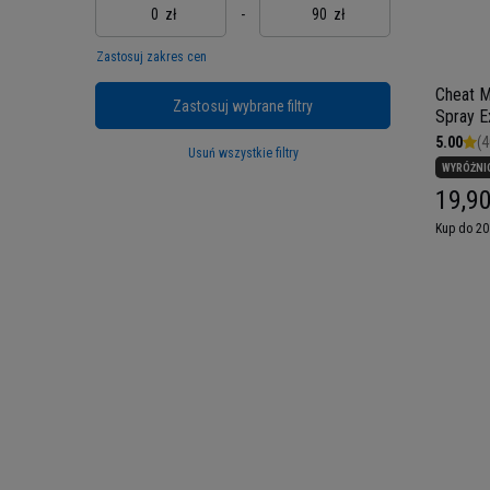
zł
-
zł
Zastosuj zakres cen
Cheat M
Zastosuj wybrane filtry
Spray Ex
z oliwek
5.00
(4
Usuń wszystkie filtry
250ml
WYRÓŻNI
19,90
Kup do 20