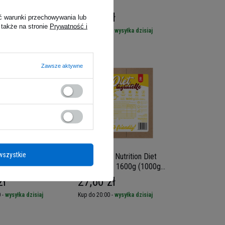
ketchup z ziołami
SPRAYU Cheat ZESTAW
zł
26,65 zł
ć warunki przechowywania lub
 także na stronie
Prywatność i
 -
wysyłka dzisiaj
Kup do 20:00 -
wysyłka dzisiaj
Zawsze aktywne
wszystkie
 Nutrition Diet 2x
Cheat Meal Nutrition Diet
e + 2x Noodles - 4x
Tagliatelle - 1600g (1000g
300g netto) -
netto) - Makaron Konjac
zł
27,60 zł
ietetyczny
 -
wysyłka dzisiaj
Kup do 20:00 -
wysyłka dzisiaj