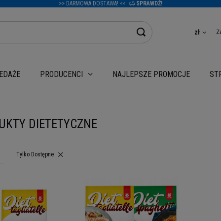
>> DARMOWA DOSTAWA! <<
SPRAWDŹ!
Z
zł
EDAŻE
NAJLEPSZE PROMOCJE
PRODUCENCI
ST
UKTY DIETETYCZNE
Usuń filtr
Tylko Dostępne