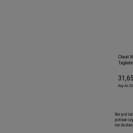
Cheat M
Tagliate
- Makar
31,65
Kup do 20
Nie jest ł
potraw cz
nie dostarc