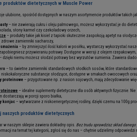
e produktów dietetycznych w Muscle Power
je ulubione, spośród dostępnych w naszym asortymencie produktów takich ja
pasty
– nie zawierają cukru i oleju palmowego, możesz wykorzystać je do diete
kolada, słony karmel czy czekoladowy orzech,
ycze
– produkty takie jak kisiel z tapioki skutecznie zaspokoją apetyt na słodycz
ą zdrowe zamienniki sacharozy,
 smażenia
– by zmniejszyć ilość kalorii w posiłku, wystarczy wykorzystać nasze
 zapobiegniesz przywieraniu potrawy. Dostępne w wersji z olejem rzepakowy
– dzięki niemu możesz słodzić potrawy bez wyrzutów sumienia. Zawiera śladow
ero
– to świetne zamienniki standardowych słodkich sosów, które standardowo
ą niskokaloryczne substancje słodzące, dostępne w smakach owocowych or
y proteinowe
– przygotowane np. z nasion sojowych, mają zdecydowanie wię
roteinowe
– idealne suplementy dietetyczne dla osób aktywnych fizycznie. Nie
 dostarczają w porcji sporo białka,
y konjac
– wytwarzane z niskoenergetycznej rośliny, dzięki czemu na 100g prod
j naszych produktów dietetycznych
r w naszym sklepie zawiera dokładny opis.
Bez trudu sprawdzisz skład danego
ormacji na temat tej kategorii, zgłoś się do nas – chętnie udzielimy odpowiedzi 