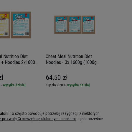
 Nutrition Diet
Cheat Meal Nutrition Diet
le + Noodles 2x1600g
Noodles - 3x 1600g (1000g
tto) - Makaron
netto) - Makaron Konjac
zł
64,50 zł
 -
wysyłka dzisiaj
Kup do 20:00 -
wysyłka dzisiaj
alorii. To często powoduje potrzebę rezygnacji z niektórych
e pozwolą Ci cieszyć się ulubionymi smakami
, a jednocześnie