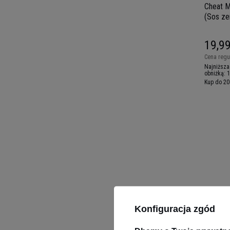
Cheat M
(Sos zer
Majone
19,99
Cena regu
Najniższa
obniżką:
1
Kup do 20
Konfiguracja zgód
BEST JO
Joy Oil