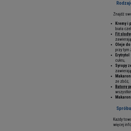
Rodzaj
Znajdź swo
Kremy i 
biała cze
Fit słod
zawieraj
Oleje do
przy tym
Erytrytol
cukru,
Syropy z
zawieraj
Makaron
ze zbóż,
Batony p
wszystkim
Makaron
Spróbu
Każdy towa
więcej inf