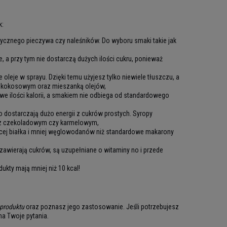
k:
tycznego pieczywa czy naleśników. Do wyboru smaki takie jak
e, a przy tym nie dostarczą dużych ilości cukru, ponieważ
 oleje w sprayu. Dzięki temu użyjesz tylko niewiele tłuszczu, a
m, kokosowym oraz mieszanką olejów,
e ilości kalorii, a smakiem nie odbiega od standardowego
 dostarczają dużo energii z cukrów prostych. Syropy
az czekoladowym czy karmelowym,
cej białka i mniej węglowodanów niż standardowe makarony
 zawierają cukrów, są uzupełniane o witaminy no i przede
ukty mają mniej niż 10 kcal!
 produktu
oraz poznasz jego zastosowanie. Jeśli potrzebujesz
na Twoje pytania.