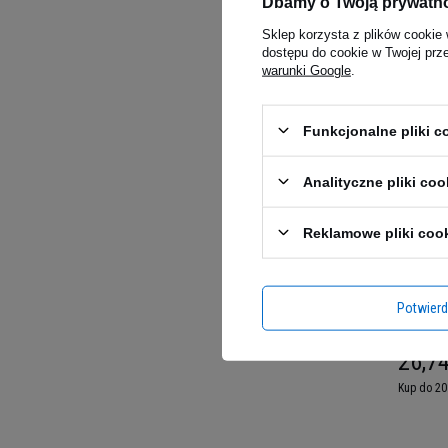
Dbamy o Twoją prywatn
4.00
(3
21,50
Sklep korzysta z plików cookie 
dostępu do cookie w Twojej prz
Kup do 20
warunki Google
.
Funkcjonalne pliki 
Analityczne pliki coo
Reklamowe pliki coo
Potwier
Makaron
400g (3
KARME
26,74
Kup do 20