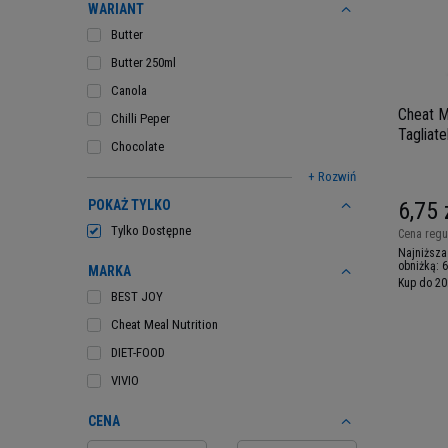
WARIANT
Butter
Butter 250ml
Canola
Cheat M
Chilli Peper
Tagliate
Chocolate
- Makar
+ Rozwiń
POKAŻ TYLKO
6,75 
Tylko Dostępne
Cena regu
Najniższa
obniżką:
6
MARKA
Kup do 20
BEST JOY
Cheat Meal Nutrition
DIET-FOOD
VIVIO
CENA