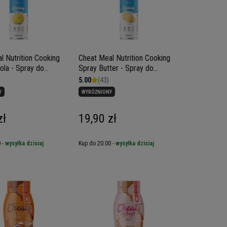
l Nutrition Cooking
Cheat Meal Nutrition Cooking
ola - Spray do
Spray Butter - Spray do
 rzepakowy - 250ml
smażenia Maślany - 250ml
5.00
(43)
Y
WYRÓŻNIONY
zł
19,90 zł
 -
wysyłka dzisiaj
Kup do 20:00 -
wysyłka dzisiaj