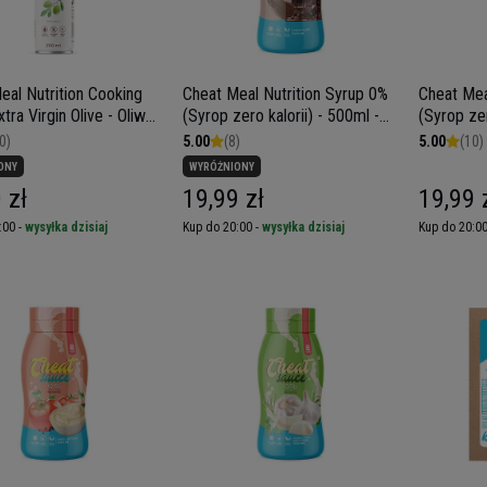
eal Nutrition Cooking
Cheat Meal Nutrition Syrup 0%
Cheat Mea
tra Virgin Olive - Oliwa
(Syrop zero kalorii) - 500ml -
(Syrop zer
 extra virgin w sprayu -
Czekoladowy
Syrop kl
0)
5.00
(8)
5.00
(10)
ONY
WYRÓŻNIONY
 zł
19,99 zł
19,99 
:00 -
wysyłka dzisiaj
Kup do 20:00 -
wysyłka dzisiaj
Kup do 20:00