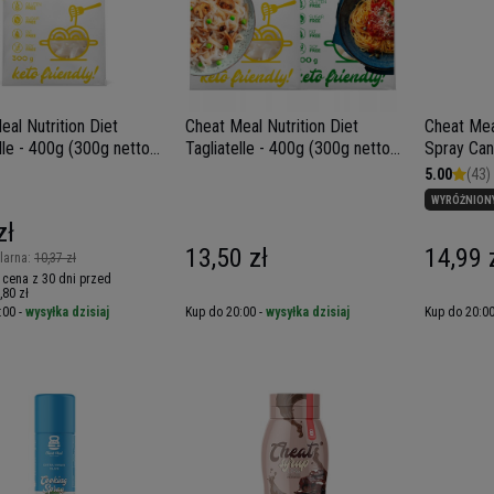
eal Nutrition Diet
Cheat Meal Nutrition Diet
Cheat Mea
lle - 400g (300g netto)
Tagliatelle - 400g (300g netto)
Spray Can
on Konjac
+ Diet Spaghetti 400g (300g
smażenia
5.00
(43)
netto)
WYRÓŻNION
zł
13,50 zł
14,99 
larna:
10,37 zł
 cena z 30 dni przed
,80 zł
:00 -
wysyłka dzisiaj
Kup do 20:00 -
wysyłka dzisiaj
Kup do 20:00