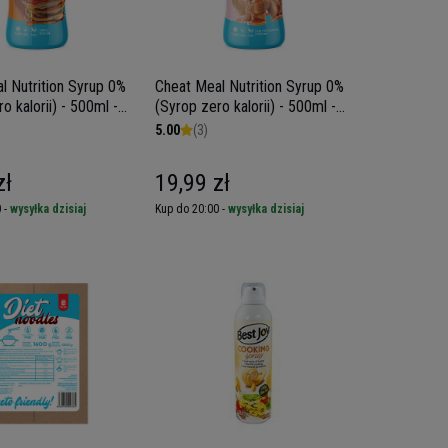
l Nutrition Syrup 0%
Cheat Meal Nutrition Syrup 0%
o kalorii) - 500ml -
(Syrop zero kalorii) - 500ml -
onowy
Słony karmel
5.00
(3)
zł
19,99 zł
 -
wysyłka dzisiaj
Kup do 20:00 -
wysyłka dzisiaj