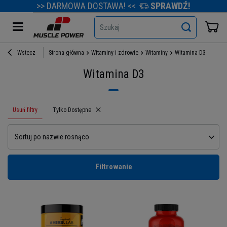
>> DARMOWA DOSTAWA! <<
SPRAWDŹ!
Szukaj
Wstecz
Strona główna
Witaminy i zdrowie
Witaminy
Witamina D3
Witamina D3
Usuń filtry
Usuń filtr
Tylko Dostępne
Sortuj po nazwie rosnąco
Filtrowanie