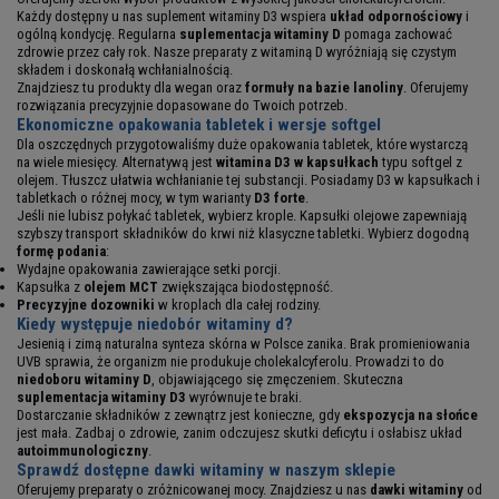
Każdy dostępny u nas suplement witaminy D3 wspiera
układ odpornościowy
i
ogólną kondycję. Regularna
suplementacja witaminy D
pomaga zachować
zdrowie przez cały rok. Nasze preparaty z witaminą D wyróżniają się czystym
składem i doskonałą wchłanialnością.
Znajdziesz tu produkty dla wegan oraz
formuły na bazie lanoliny
. Oferujemy
rozwiązania precyzyjnie dopasowane do Twoich potrzeb.
Ekonomiczne
opakowania tabletek
i wersje softgel
Dla oszczędnych przygotowaliśmy duże opakowania tabletek, które wystarczą
na wiele miesięcy. Alternatywą jest
witamina D3 w kapsułkach
typu softgel z
olejem. Tłuszcz ułatwia wchłanianie tej substancji. Posiadamy D3 w kapsułkach i
tabletkach o różnej mocy, w tym warianty
D3 forte
.
Jeśli nie lubisz połykać tabletek, wybierz krople. Kapsułki olejowe zapewniają
szybszy transport składników do krwi niż klasyczne tabletki. Wybierz dogodną
formę podania
:
Wydajne opakowania zawierające setki porcji.
Kapsułka z
olejem MCT
zwiększająca biodostępność.
Precyzyjne dozowniki
w kroplach dla całej rodziny.
Kiedy występuje niedobór witaminy d?
Jesienią i zimą naturalna synteza skórna w Polsce zanika. Brak promieniowania
UVB sprawia, że organizm nie produkuje cholekalcyferolu. Prowadzi to do
niedoboru witaminy D
, objawiającego się zmęczeniem. Skuteczna
suplementacja witaminy D3
wyrównuje te braki.
Dostarczanie składników z zewnątrz jest konieczne, gdy
ekspozycja na słońce
jest mała. Zadbaj o zdrowie, zanim odczujesz skutki deficytu i osłabisz układ
autoimmunologiczny
.
Sprawdź dostępne dawki witaminy w naszym sklepie
Oferujemy preparaty o zróżnicowanej mocy. Znajdziesz u nas
dawki witaminy
od