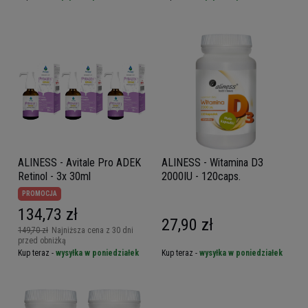
ALINESS - Avitale Pro ADEK
ALINESS - Witamina D3
Retinol - 3x 30ml
2000IU - 120caps.
PROMOCJA
134,73 zł
27,90 zł
149,70 zł
Najniższa cena z 30 dni
przed obniżką
Kup teraz -
wysyłka w poniedziałek
Kup teraz -
wysyłka w poniedziałek