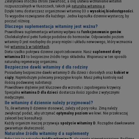
Żelatynowa otoczka chroni zawartość, a olej ułatwia wchłanianie witamin
rozpuszczalnych w tłuszczach, takich jak
naturalna witamina e
.
Dzięki temu dostarczasz organizmowi witaminę D3 o
wysokiej biodostępności
.
To wygodne rozwiązanie dla każdego. Jedna kapsułka dziennie wystarczy, by
poczuć różnicę.
Dlaczego suplementacja witaminy jest ważna?
Prawidłowa suplementacja witaminy wpływa na
funkcjonowanie genów
.
Cholekalcyferol pełni funkcje podobne do hormonów. Odpowiedni poziom
witaminy D jest niezbędny do pracy mięśni i układu nerwowego, który wzmacnia
też
witamina b w tabletkach
.
Dieta rzadko pokrywa dzienne zapotrzebowanie. Nasz
suplement diety
witamina D3
to bezpieczne źródło tego składnika. Wspierasz w ten sposób
naturalną regenerację organizmu.
Bezpieczne dawki witaminy d dla rodziny
Posiadamy bezpieczne dawki witaminy D dla dzieci i dorosłych oraz
kobiet w
ciąży
. Najmłodszym polecamy precyzyjne krople. Masz pełną kontrolę nad
ilością podawanej substancji.
Prawidłowe stężenie jest kluczowe dla wzrostu i zapobiegania krzywicy.
Specjalna
witamina D dla dzieci
dostarcza ilości zgodne z wytycznymi
medycznymi.
Ile witaminy d dziennie należy przyjmować?
To, ile witaminy D dziennie stosować, zależy od pory roku. Zimą należy
zwiększyć podaż, aby utrzymać
optymalny poziom
we krwi. Nie przekraczaj
zaleceń bez konsultacji.
Każdy organizm inaczej przyswaja
spożycie witaminy D
. Rozsądne dawkowanie
gwarantuje skuteczność.
Naturalne źródła witaminy d a suplementy
Ryby i jaja to naturalne
źródła witaminy D
, ale często niewystarczające. Roślinna