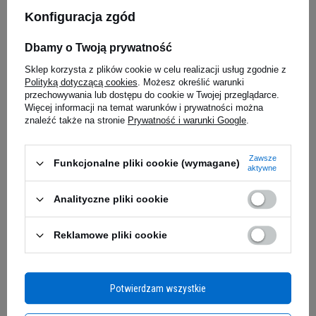
Konfiguracja zgód
5.00
(12)
38,69 zł
29,49 zł
Dbamy o Twoją prywatność
Kup teraz -
wysyłka w poniedziałek
Kup teraz -
wysyłka w poniedziałek
Sklep korzysta z plików cookie w celu realizacji usług zgodnie z
Polityką dotyczącą cookies
. Możesz określić warunki
przechowywania lub dostępu do cookie w Twojej przeglądarce.
Więcej informacji na temat warunków i prywatności można
znaleźć także na stronie
Prywatność i warunki Google
.
Zawsze
Funkcjonalne pliki cookie (wymagane)
aktywne
Analityczne pliki cookie
NOW Vitamin D3 4000IU -
Puritan's Pride Vitamin D3
Reklamowe pliki cookie
240softgels
50µg (2000 IU) - 200softgels.
5.00
(18)
PROMOCJA
WYRÓŻNIONY
54,29 zł
42,59 zł
Potwierdzam wszystkie
Kup teraz -
wysyłka w poniedziałek
Kup teraz -
wysyłka w poniedziałek