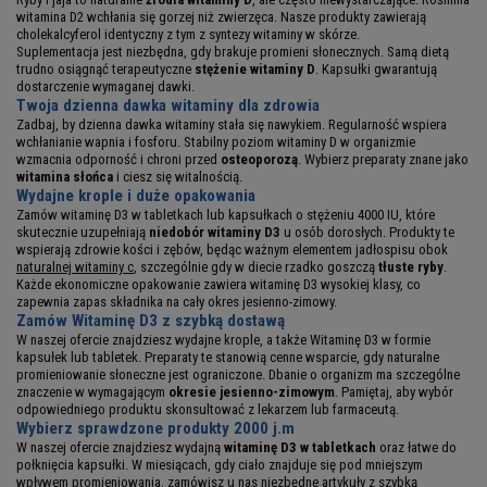
witamina D2 wchłania się gorzej niż zwierzęca. Nasze produkty zawierają
cholekalcyferol identyczny z tym z syntezy witaminy w skórze.
Suplementacja jest niezbędna, gdy brakuje promieni słonecznych. Samą dietą
trudno osiągnąć terapeutyczne
stężenie witaminy D
. Kapsułki gwarantują
dostarczenie wymaganej dawki.
Twoja dzienna dawka witaminy dla zdrowia
Zadbaj, by dzienna dawka witaminy stała się nawykiem. Regularność wspiera
wchłanianie wapnia i fosforu. Stabilny poziom witaminy D w organizmie
wzmacnia odporność i chroni przed
osteoporozą
. Wybierz preparaty znane jako
witamina słońca
i ciesz się witalnością.
Wydajne krople i duże opakowania
Zamów witaminę D3 w tabletkach lub kapsułkach o stężeniu 4000 IU, które
skutecznie uzupełniają
niedobór witaminy D3
u osób dorosłych. Produkty te
wspierają zdrowie kości i zębów, będąc ważnym elementem jadłospisu obok
naturalnej witaminy c
, szczególnie gdy w diecie rzadko goszczą
tłuste ryby
.
Każde ekonomiczne opakowanie zawiera witaminę D3 wysokiej klasy, co
zapewnia zapas składnika na cały okres jesienno-zimowy.
Zamów Witaminę D3 z szybką dostawą
W naszej ofercie znajdziesz wydajne krople, a także Witaminę D3 w formie
kapsułek lub tabletek. Preparaty te stanowią cenne wsparcie, gdy naturalne
promieniowanie słoneczne jest ograniczone. Dbanie o organizm ma szczególne
znaczenie w wymagającym
okresie jesienno-zimowym
. Pamiętaj, aby wybór
odpowiedniego produktu skonsultować z lekarzem lub farmaceutą.
Wybierz sprawdzone produkty 2000 j.m
W naszej ofercie znajdziesz wydajną
witaminę D3 w tabletkach
oraz łatwe do
połknięcia kapsułki. W miesiącach, gdy ciało znajduje się pod mniejszym
wpływem promieniowania, zamówisz u nas niezbędne artykuły z szybką