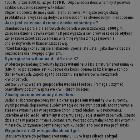
1000 IU, przez 2000 IU, aż po
4000 IU
. Odpowiednia ilość witaminy D pozwala
szybko uzupełnić rezerwy w tkankach.
Stężenie dobierz do masy ciała i stanu zdrowia. Mniejsze porcje służą
profilaktyce
, a wyższe są dedykowane osobom ze stwierdzonymi niedoborami.
Jaka jest zalecana dzienna dawka witaminy d?
Standardowa porcja dla zdrowych dorosłych wynosi zazwyczaj
2000 j.m.
Zalecana dzienna dawka witaminy D jest wyższa u seniorów oraz
osób otyłych
.
Zwiększone zapotrzebowanie na witaminę wynika z magazynowania
cholekalcyferolu w tkance tłuszczowej.
Przed kuracją skonsultuj się z lekarzem. Specjalista ustali, jaka dawka będzie
bezpieczna dla Twojego organizmu.
Synergiczna witamina d i d3 oraz K2
W ofercie posiadamy produkty łączące
witaminę D i D3
z
naturalną witaminą k2
(MK-7). To połączenie jest kluczowe dla kości, ponieważ k2 kieruje wapń do
tkanek twardych. Zapobiega to osadzaniu się minerałów w naczyniach
krwionośnych.
Zestaw D3+K2 wspiera
gospodarkę wapnia i fosforu
. Pomaga utrzymać
prawidłowy poziom wapnia we krwi i chroni kościec.
Zbadaj poziom witaminy d we krwi
Badania laboratoryjne precyzyjnie określają
poziom witaminy D
w surowicy.
Wynik pozwala dopasować suplementację do realnych potrzeb. Monitorowanie
stężenia witaminy D3 w organizmie chroni przed błędami w dawkowaniu.
Szerokie
właściwości witaminy D
obejmują regulację stanów zapalnych. Często
działa ona w parze z innymi substancjami, tworząc optymalny
kompleks witamin i
minerałów
. Utrzymanie optymalnego wyniku badania to podstawa profilaktyki.
Wygodne d i d3 w kapsułkach softgel
Oferujemy łatwe do połknięcia witaminy D i D3 w
kapsułkach softgel
.