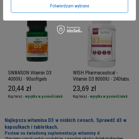
Potwierdzam wybrane
SWANSON Vitamin D3
WISH Pharmaceutical -
4000IU - 90softgels
Vitamin D3 8000IU - 240tabs.
20,44 zł
23,69 zł
Kup teraz -
wysyłka w poniedziałek
Kup teraz -
wysyłka w poniedziałek
Najlepsza
witamina D3
w niskich cenach. Sprawdź d3 w
kapsułkach i tabletkach.
Postaw na świadomą suplementacja witaminy d
Oferujemy szeroki wybór produktów z wysokiej jakości cholekalcyferolem.