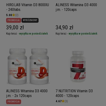
HIRO.LAB Vitamin D3 8000IU
ALINESS Witamina D3 4000
- 240tabs.
j.m. - 120caps
5.00
(2)
PROMOCJA
WYRÓŻNIONY
39,00 zł
34,90 zł
Kup teraz -
wysyłka w poniedziałek
Kup teraz -
wysyłka w poniedziałek
ALINESS Witamina D3 4000
7 NUTRITION Vitamin D3
j.m. - 2x 120caps
4000 - 120caps
4.67
(3)
PROMOCJA