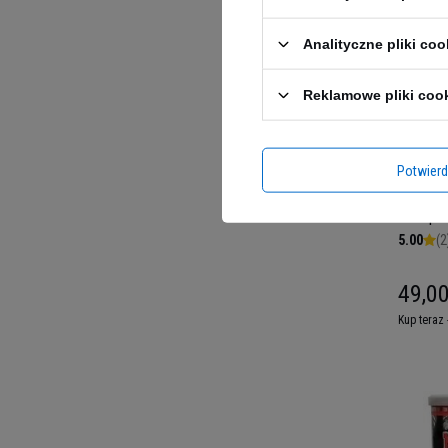
Analityczne pliki coo
Reklamowe pliki coo
Potwier
HIRO.LA
60caps.
5.00
(2
49,00
Kup teraz 