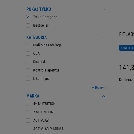
POKAŻ TYLKO
Tylko Dostępne
Bestseller
FITLABS
KATEGORIA
Białko na redukcję
BESTSELL
CLA
Diuretyki
141,3
Kontrola apetytu
L-karnityna
Kup teraz 
+ Rozwiń
MARKA
4+ NUTRITION
7 NUTRITION
ACTIVLAB
ACTIVLAB PHARMA