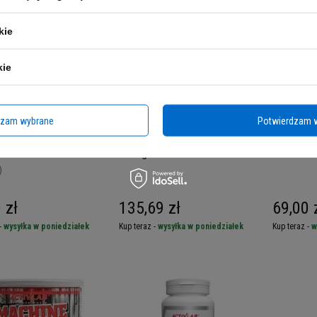
kie
kie
dzam wybrane
Potwierdzam 
B Turmeric Curcumin -
RED SUPPORT IsoWhey -
4+ NUTRI
1020g
90tabs.
)
 zł
135,69 zł
69,00 
-
wysyłka w poniedziałek
Kup teraz -
wysyłka w poniedziałek
Kup teraz -
w