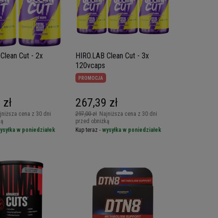
Clean Cut - 2x
HIRO.LAB Clean Cut - 3x
120vcaps
PROMOCJA
 zł
267,39 zł
jniższa cena z 30 dni
297,00 zł
Najniższa cena z 30 dni
ką
przed obniżką
ysyłka w poniedziałek
Kup teraz -
wysyłka w poniedziałek