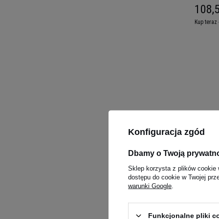
108,5
Kup teraz 
Konfiguracja zgód
MEX NU
Dbamy o Twoją prywatn
- 120ca
Sklep korzysta z plików cookie 
79,00
dostępu do cookie w Twojej prz
warunki Google
.
Kup teraz 
Funkcjonalne pliki 