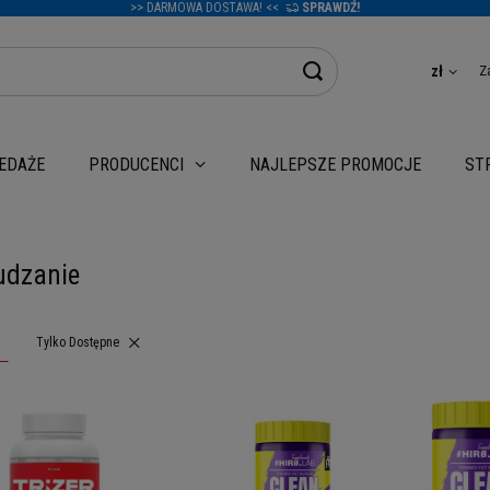
>> DARMOWA DOSTAWA! <<
SPRAWDŹ!
Z
zł
EDAŻE
NAJLEPSZE PROMOCJE
PRODUCENCI
ST
dzanie
Usuń filtr
Tylko Dostępne