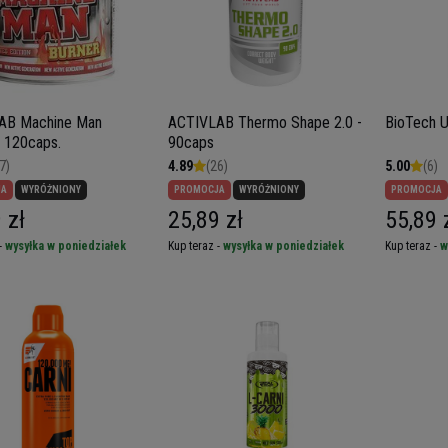
AB Machine Man
ACTIVLAB Thermo Shape 2.0 -
BioTech U
- 120caps.
90caps
7)
4.89
(26)
5.00
(6)
JA
WYRÓŻNIONY
PROMOCJA
WYRÓŻNIONY
PROMOCJA
 zł
25,89 zł
55,89 
-
wysyłka w poniedziałek
Kup teraz -
wysyłka w poniedziałek
Kup teraz -
w