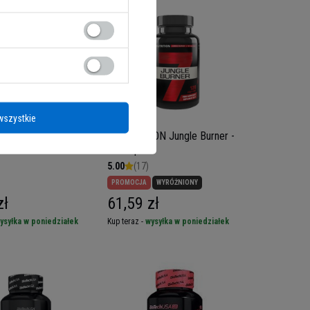
wszystkie
TION H2O Xpell+ -
7 NUTRITION Jungle Burner -
120caps
5.00
(17)
PROMOCJA
WYRÓŻNIONY
zł
61,59 zł
ysyłka w poniedziałek
Kup teraz -
wysyłka w poniedziałek