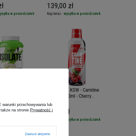
zł
139,00 zł
ysyłka w poniedziałek
Kup teraz -
wysyłka w poniedziałek
Whey Protein Isolate
HIRO.LAB x KSW - Carnitine
60000 - 500ml - Cherry
Blackcurrant
ć warunki przechowywania lub
 zł
49,00 zł
 także na stronie
Prywatność i
ysyłka w poniedziałek
Kup teraz -
wysyłka w poniedziałek
Zawsze aktywne