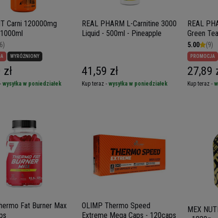
IT Carni 120000mg
REAL PHARM L-Carnitine 3000
REAL PHA
- 1000ml
Liquid - 500ml - Pineapple
Green Tea
6)
5.00
(9)
JA
WYRÓŻNIONY
PROMOCJA
 zł
41,59 zł
27,89 
-
wysyłka w poniedziałek
Kup teraz -
wysyłka w poniedziałek
Kup teraz -
w
hermo Fat Burner Max
OLIMP Thermo Speed
MEX NUTRI
ps
Extreme Mega Caps - 120caps