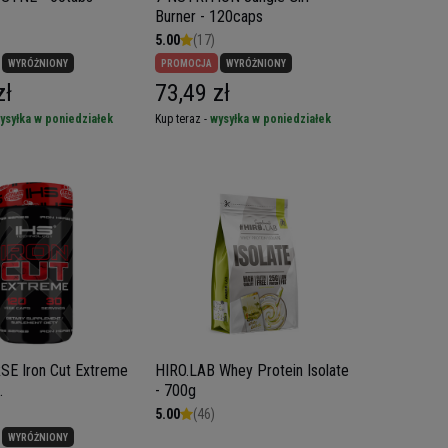
Burner - 120caps
5.00
(17)
WYRÓŻNIONY
PROMOCJA
WYRÓŻNIONY
zł
73,49 zł
ysyłka w poniedziałek
Kup teraz -
wysyłka w poniedziałek
SE Iron Cut Extreme
HIRO.LAB Whey Protein Isolate
.
- 700g
5.00
(46)
WYRÓŻNIONY