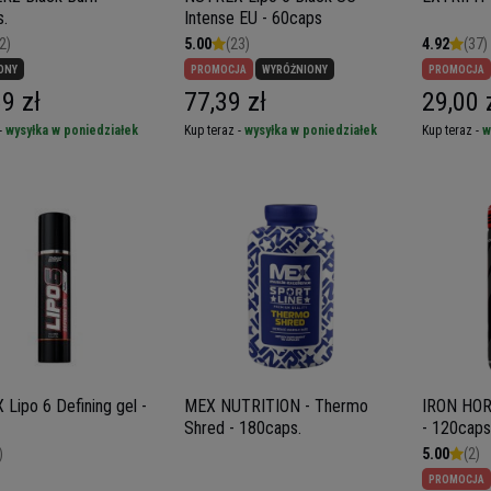
.
Intense EU - 60caps
2)
5.00
(23)
4.92
(37)
ONY
PROMOCJA
WYRÓŻNIONY
PROMOCJA
9 zł
77,39 zł
29,00 
-
wysyłka w poniedziałek
Kup teraz -
wysyłka w poniedziałek
Kup teraz -
w
Lipo 6 Defining gel -
MEX NUTRITION - Thermo
IRON HOR
Shred - 180caps.
- 120caps
)
5.00
(2)
PROMOCJA