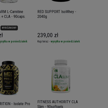
RM L-Carnitine
RED SUPPORT IsoWhey -
 + CLA - 90caps.
2040g
WYRÓŻNIONY
zł
239,00 zł
ysyłka w poniedziałek
Kup teraz -
wysyłka w poniedziałek
FITNESS AUTHORITY CLA
TION - Isolate Pro
Slim - 90softgels