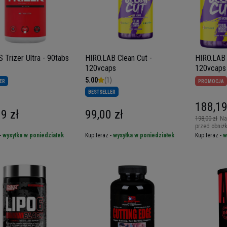
 Trizer Ultra - 90tabs
HIRO.LAB Clean Cut -
HIRO.LAB 
120vcaps
120vcaps
5.00
(1)
ER
PROMOCJA
BESTSELLER
188,19
9 zł
99,00 zł
198,00 zł
Na
przed obniż
-
wysyłka w poniedziałek
Kup teraz -
wysyłka w poniedziałek
Kup teraz -
w