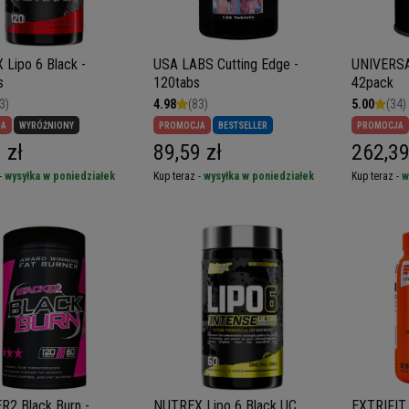
Lipo 6 Black -
USA LABS Cutting Edge -
UNIVERSAL
s
120tabs
42pack
3)
4.98
(83)
5.00
(34)
JA
WYRÓŻNIONY
PROMOCJA
BESTSELLER
PROMOCJA
 zł
89,59 zł
262,39
-
wysyłka w poniedziałek
Kup teraz -
wysyłka w poniedziałek
Kup teraz -
w
2 Black Burn -
NUTREX Lipo 6 Black UC
EXTRIFIT