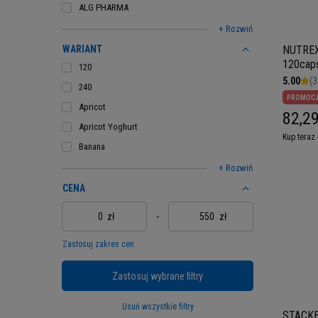
ALG PHARMA
+ Rozwiń
NUTREX 
WARIANT
120cap
120
5.00
(3
240
PROMOC
Apricot
82,29
Apricot Yoghurt
Kup teraz 
Banana
+ Rozwiń
CENA
zł
-
zł
Zastosuj zakres cen
Zastosuj wybrane filtry
Usuń wszystkie filtry
STACKER