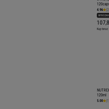
120caps
4.96
(2
WYRÓŻNI
107,8
Kup teraz 
NUTREX 
120ml
5.00
(1