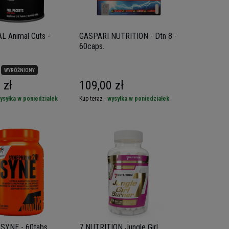
 Animal Cuts -
GASPARI NUTRITION - Dtn 8 -
60caps.
WYRÓŻNIONY
 zł
109,00 zł
ysyłka w poniedziałek
Kup teraz -
wysyłka w poniedziałek
 SYNE - 60tabs
7 NUTRITION Jungle Girl