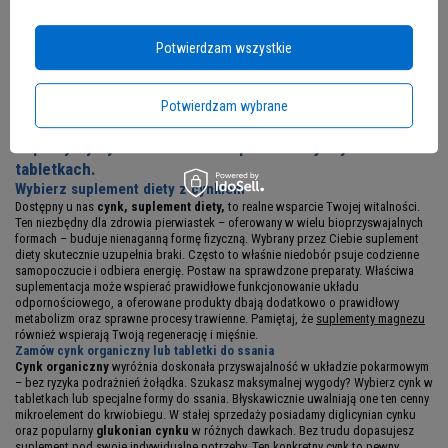
5.00
(13)
5.00
(1)
42,19 zł
29,69 zł
Potwierdzam wszystkie
Kup teraz -
wysyłka jutro
Kup teraz -
wysyłka jutro
Potwierdzam wybrane
Kup czysty cynk. Skuteczna suplementacja
cynku w
tabletkach
.
Wybierz
suplement diety z cynkiem
Dostępny u nas
cynk, suplement diety,
to realne wsparcie Twojej witalności.
Ten niezbędny dla zdrowia pierwiastek – oferowany w wielu bioprzyswajalnych
formach – buduje nienaganną formę fizyczną. Wybrany przez Ciebie suplement
diety skutecznie uzupełnia braki. Często to właśnie niedobór psuje codzienne
samopoczucie i odbiera energię. Postaw na sprawdzone preparaty. Właściwa
suplementacja może wspierać prawidłowe funkcjonowanie układu
odpornościowego, a oferowane produkty dbają dodatkowo o prawidłowy
metabolizm oraz sprawne procesy trawienne. Pamiętaj, że
suplementy magnezu
również wspierają Twoją regenerację i mięśnie.
Zamów cynk organiczny lub tabletki do ssania
Cynk organiczny
wyróżnia doskonała przyswajalność w układzie pokarmowym
– bez ryzyka podrażnień żołądka. Szukasz maksymalnej wygody? Wybierz cynk w
tabletkach lub specjalne formy do ssania. Błyskawicznie uwalniają one ten cenny
mikroelement do krwiobiegu. W stałej sprzedaży posiadamy diglicynian cynku
oraz popularny
glukonian cynku
w różnych dawkach. Bez trudu dopasujesz
suplement pod swoje indywidualne potrzeby. Ten konkretny cynk to pewny