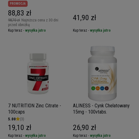
Tabletek
PROMOCJA
88,83 zł
41,90 zł
98,70 zł
Najniższa cena z 30 dni
przed obniżką
Kup teraz -
wysyłka jutro
Kup teraz -
wysyłka jutro
7 NUTRITION Zinc Citrate -
ALINESS - Cynk Chelatowany
100caps
15mg - 100vtabs.
5.00
(3)
19,10 zł
26,90 zł
Kup teraz -
wysyłka jutro
Kup teraz -
wysyłka jutro