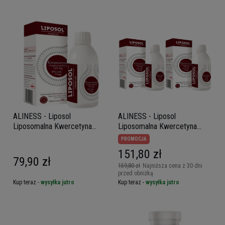
ALINESS - Liposol
ALINESS - Liposol
Liposomalna Kwercetyna
Liposomalna Kwercetyna
125mg + Cynk 5mg - 250ml
125mg + Cynk 5mg - 2x
PROMOCJA
250ml
151,80 zł
79,90 zł
159,80 zł
Najniższa cena z 30 dni
przed obniżką
Kup teraz -
wysyłka jutro
Kup teraz -
wysyłka jutro