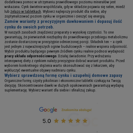
dodatkowa pomoc w utrzymaniu prawidłowego poziomu minerałów jest
wskazana. Cynk świetnie współdziała, gdy w składzie pojawia się selen, miedź
lub
żelazo w tabletkach
. Wybierz najlepszy produkt dla siebie, aby
zoptymalizować poziom cynku w organizmie i cieszyć się energią.
Zamów warianty z precyzyjnym dawkowaniem i dopasuj ilość
cynku do swoich potrzeb.
W naszych zasobach znajdziesz preparaty o wysokiej czystości. To one
gwarantują, że pierwiastek niezbędny do prawidłowego przebiegu metabolizmu
zostanie dostarczony w precyzyjnie odmierzonej porcji. Składnik ten – a cynk
jest jednym z najważniejszych ogniw budulcowych – realnie wspiera odporność.
Wybór produktu będącego pewnym źródłem cynku realnie podnosi wydajność
pracy układu odpornościowego
. Działaj świadomie. Przy wdrażaniu
intensywnej diety z cynkiem należy precyzyjnie dobrać wariant produktu. Przed
wyborem konkretnego stężenia warto skonsultować się z lekarzem, aby
wykluczyć ewentualne objawy nadmiaru cynku.
Wybierz sprawdzoną formę cynku i uzupełnij domowe zapasy
Organiczne formy, czysty pikolinian i ekonomiczne tabletki czekają na Twoją
decyzję. Skoncentrowane dawki w dużych opakowaniach gwarantują wydajną
suplementację. Wybierz wariant dla siebie i sfinalizuj zakup.