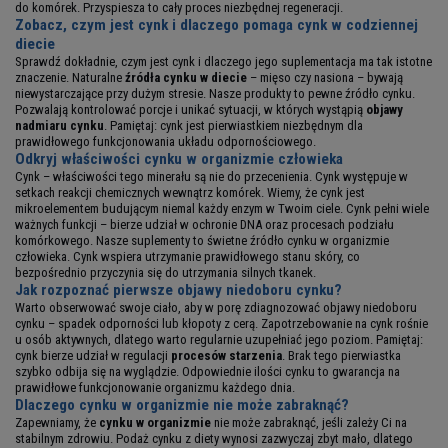
do komórek. Przyspiesza to cały proces niezbędnej regeneracji.
Zobacz, czym jest cynk i dlaczego pomaga cynk w codziennej
diecie
Sprawdź dokładnie, czym jest cynk i dlaczego jego suplementacja ma tak istotne
znaczenie. Naturalne
źródła cynku w diecie
– mięso czy nasiona – bywają
niewystarczające przy dużym stresie. Nasze produkty to pewne źródło cynku.
Pozwalają kontrolować porcje i unikać sytuacji, w których wystąpią
objawy
nadmiaru cynku
. Pamiętaj: cynk jest pierwiastkiem niezbędnym dla
prawidłowego funkcjonowania układu odpornościowego.
Odkryj właściwości cynku w organizmie człowieka
Cynk – właściwości tego minerału są nie do przecenienia. Cynk występuje w
setkach reakcji chemicznych wewnątrz komórek. Wiemy, że cynk jest
mikroelementem budującym niemal każdy enzym w Twoim ciele. Cynk pełni wiele
ważnych funkcji – bierze udział w ochronie DNA oraz procesach podziału
komórkowego. Nasze suplementy to świetne źródło cynku w organizmie
człowieka. Cynk wspiera utrzymanie prawidłowego stanu skóry, co
bezpośrednio przyczynia się do utrzymania silnych tkanek.
Jak rozpoznać pierwsze objawy niedoboru cynku?
Warto obserwować swoje ciało, aby w porę zdiagnozować objawy niedoboru
cynku – spadek odporności lub kłopoty z cerą. Zapotrzebowanie na cynk rośnie
u osób aktywnych, dlatego warto regularnie uzupełniać jego poziom. Pamiętaj:
cynk bierze udział w regulacji
procesów starzenia
. Brak tego pierwiastka
szybko odbija się na wyglądzie. Odpowiednie ilości cynku to gwarancja na
prawidłowe funkcjonowanie organizmu każdego dnia.
Dlaczego cynku w organizmie nie może zabraknąć?
Zapewniamy, że
cynku w organizmie
nie może zabraknąć, jeśli zależy Ci na
stabilnym zdrowiu. Podaż cynku z diety wynosi zazwyczaj zbyt mało, dlatego