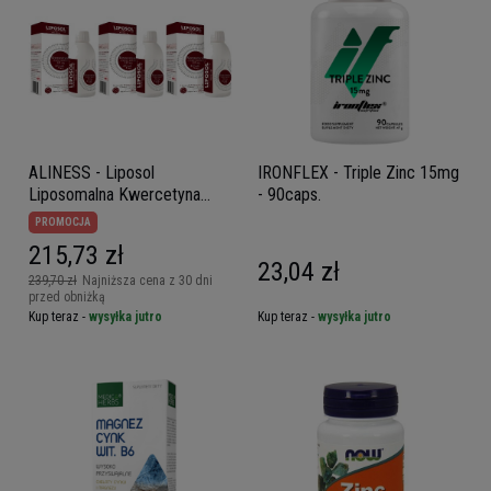
ALINESS - Liposol
IRONFLEX - Triple Zinc 15mg
Liposomalna Kwercetyna
- 90caps.
125mg + Cynk 5mg - 3x
PROMOCJA
250ml
215,73 zł
23,04 zł
239,70 zł
Najniższa cena z 30 dni
przed obniżką
Kup teraz -
wysyłka jutro
Kup teraz -
wysyłka jutro