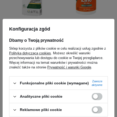
MEDICA HERBS - Magnez
NOW Zinc Gluconate -
Cynk + Vit B6 - 60caps.
100tabs
Konfiguracja zgód
5.00
(13)
20,25 zł
22,99 zł
Dbamy o Twoją prywatność
Kup teraz -
wysyłka jutro
Kup teraz -
wysyłka jutro
Sklep korzysta z plików cookie w celu realizacji usług zgodnie z
Polityką dotyczącą cookies
. Możesz określić warunki
przechowywania lub dostępu do cookie w Twojej przeglądarce.
Więcej informacji na temat warunków i prywatności można
znaleźć także na stronie
Prywatność i warunki Google
.
Zawsze
Funkcjonalne pliki cookie (wymagane)
aktywne
Analityczne pliki cookie
Reklamowe pliki cookie
SWANSON Zinc (Gluconate)
WISH Pharmaceutical Selen +
30mg - 250tabs
Cynk + Prebiotyk - 120caps