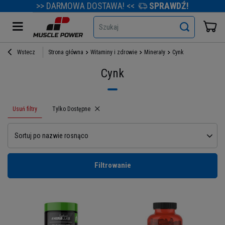
>> DARMOWA DOSTAWA! <<
SPRAWDŹ!
Szukaj
Wstecz
Strona główna
Witaminy i zdrowie
Minerały
Cynk
Cynk
Usuń filtry
Usuń filtr
Tylko Dostępne
Sortuj po nazwie rosnąco
Filtrowanie