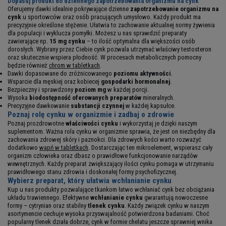
Dopasuj produkt do dziennego zapotrzebowania organizmu na cynk
Oferujemy dawki idealnie pokrywające dzienne
zapotrzebowanie organizmu na
cynk
u sportowców oraz osób pracujących umysłowo. Każdy produkt ma
precyzyjnie określone stężenie. Ułatwia to zachowanie aktualnej normy żywienia
dla populacji i wyklucza pomyłki. Możesz u nas sprawdzić preparaty
zawierające np.
15 mg cynku
– to ilość optymalna dla większości osób
dorosłych. Wybrany przez Ciebie cynk pozwala utrzymać właściwy testosteron
oraz skutecznie wspiera płodność. W procesach metabolicznych pomocny
będzie również
chrom w tabletkach
.
Dawki dopasowane do zróżnicowanego
poziomu aktywności
.
Wsparcie dla męskiej oraz kobiecej
gospodarki hormonalnej
.
Bezpieczny i sprawdzony
poziom mg
w każdej porcji.
Wysoka
biodostępność oferowanych preparatów
mineralnych.
Precyzyjne dawkowanie
substancji czynnej
w każdej kapsułce.
Poznaj rolę cynku w organizmie i zadbaj o zdrowie
Poznaj prozdrowotne
właściwości cynku
i wykorzystaj je dzięki naszym
suplementom. Ważna rola cynku w organizmie sprawia, że jest on niezbędny dla
zachowania zdrowej skóry i paznokci. Dla zdrowych kości warto rozważyć
dodatkowo
wapń w tabletkach
. Dostarczając ten mikroelement, wspierasz cały
organizm człowieka oraz dbasz o prawidłowe funkcjonowanie narządów
wewnętrznych. Każdy preparat zwiększający ilości cynku pomaga w utrzymaniu
prawidłowego stanu zdrowia i doskonałej formy psychofizycznej.
Wybierz preparat, który ułatwia wchłanianie cynku
Kup u nas produkty pozwalające tkankom łatwo wchłaniać cynk bez obciążania
układu trawiennego. Efektywne
wchłanianie cynku
gwarantują nowoczesne
formy – cytrynian oraz stabilny
tlenek cynku
. Każdy związek cynku w naszym
asortymencie cechuje wysoka przyswajalność potwierdzona badaniami. Choć
popularny tlenek działa dobrze, cynk w formie chelatu jeszcze sprawniej wnika