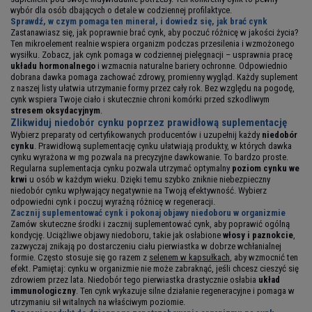
wybór dla osób dbających o detale w codziennej profilaktyce.
Sprawdź, w czym pomaga ten minerał, i dowiedz się, jak brać cynk
Zastanawiasz się, jak poprawnie brać cynk, aby poczuć różnicę w jakości życia?
Ten mikroelement realnie wspiera organizm podczas przesilenia i wzmożonego
wysiłku. Zobacz, jak cynk pomaga w codziennej pielęgnacji – usprawnia pracę
układu hormonalnego
i wzmacnia naturalne bariery ochronne. Odpowiednio
dobrana dawka pomaga zachować zdrowy, promienny wygląd. Każdy suplement
z naszej listy ułatwia utrzymanie formy przez cały rok. Bez względu na pogodę,
cynk wspiera Twoje ciało i skutecznie chroni komórki przed szkodliwym
stresem oksydacyjnym
.
Zlikwiduj niedobór cynku poprzez prawidłową suplementację
Wybierz preparaty od certyfikowanych producentów i uzupełnij każdy
niedobór
cynku
. Prawidłową suplementację cynku ułatwiają produkty, w których dawka
cynku wyrażona w mg pozwala na precyzyjne dawkowanie. To bardzo proste.
Regularna suplementacja cynku pozwala utrzymać optymalny
poziom cynku we
krwi
u osób w każdym wieku. Dzięki temu szybko zniknie niebezpieczny
niedobór cynku wpływający negatywnie na Twoją efektywność. Wybierz
odpowiedni cynk i poczuj wyraźną różnicę w regeneracji.
Zacznij suplementować cynk i pokonaj objawy niedoboru w organizmie
Zamów skuteczne środki i zacznij suplementować cynk, aby poprawić ogólną
kondycję. Uciążliwe objawy niedoboru, takie jak osłabione
włosy i paznokcie
,
zazwyczaj znikają po dostarczeniu ciału pierwiastka w dobrze wchłanialnej
formie. Często stosuje się go razem z
selenem w kapsułkach
, aby wzmocnić ten
efekt. Pamiętaj: cynku w organizmie nie może zabraknąć, jeśli chcesz cieszyć się
zdrowiem przez lata. Niedobór tego pierwiastka drastycznie osłabia
układ
immunologiczny
. Ten cynk wykazuje silne działanie regeneracyjne i pomaga w
utrzymaniu sił witalnych na właściwym poziomie.