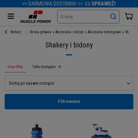
>> DARMOWA DOSTAWA! <<
SPRAWDŹ!
Szukaj
Wstecz
Strona główna
Akcesoria i odzież
Akcesoria treningowe
Shakery 
Shakery i bidony
Usuń filtry
Usuń filtr
Tylko Dostępne
Sortuj po nazwie rosnąco
Filtrowanie