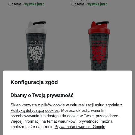
Kup teraz -
wysyłka jutro
Kup teraz -
wysyłka jutro
MUTANT - Born Hardcore
MUTANT - Shaker Cup
Konfiguracja zgód
Shaker Cup - 700ml
Mutant Born Hardcore -
700ml
20,92 zł
20,92 zł
Dbamy o Twoją prywatność
Kup teraz -
wysyłka jutro
Kup teraz -
wysyłka jutro
Sklep korzysta z plików cookie w celu realizacji usług zgodnie z
Polityką dotyczącą cookies
. Możesz określić warunki
przechowywania lub dostępu do cookie w Twojej przeglądarce.
Więcej informacji na temat warunków i prywatności można
znaleźć także na stronie
Prywatność i warunki Google
.