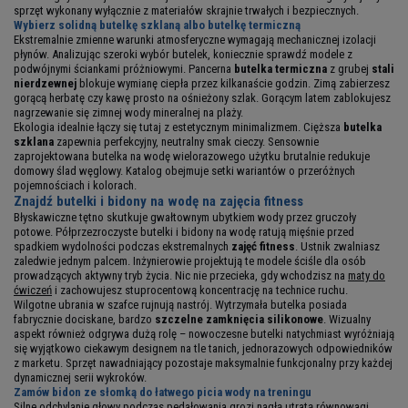
sprzęt wykonany wyłącznie z materiałów skrajnie trwałych i bezpiecznych.
Wybierz solidną butelkę szklaną albo butelkę termiczną
Ekstremalnie zmienne warunki atmosferyczne wymagają mechanicznej izolacji
płynów. Analizując szeroki wybór butelek, koniecznie sprawdź modele z
podwójnymi ściankami próżniowymi. Pancerna
butelka termiczna
z grubej
stali
nierdzewnej
blokuje wymianę ciepła przez kilkanaście godzin. Zimą zabierzesz
gorącą herbatę czy kawę prosto na ośnieżony szlak. Gorącym latem zablokujesz
nagrzewanie się zimnej wody mineralnej na plaży.
Ekologia idealnie łączy się tutaj z estetycznym minimalizmem. Cięższa
butelka
szklana
zapewnia perfekcyjny, neutralny smak cieczy. Sensownie
zaprojektowana butelka na wodę wielorazowego użytku brutalnie redukuje
domowy ślad węglowy. Katalog obejmuje setki wariantów o przeróżnych
pojemnościach i kolorach.
Znajdź butelki i bidony na wodę na zajęcia fitness
Błyskawiczne tętno skutkuje gwałtownym ubytkiem wody przez gruczoły
potowe. Półprzezroczyste butelki i bidony na wodę ratują mięśnie przed
spadkiem wydolności podczas ekstremalnych
zajęć fitness
. Ustnik zwalniasz
zaledwie jednym palcem. Inżynierowie projektują te modele ściśle dla osób
prowadzących aktywny tryb życia. Nic nie przecieka, gdy wchodzisz na
maty do
ćwiczeń
i zachowujesz stuprocentową koncentrację na technice ruchu.
Wilgotne ubrania w szafce rujnują nastrój. Wytrzymała butelka posiada
fabrycznie dociskane, bardzo
szczelne zamknięcia silikonowe
. Wizualny
aspekt również odgrywa dużą rolę – nowoczesne butelki natychmiast wyróżniają
się wyjątkowo ciekawym designem na tle tanich, jednorazowych odpowiedników
z marketu. Sprzęt nawadniający pozostaje maksymalnie funkcjonalny przy każdej
dynamicznej serii wykroków.
Zamów bidon ze słomką do łatwego picia wody na treningu
Silne odchylanie głowy podczas pedałowania grozi nagłą utratą równowagi.