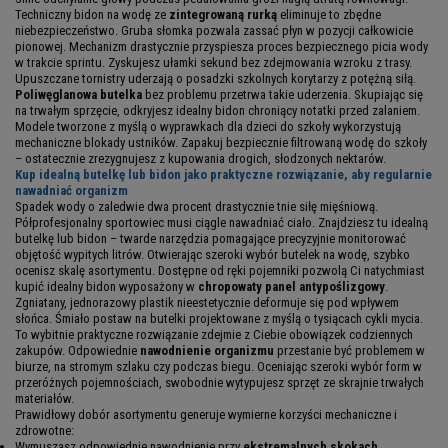
Techniczny bidon na wodę ze
zintegrowaną rurką
eliminuje to zbędne
niebezpieczeństwo. Gruba słomka pozwala zassać płyn w pozycji całkowicie
pionowej. Mechanizm drastycznie przyspiesza proces bezpiecznego picia wody
w trakcie sprintu. Zyskujesz ułamki sekund bez zdejmowania wzroku z trasy.
Upuszczane tornistry uderzają o posadzki szkolnych korytarzy z potężną siłą.
Poliwęglanowa butelka
bez problemu przetrwa takie uderzenia. Skupiając się
na trwałym sprzęcie, odkryjesz idealny bidon chroniący notatki przed zalaniem.
Modele tworzone z myślą o wyprawkach dla dzieci do szkoły wykorzystują
mechaniczne blokady ustników. Zapakuj bezpiecznie filtrowaną wodę do szkoły
– ostatecznie zrezygnujesz z kupowania drogich, słodzonych nektarów.
Kup idealną butelkę lub bidon jako praktyczne rozwiązanie, aby regularnie
nawadniać organizm
Spadek wody o zaledwie dwa procent drastycznie tnie siłę mięśniową.
Półprofesjonalny sportowiec musi ciągle nawadniać ciało. Znajdziesz tu idealną
butelkę lub bidon – twarde narzędzia pomagające precyzyjnie monitorować
objętość wypitych litrów. Otwierając szeroki wybór butelek na wodę, szybko
ocenisz skalę asortymentu. Dostępne od ręki pojemniki pozwolą Ci natychmiast
kupić idealny bidon wyposażony w
chropowaty panel antypoślizgowy
.
Zgniatany, jednorazowy plastik nieestetycznie deformuje się pod wpływem
słońca. Śmiało postaw na butelki projektowane z myślą o tysiącach cykli mycia.
To wybitnie praktyczne rozwiązanie zdejmie z Ciebie obowiązek codziennych
zakupów. Odpowiednie
nawodnienie organizmu
przestanie być problemem w
biurze, na stromym szlaku czy podczas biegu. Oceniając szeroki wybór form w
przeróżnych pojemnościach, swobodnie wytypujesz sprzęt ze skrajnie trwałych
materiałów.
Prawidłowy dobór asortymentu generuje wymierne korzyści mechaniczne i
zdrowotne:
Wymuszasz odpowiednie nawodnienie przy
ekstremalnych skokach