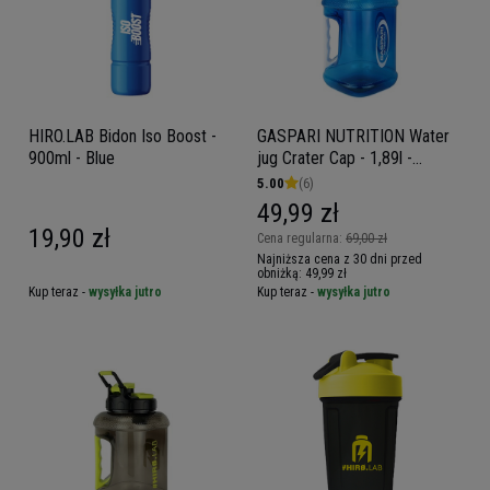
HIRO.LAB Bidon Iso Boost -
GASPARI NUTRITION Water
900ml - Blue
jug Crater Cap - 1,89l -
Kanister, bidon, butelka na
5.00
(6)
wodę
49,99 zł
19,90 zł
Cena regularna:
69,00 zł
Najniższa cena z 30 dni przed
obniżką:
49,99 zł
Kup teraz -
wysyłka jutro
Kup teraz -
wysyłka jutro