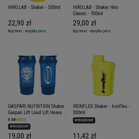
HIRO.LAB - Shaker - 500ml
HIRO.LAB - Shaker Hiro
Classic - 700ml
22,90 zł
29,00 zł
Kup teraz -
wysyłka jutro
Kup teraz -
wysyłka jutro
GASPARI NUTRITION Shaker
IRONFLEX Shaker - IronFlex -
Gaspari Lift Loud Lift Heavy -
300ml
500ml
5.00
(12)
WYRÓŻNIONY
WYRÓŻNIONY
19,00 zł
11,42 zł