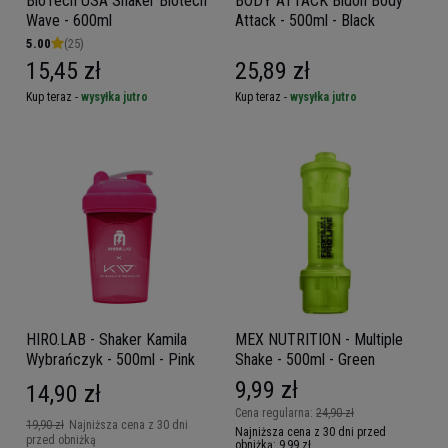
BioTech USA Shaker Biotech
BODY ATTACK Bidon Body
Wave - 600ml
Attack - 500ml - Black
5.00
(25)
15,45 zł
25,89 zł
Kup teraz -
wysyłka jutro
Kup teraz -
wysyłka jutro
HIRO.LAB - Shaker Kamila
MEX NUTRITION - Multiple
Wybrańczyk - 500ml - Pink
Shake - 500ml - Green
9,99 zł
14,90 zł
Cena regularna:
24,90 zł
19,90 zł
Najniższa cena z 30 dni
Najniższa cena z 30 dni przed
przed obniżką
obniżką:
9,99 zł