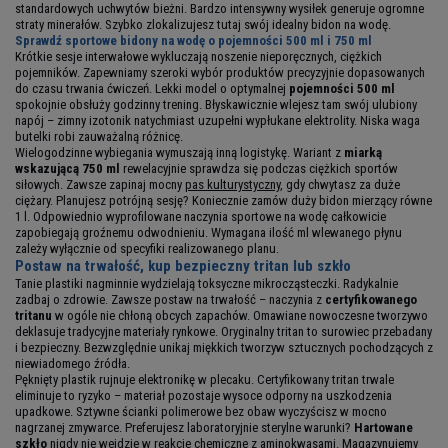
standardowych uchwytów bieżni. Bardzo intensywny wysiłek generuje ogromne
straty minerałów. Szybko zlokalizujesz tutaj swój idealny bidon na wodę.
Sprawdź sportowe bidony na wodę o pojemności 500 ml i 750 ml
Krótkie sesje interwałowe wykluczają noszenie nieporęcznych, ciężkich
pojemników. Zapewniamy szeroki wybór produktów precyzyjnie dopasowanych
do czasu trwania ćwiczeń. Lekki model o optymalnej
pojemności 500 ml
spokojnie obsłuży godzinny trening. Błyskawicznie wlejesz tam swój ulubiony
napój – zimny izotonik natychmiast uzupełni wypłukane elektrolity. Niska waga
butelki robi zauważalną różnicę.
Wielogodzinne wybiegania wymuszają inną logistykę. Wariant z
miarką
wskazującą 750 ml
rewelacyjnie sprawdza się podczas ciężkich sportów
siłowych. Zawsze zapinaj mocny
pas kulturystyczny
, gdy chwytasz za duże
ciężary. Planujesz potrójną sesję? Koniecznie zamów duży bidon mierzący równe
1 l. Odpowiednio wyprofilowane naczynia sportowe na wodę całkowicie
zapobiegają groźnemu odwodnieniu. Wymagana ilość ml wlewanego płynu
zależy wyłącznie od specyfiki realizowanego planu.
Postaw na trwałość, kup bezpieczny tritan lub szkło
Tanie plastiki nagminnie wydzielają toksyczne mikrocząsteczki. Radykalnie
zadbaj o zdrowie. Zawsze postaw na trwałość – naczynia z
certyfikowanego
tritanu
w ogóle nie chłoną obcych zapachów. Omawiane nowoczesne tworzywo
deklasuje tradycyjne materiały rynkowe. Oryginalny tritan to surowiec przebadany
i bezpieczny. Bezwzględnie unikaj miękkich tworzyw sztucznych pochodzących z
niewiadomego źródła.
Pęknięty plastik rujnuje elektronikę w plecaku. Certyfikowany tritan trwale
eliminuje to ryzyko – materiał pozostaje wysoce odporny na uszkodzenia
upadkowe. Sztywne ścianki polimerowe bez obaw wyczyścisz w mocno
nagrzanej zmywarce. Preferujesz laboratoryjnie sterylne warunki?
Hartowane
szkło
nigdy nie wejdzie w reakcje chemiczne z aminokwasami. Magazynujemy