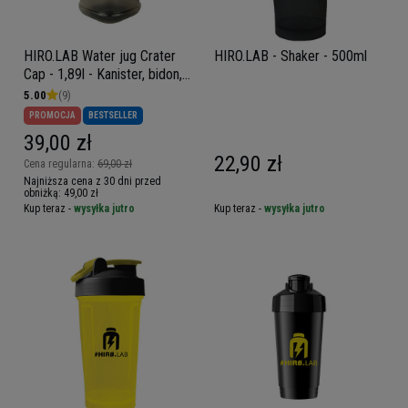
HIRO.LAB Water jug Crater
HIRO.LAB - Shaker - 500ml
Cap - 1,89l - Kanister, bidon,
butelka na wodę
5.00
(9)
PROMOCJA
BESTSELLER
39,00 zł
22,90 zł
Cena regularna:
69,00 zł
Najniższa cena z 30 dni przed
obniżką:
49,00 zł
Kup teraz -
wysyłka jutro
Kup teraz -
wysyłka jutro