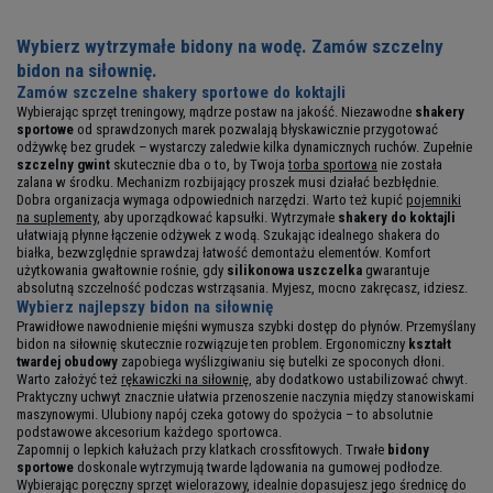
Wybierz wytrzymałe
bidony na wodę
. Zamów szczelny
bidon na siłownię.
Zamów szczelne shakery sportowe do koktajli
Wybierając sprzęt treningowy, mądrze postaw na jakość. Niezawodne
shakery
sportowe
od sprawdzonych marek pozwalają błyskawicznie przygotować
odżywkę bez grudek – wystarczy zaledwie kilka dynamicznych ruchów. Zupełnie
szczelny gwint
skutecznie dba o to, by Twoja
torba sportowa
nie została
zalana w środku. Mechanizm rozbijający proszek musi działać bezbłędnie.
Dobra organizacja wymaga odpowiednich narzędzi. Warto też kupić
pojemniki
na suplementy
, aby uporządkować kapsułki. Wytrzymałe
shakery do koktajli
ułatwiają płynne łączenie odżywek z wodą. Szukając idealnego shakera do
białka, bezwzględnie sprawdzaj łatwość demontażu elementów. Komfort
użytkowania gwałtownie rośnie, gdy
silikonowa uszczelka
gwarantuje
absolutną szczelność podczas wstrząsania. Myjesz, mocno zakręcasz, idziesz.
Wybierz najlepszy
bidon na siłownię
Prawidłowe nawodnienie mięśni wymusza szybki dostęp do płynów. Przemyślany
bidon na siłownię skutecznie rozwiązuje ten problem. Ergonomiczny
kształt
twardej obudowy
zapobiega wyślizgiwaniu się butelki ze spoconych dłoni.
Warto założyć też
rękawiczki na siłownię
, aby dodatkowo ustabilizować chwyt.
Praktyczny uchwyt znacznie ułatwia przenoszenie naczynia między stanowiskami
maszynowymi. Ulubiony napój czeka gotowy do spożycia – to absolutnie
podstawowe akcesorium każdego sportowca.
Zapomnij o lepkich kałużach przy klatkach crossfitowych. Trwałe
bidony
sportowe
doskonale wytrzymują twarde lądowania na gumowej podłodze.
Wybierając poręczny sprzęt wielorazowy, idealnie dopasujesz jego średnicę do