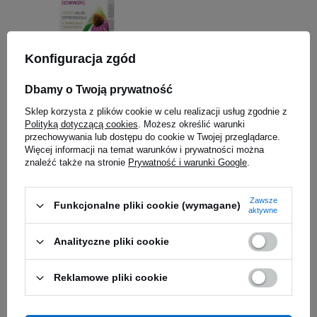
Konfiguracja zgód
MEDICA HERBS - Jeżówka
Dbamy o Twoją prywatność
Purpurowa 420mg
Sklep korzysta z plików cookie w celu realizacji usług zgodnie z
(Echinacea) - 60caps.
18,91 zł
Polityką dotyczącą cookies
. Możesz określić warunki
przechowywania lub dostępu do cookie w Twojej przeglądarce.
Kup do 20:00 -
wysyłka dzisiaj
Więcej informacji na temat warunków i prywatności można
znaleźć także na stronie
Prywatność i warunki Google
.
Zawsze
Funkcjonalne pliki cookie (wymagane)
aktywne
Analityczne pliki cookie
Reklamowe pliki cookie