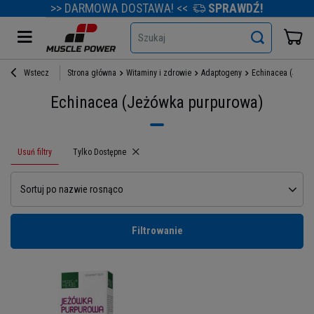
>> DARMOWA DOSTAWA! <<
SPRAWDŹ!
Szukaj
Wstecz
Strona główna
Witaminy i zdrowie
Adaptogeny
Echinacea (Jeżów
Echinacea (Jeżówka purpurowa)
Usuń filtry
Usuń filtr
Tylko Dostępne
Sortuj po nazwie rosnąco
Filtrowanie