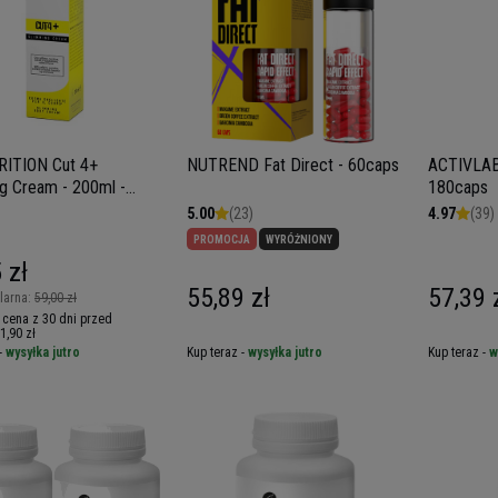
RITION Cut 4+
NUTREND Fat Direct - 60caps
ACTIVLAB
g Cream - 200ml -
180caps
DAŻ - 30-09
5.00
(23)
4.97
(39)
PROMOCJA
WYRÓŻNIONY
 zł
55,89 zł
57,39 
larna:
59,00 zł
 cena z 30 dni przed
1,90 zł
-
wysyłka jutro
Kup teraz -
wysyłka jutro
Kup teraz -
w