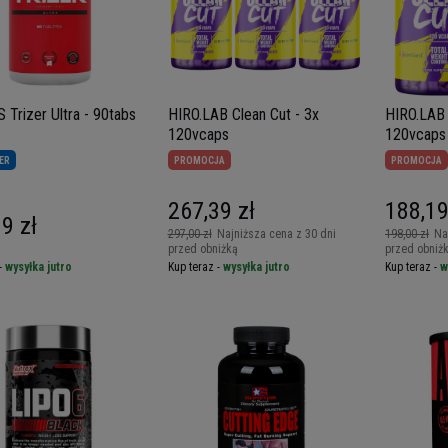
 Trizer Ultra - 90tabs
HIRO.LAB Clean Cut - 3x
HIRO.LAB 
120vcaps
120vcaps
ER
PROMOCJA
PROMOCJA
267,39 zł
188,19
9 zł
297,00 zł
Najniższa cena z 30 dni
198,00 zł
Na
przed obniżką
przed obniż
-
wysyłka jutro
Kup teraz -
wysyłka jutro
Kup teraz -
w