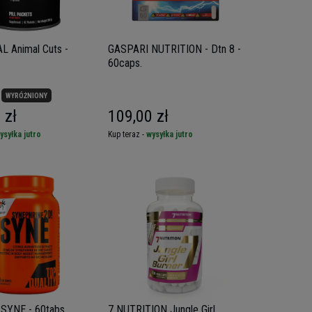
 Animal Cuts -
GASPARI NUTRITION - Dtn 8 -
60caps.
WYRÓŻNIONY
 zł
109,00 zł
ysyłka jutro
Kup teraz -
wysyłka jutro
 SYNE - 60tabs
7 NUTRITION Jungle Girl