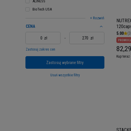
ALINESS
BioTech USA
+ Rozwiń
NUTREX 
120cap
CENA
5.00
(3
zł
-
zł
PROMOC
82,29
Zastosuj zakres cen
Kup teraz 
Zastosuj wybrane filtry
Usuń wszystkie filtry
STACKER