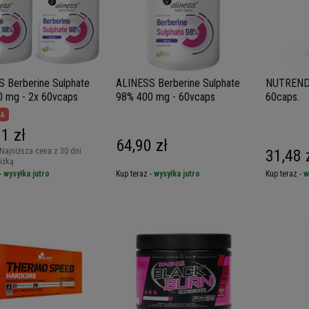
 Berberine Sulphate
ALINESS Berberine Sulphate
NUTREND 
 mg - 2x 60vcaps
98% 400 mg - 60vcaps
60caps.
JA
1 zł
64,90 zł
Najniższa cena z 30 dni
31,48 
iżką
-
wysyłka jutro
Kup teraz -
wysyłka jutro
Kup teraz -
w