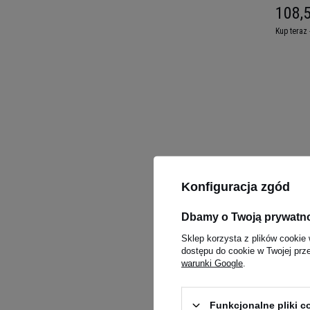
108,5
Kup teraz 
Konfiguracja zgód
BioTech
Dbamy o Twoją prywatn
5.00
(6
Sklep korzysta z plików cookie 
dostępu do cookie w Twojej prz
PROMOC
warunki Google
.
55,89
Kup teraz 
Funkcjonalne pliki 