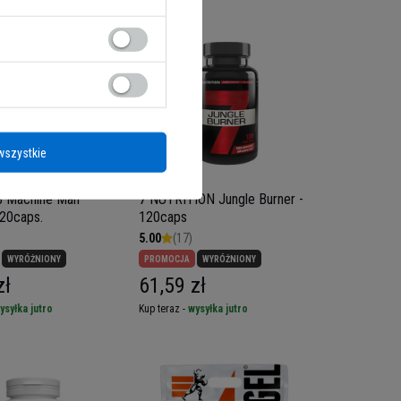
wszystkie
 Machine Man
7 NUTRITION Jungle Burner -
120caps.
120caps
5.00
(17)
WYRÓŻNIONY
PROMOCJA
WYRÓŻNIONY
zł
61,59 zł
ysyłka jutro
Kup teraz -
wysyłka jutro