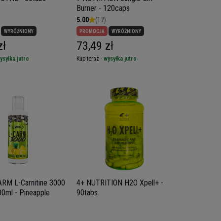
Burner - 120caps
5.00
(17)
WYRÓŻNIONY
PROMOCJA
WYRÓŻNIONY
zł
73,49 zł
ysyłka jutro
Kup teraz -
wysyłka jutro
RM L-Carnitine 3000
4+ NUTRITION H2O Xpell+ -
500ml - Pineapple
90tabs.