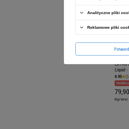
Analityczne pliki coo
Reklamowe pliki coo
Potwier
EXTRIF
Liquid 
4.95
(5
PROMOC
79,90
Kup teraz 