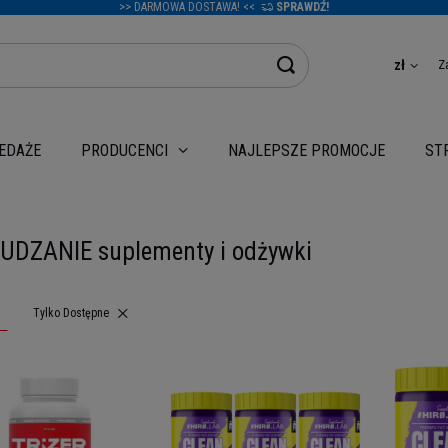
>> DARMOWA DOSTAWA! <<
SPRAWDŹ!
Z
zł
EDAŻE
NAJLEPSZE PROMOCJE
PRODUCENCI
ST
DZANIE suplementy i odżywki
Usuń filtr
Tylko Dostępne