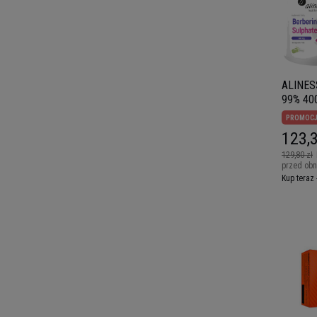
ALINESS
99% 400
PROMOC
123,3
129,80 zł
przed obn
Kup teraz 