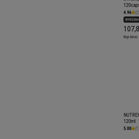
120caps
4.96
(2
WYRÓŻNI
107,8
Kup teraz 
NUTREX 
120ml
5.00
(1