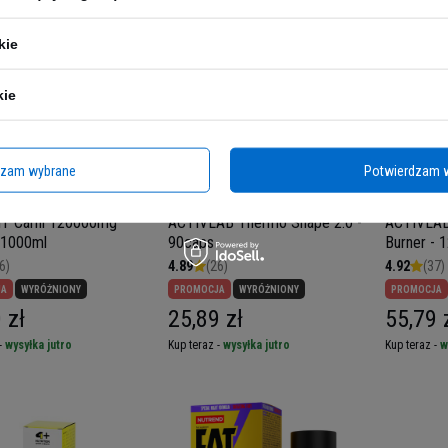
kie
kie
dzam wybrane
Potwierdzam 
IT Carni 120000mg
ACTIVLAB Thermo Shape 2.0 -
ACTIVLAB
- 1000ml
90caps
Burner - 
6)
4.89
(26)
4.92
(37)
JA
WYRÓŻNIONY
PROMOCJA
WYRÓŻNIONY
PROMOCJA
 zł
25,89 zł
55,79 
-
wysyłka jutro
Kup teraz -
wysyłka jutro
Kup teraz -
w