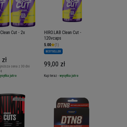
Clean Cut - 2x
HIRO.LAB Clean Cut -
120vcaps
5.00
(1)
BESTSELLER
 zł
99,00 zł
jniższa cena z 30 dni
ką
ysyłka jutro
Kup teraz -
wysyłka jutro