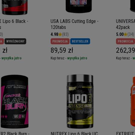
Lipo 6 Black -
USA LABS Cutting Edge -
UNIVERSAL
s
120tabs
42pack
3)
4.98
(83)
5.00
(34)
JA
WYRÓŻNIONY
PROMOCJA
BESTSELLER
PROMOCJA
 zł
89,59 zł
262,39
-
wysyłka jutro
Kup teraz -
wysyłka jutro
Kup teraz -
w
2 Black Burn -
NUTREX Lipo 6 Black UC
EXTRIFIT