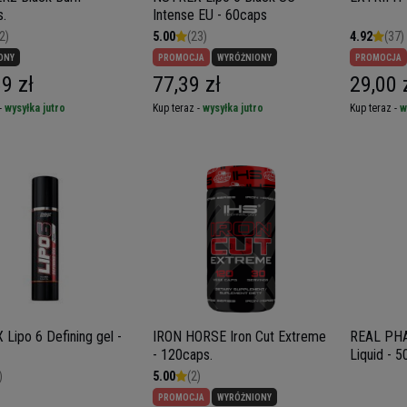
.
Intense EU - 60caps
2)
5.00
(23)
4.92
(37)
ONY
PROMOCJA
WYRÓŻNIONY
PROMOCJA
9 zł
77,39 zł
29,00 
-
wysyłka jutro
Kup teraz -
wysyłka jutro
Kup teraz -
w
Lipo 6 Defining gel -
IRON HORSE Iron Cut Extreme
REAL PHA
- 120caps.
Liquid - 
)
5.00
(2)
PROMOCJA
WYRÓŻNIONY