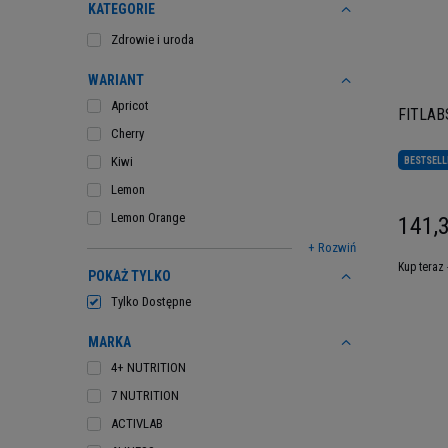
KATEGORIE
Zdrowie i uroda
WARIANT
Apricot
FITLABS
Cherry
Kiwi
BESTSELL
Lemon
Lemon Orange
141,3
+ Rozwiń
Kup teraz 
POKAŻ TYLKO
Tylko Dostępne
MARKA
4+ NUTRITION
7 NUTRITION
ACTIVLAB