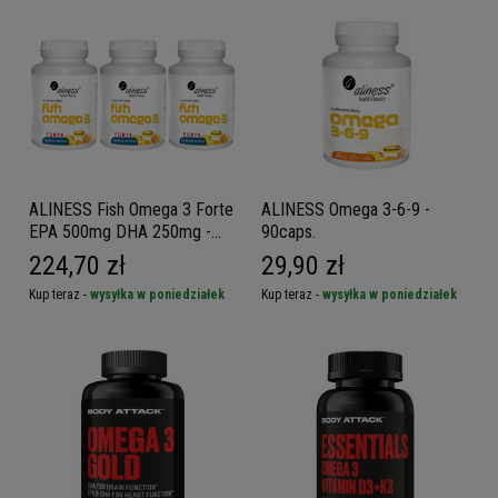
ALINESS Fish Omega 3 Forte
ALINESS Omega 3-6-9 -
EPA 500mg DHA 250mg -
90caps.
90caps. x3
224,70 zł
29,90 zł
Kup teraz -
wysyłka w poniedziałek
Kup teraz -
wysyłka w poniedziałek