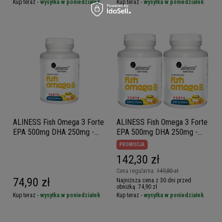
Kup teraz -
wysyłka w poniedziałek
Kup teraz -
wysyłka w poniedziałek
ALINESS Fish Omega 3 Forte
ALINESS Fish Omega 3 Forte
EPA 500mg DHA 250mg -
EPA 500mg DHA 250mg -
90caps.
90caps. x2
PROMOCJA
142,30 zł
Cena regularna:
149,80 zł
74,90 zł
Najniższa cena z 30 dni przed
obniżką:
74,90 zł
Kup teraz -
wysyłka w poniedziałek
Kup teraz -
wysyłka w poniedziałek