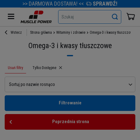
>> DARMOWA DOSTAWA! <<
SPRAWDŹ!
Szukaj
Wstecz
Strona główna
Witaminy i zdrowie
Omega-3 i kwasy tłuszczowe
Omega-3 i kwasy tłuszczowe
Usuń filtry
Usuń filtr
Tylko Dostępne
Sortuj po nazwie rosnąco
Filtrowanie
Poprzednia strona