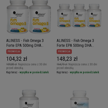
ALINESS - Fish Omega 3
ALINESS - Fish Omega 3
Forte EPA 500mg DHA
Forte EPA 500mg DHA
250mg - 2x 60caps.
250mg - 3x 60caps.
PROMOCJA
PROMOCJA
104,32 zł
148,23 zł
109,80 zł
Najniższa cena z 30 dni
164,70 zł
Najniższa cena z 30 dni
przed obniżką
przed obniżką
Kup teraz -
wysyłka w poniedziałek
Kup teraz -
wysyłka w poniedziałek