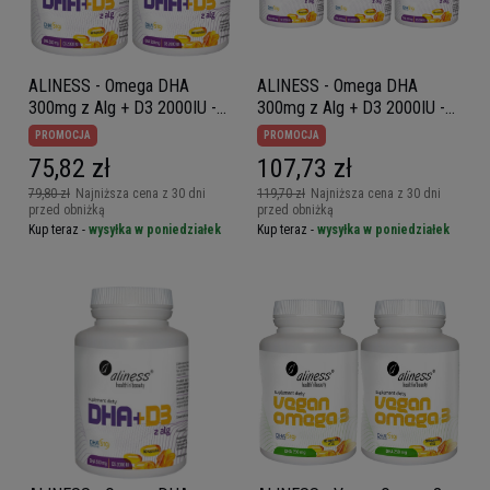
ALINESS - Omega DHA
ALINESS - Omega DHA
300mg z Alg + D3 2000IU -
300mg z Alg + D3 2000IU -
2x 60caps.
3x 60caps.
PROMOCJA
PROMOCJA
75,82 zł
107,73 zł
79,80 zł
Najniższa cena z 30 dni
119,70 zł
Najniższa cena z 30 dni
przed obniżką
przed obniżką
Kup teraz -
wysyłka w poniedziałek
Kup teraz -
wysyłka w poniedziałek