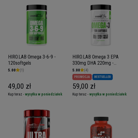
HIRO.LAB Omega 3-6-9 -
HIRO.LAB Omega 3 EPA
120softgels
330mg DHA 220mg -
120softgels
5.00
(1)
5.00
(4)
PROMOCJA
BESTSELLER
49,00 zł
59,00 zł
Kup teraz -
wysyłka w poniedziałek
Kup teraz -
wysyłka w poniedziałek