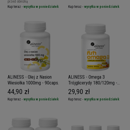
przed obniżką
Kup teraz -
wysyłka w poniedziałek
Kup teraz -
wysyłka w poniedziałek
ALINESS - Olej z Nasion
ALINESS - Omega 3
Wiesiołka 1000mg - 90caps.
Trójglicerydy 180/120mg -
60caps.
44,90 zł
29,90 zł
Kup teraz -
wysyłka w poniedziałek
Kup teraz -
wysyłka w poniedziałek