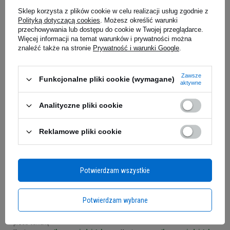
134,73 zł
Sklep korzysta z plików cookie w celu realizacji usług zgodnie z
49,90 zł
Cena regularna:
149,70 zł
Polityką dotyczącą cookies
. Możesz określić warunki
Najniższa cena z 30 dni przed
przechowywania lub dostępu do cookie w Twojej przeglądarce.
obniżką:
143,70 zł
Więcej informacji na temat warunków i prywatności można
Kup teraz -
wysyłka w poniedziałek
Kup teraz -
wysyłka w poniedziałek
znaleźć także na stronie
Prywatność i warunki Google
.
Zawsze
Funkcjonalne pliki cookie (wymagane)
aktywne
Analityczne pliki cookie
Reklamowe pliki cookie
ALINESS - Vegan Omega 3
ALINESS - Vegan Omega 3
Potwierdzam wszystkie
Forte - DHA 250 500mg - 2x
Forte - DHA 250 500mg -
60caps.
60caps.
PROMOCJA
Potwierdzam wybrane
151,80 zł
79,90 zł
159,80 zł
Najniższa cena z 30 dni
przed obniżką