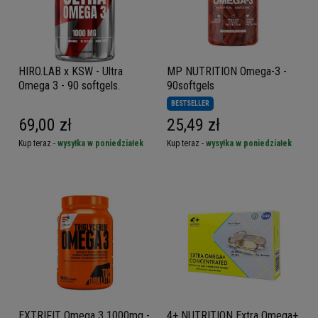
HIRO.LAB x KSW - Ultra
MP NUTRITION Omega-3 -
Omega 3 - 90 softgels.
90softgels
BESTSELLER
69,00 zł
25,49 zł
Kup teraz -
wysyłka w poniedziałek
Kup teraz -
wysyłka w poniedziałek
EXTRIFIT Omega 3 1000mg -
4+ NUTRITION Extra Omega+