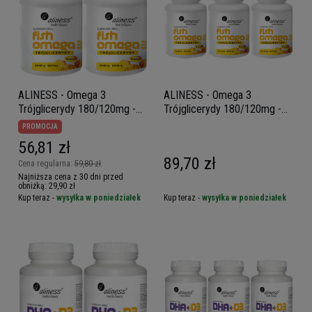
ALINESS - Omega 3
ALINESS - Omega 3
Trójglicerydy 180/120mg -
Trójglicerydy 180/120mg -
60caps. x2
60caps. x3
PROMOCJA
56,81 zł
89,70 zł
Cena regularna:
59,80 zł
Najniższa cena z 30 dni przed
obniżką:
29,90 zł
Kup teraz -
wysyłka w poniedziałek
Kup teraz -
wysyłka w poniedziałek