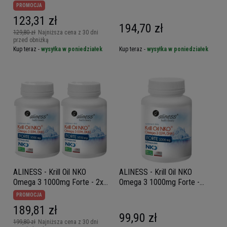
PROMOCJA
123,31 zł
194,70 zł
129,80 zł
Najniższa cena z 30 dni
przed obniżką
Kup teraz -
wysyłka w poniedziałek
Kup teraz -
wysyłka w poniedziałek
ALINESS - Krill Oil NKO
ALINESS - Krill Oil NKO
Omega 3 1000mg Forte - 2x
Omega 3 1000mg Forte -
60caps.
60caps.
PROMOCJA
189,81 zł
99,90 zł
199,80 zł
Najniższa cena z 30 dni