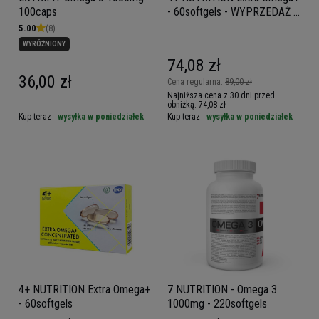
100caps
- 60softgels - WYPRZEDAŻ -
30-09
5.00
(8)
WYRÓŻNIONY
74,08 zł
36,00 zł
Cena regularna:
89,00 zł
Najniższa cena z 30 dni przed
obniżką:
74,08 zł
Kup teraz -
wysyłka w poniedziałek
Kup teraz -
wysyłka w poniedziałek
4+ NUTRITION Extra Omega+
7 NUTRITION - Omega 3
- 60softgels
1000mg - 220softgels