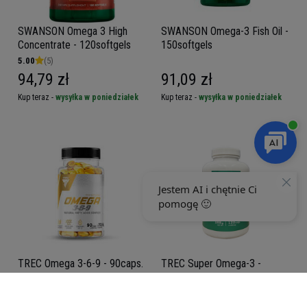
SWANSON Omega 3 High
SWANSON Omega-3 Fish Oil -
Concentrate - 120softgels
150softgels
5.00
(5)
94,79 zł
91,09 zł
Kup teraz -
wysyłka w poniedziałek
Kup teraz -
wysyłka w poniedziałek
TREC Omega 3-6-9 - 90caps.
TREC Super Omega-3 -
120caps
5.00
(3)
32,29 zł
43,49 zł