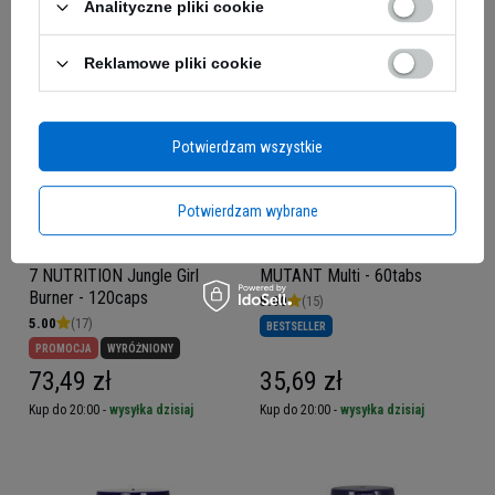
Analityczne pliki cookie
Reklamowe pliki cookie
Potwierdzam wszystkie
Potwierdzam wybrane
7 NUTRITION Jungle Girl
MUTANT Multi - 60tabs
Burner - 120caps
5.00
(15)
5.00
(17)
BESTSELLER
PROMOCJA
WYRÓŻNIONY
73,49 zł
35,69 zł
Kup do 20:00 -
wysyłka dzisiaj
Kup do 20:00 -
wysyłka dzisiaj