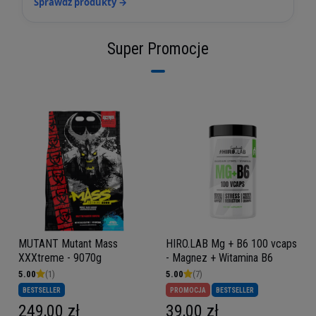
Sprawdź produkty →
Super Promocje
MUTANT Mutant Mass
HIRO.LAB Mg + B6 100 vcaps
XXXtreme - 9070g
- Magnez + Witamina B6
5.00
(1)
5.00
(7)
BESTSELLER
PROMOCJA
BESTSELLER
249,00 zł
39,00 zł