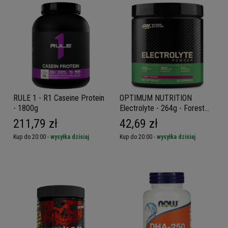
RULE 1 - R1 Caseine Protein
OPTIMUM NUTRITION
- 1800g
Electrolyte - 264g - Forest
Berries
211,79 zł
42,69 zł
Kup do 20:00 -
wysyłka dzisiaj
Kup do 20:00 -
wysyłka dzisiaj