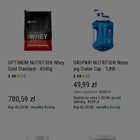
OPTIMUM NUTRITION Whey
GASPARI NUTRITION Water
Gold Standard - 4540g
jug Crater Cap - 1,89l -
Kanister, bidon, butelka na
5.00
(14)
5.00
(6)
wodę
49,99 zł
Cena regularna:
69,00 zł
780,59 zł
Najniższa cena z 30 dni przed
obniżką:
49,99 zł
Kup do 20:00 -
wysyłka dzisiaj
Kup do 20:00 -
wysyłka dzisiaj