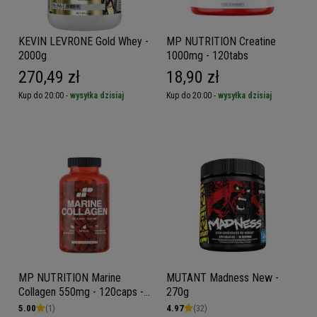
KEVIN LEVRONE Gold Whey -
MP NUTRITION Creatine
2000g
1000mg - 120tabs
270,49 zł
18,90 zł
Kup do 20:00 -
wysyłka dzisiaj
Kup do 20:00 -
wysyłka dzisiaj
MP NUTRITION Marine
MUTANT Madness New -
Collagen 550mg - 120caps -
270g
Kolagen Rybi Naticol
5.00
(1)
4.97
(32)