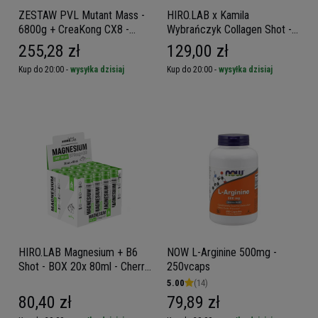
ZESTAW PVL Mutant Mass -
HIRO.LAB x Kamila
6800g + CreaKong CX8 -
Wybrańczyk Collagen Shot -
249g
10x 30ml - Peach
255,28 zł
129,00 zł
Kup do 20:00 -
wysyłka dzisiaj
Kup do 20:00 -
wysyłka dzisiaj
HIRO.LAB Magnesium + B6
NOW L-Arginine 500mg -
Shot - BOX 20x 80ml - Cherry
250vcaps
Apple
5.00
(14)
80,40 zł
79,89 zł