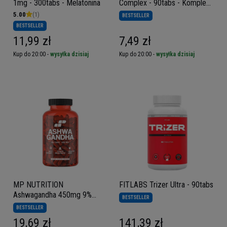
1mg - 300tabs - Melatonina
Complex - 90tabs - Kompleks
Witamin B
5.00
(1)
BESTSELLER
BESTSELLER
11,99 zł
7,49 zł
Kup do 20:00 -
wysyłka dzisiaj
Kup do 20:00 -
wysyłka dzisiaj
MP NUTRITION
FITLABS Trizer Ultra - 90tabs
Ashwagandha 450mg 9%
BESTSELLER
witanolidów - 60 caps
BESTSELLER
19,69 zł
141,39 zł