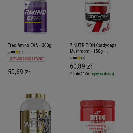
Trec Amino EAA - 300g
7 NUTRITION Cordyceps
Mushroom - 150g -
5.00
(1)
Maczużnik chiński
5.00
(3)
CHWILOWO NIEDOSTĘPNY
60,89 zł
50,69 zł
Kup do 20:00 -
wysyłka dzisiaj