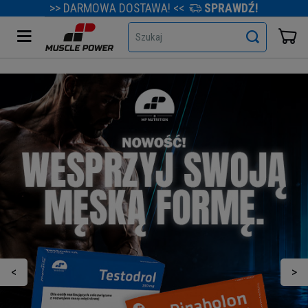
>> DARMOWA DOSTAWA! <<
SPRAWDŹ!
Szukaj
<
>