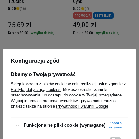
120tabs
Cynk
5.00
(16)
5.00
(7)
PROMOCJA
BESTSELLER
75,69 zł
49,00 zł
Kup do 20:00 -
wysyłka dzisiaj
Kup do 20:00 -
wysyłka dzisiaj
Konfiguracja zgód
Dbamy o Twoją prywatność
Sklep korzysta z plików cookie w celu realizacji usług zgodnie z
Polityką dotyczącą cookies
. Możesz określić warunki
przechowywania lub dostępu do cookie w Twojej przeglądarce.
Więcej informacji na temat warunków i prywatności można
znaleźć także na stronie
Prywatność i warunki Google
.
HIRO.LAB x Kamila
NOW - SAMe S-adenozylo L-
Wybrańczyk Apatil Night -
metionina - 400mg - 30tabs.
Zawsze
30vcaps
Funkcjonalne pliki cookie (wymagane)
69,00 zł
124,09 zł
aktywne
Kup do 20:00 -
wysyłka dzisiaj
Kup do 20:00 -
wysyłka dzisiaj