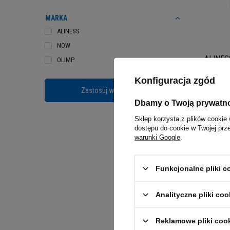
MARKA
ALINESS
NOW
ALINESS
OLIMP
Microfe
Konfiguracja zgód
Zastosuj wybrane filtry
42,90
Dbamy o Twoją prywatn
Kup do 20
Sklep korzysta z plików cookie 
dostępu do cookie w Twojej prz
warunki Google
.
Kup sku
Wybierz
Funkcjonalne pliki 
Blada skór
Odpowiedn
Analityczne pliki coo
zadbać o s
Reklamowe pliki coo