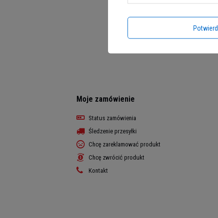
Potwier
Moje zamówienie
Status zamówienia
Śledzenie przesyłki
Chcę zareklamować produkt
Chcę zwrócić produkt
Kontakt