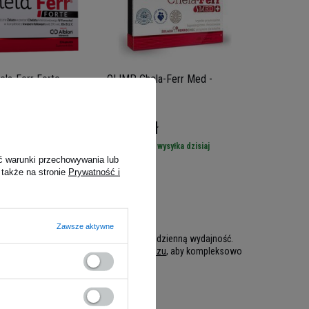
la-Ferr Forte -
OLIMP Chela-Ferr Med -
30caps
5.00
(12)
zł
31,79 zł
 -
wysyłka dzisiaj
Kup do 20:00 -
wysyłka dzisiaj
ć warunki przechowywania lub
 także na stronie
Prywatność i
Zawsze aktywne
niedobór żelaza
, co niszczy nastrój i codzienną wydajność.
zić także sprawdzone
suplementy magnezu
, aby kompleksowo
a. Poczuj różnicę.