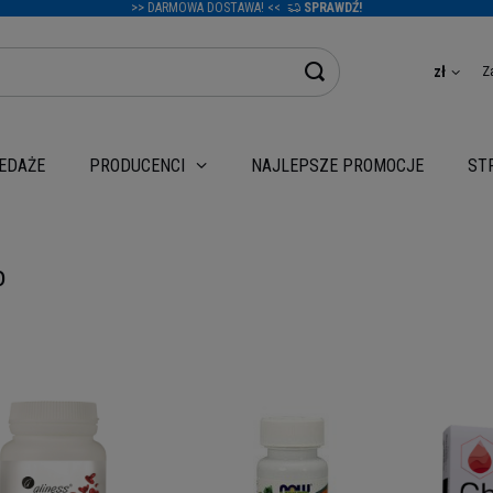
>> DARMOWA DOSTAWA! <<
SPRAWDŹ!
Z
zł
EDAŻE
NAJLEPSZE PROMOCJE
PRODUCENCI
ST
o