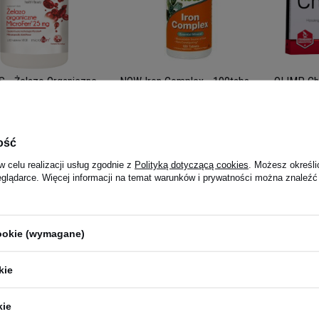
 - Żelazo Organiczne
NOW Iron Complex - 100tabs
OLIMP Che
rr 25mg - 100tabs.
30caps
4.94
(16)
5.00
(14)
 zł
39,39 zł
33,19 
ość
:00 -
wysyłka dzisiaj
Kup do 20:00 -
wysyłka dzisiaj
Kup do 20:00
w celu realizacji usług zgodnie z
Polityką dotyczącą cookies
. Możesz określi
eglądarce. Więcej informacji na temat warunków i prywatności można znaleźć
teczne żelazo. Sprawdź dostępne preparaty z żelazem.
żelazo w tabletkach
i usuń objawy niedoboru żelaza
cookie (wymagane)
a, nagłe spadki energii – to sygnały alarmowe. Organizm sygnalizuje uciążliwy
io dobrane żelazo w tabletkach szybko wyrównuje braki. Warto wtedy sprawd
kie
iły witalne. Odzyskasz formę i wyeliminujesz męczące objawy niedoboru żelaz
Czytaj więcej
kie