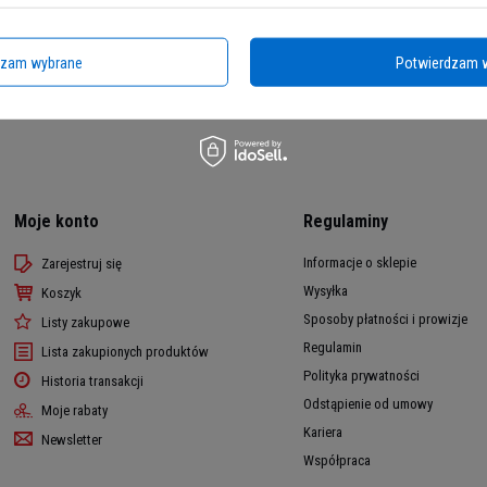
dzam wybrane
Potwierdzam 
Moje konto
Regulaminy
Informacje o sklepie
Zarejestruj się
Wysyłka
Koszyk
Sposoby płatności i prowizje
Listy zakupowe
Regulamin
Lista zakupionych produktów
Polityka prywatności
Historia transakcji
Odstąpienie od umowy
Moje rabaty
Kariera
Newsletter
Współpraca