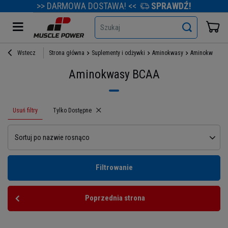
>> DARMOWA DOSTAWA! <<
SPRAWDŹ!
Szukaj
Wstecz
Strona główna
Suplementy i odżywki
Aminokwasy
Aminokwasy B
Aminokwasy BCAA
Usuń filtry
Usuń filtr
Tylko Dostępne
Sortuj po nazwie rosnąco
Filtrowanie
Poprzednia strona