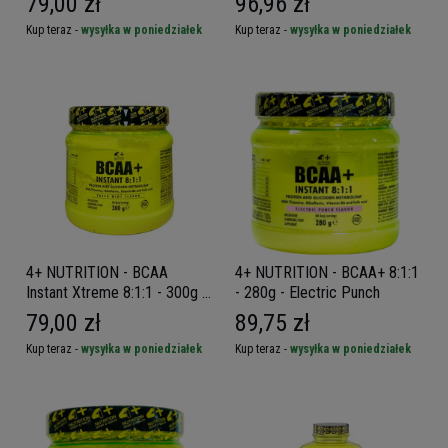
79,00 zł
96,96 zł
Kup teraz -
wysyłka w poniedziałek
Kup teraz -
wysyłka w poniedziałek
4+ NUTRITION - BCAA
4+ NUTRITION - BCAA+ 8:1:1
Instant Xtreme 8:1:1 - 300g -
- 280g - Electric Punch
Fresh Mint
79,00 zł
89,75 zł
Kup teraz -
wysyłka w poniedziałek
Kup teraz -
wysyłka w poniedziałek