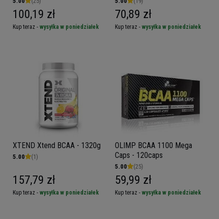
5.00
(25)
5.00
(19)
100,19 zł
70,89 zł
Kup teraz -
wysyłka w poniedziałek
Kup teraz -
wysyłka w poniedziałek
XTEND Xtend BCAA - 1320g
OLIMP BCAA 1100 Mega
Caps - 120caps
5.00
(1)
5.00
(25)
157,79 zł
59,99 zł
Kup teraz -
wysyłka w poniedziałek
Kup teraz -
wysyłka w poniedziałek