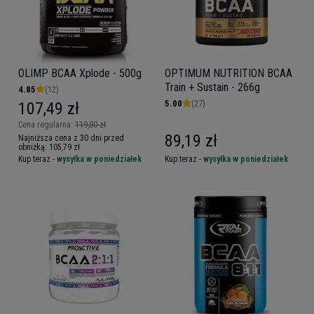
OLIMP BCAA Xplode - 500g
OPTIMUM NUTRITION BCAA
Train + Sustain - 266g
4.85
(12)
5.00
(27)
107,49 zł
Cena regularna:
119,00 zł
89,19 zł
Najniższa cena z 30 dni przed
obniżką:
105,79 zł
Kup teraz -
wysyłka w poniedziałek
Kup teraz -
wysyłka w poniedziałek