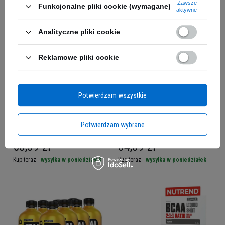
Zawsze
Funkcjonalne pliki cookie (wymagane)
aktywne
Analityczne pliki cookie
Reklamowe pliki cookie
Potwierdzam wszystkie
Mutant GEAAR - 400g
NUTREND - BCAA Powder
Potwierdzam wybrane
4:1:1 - 500g - Orange
68,39 zł
84,89 zł
Kup teraz -
wysyłka w poniedziałek
Kup teraz -
wysyłka w poniedziałek