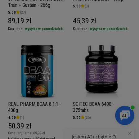
Train + Sustain - 266g
5.00
(3)
5.00
(27)
89,19 zł
45,39 zł
Kup teraz -
wysyłka w poniedziałek
Kup teraz -
wysyłka w poniedziałek
REAL PHARM BCAA 8:1:1 -
SCITEC BCAA 6400 -
400g
375tabs
4.00
(1)
5.00
(25)
50,39 zł
Cena regularna:
89,00 zł
Najniższa cena z 30 dni przed