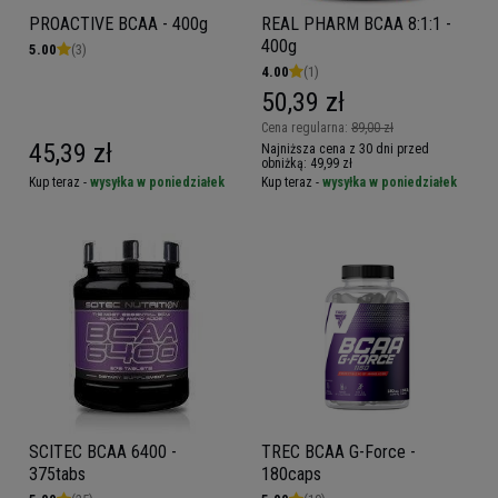
PROACTIVE BCAA - 400g
REAL PHARM BCAA 8:1:1 -
400g
5.00
(3)
4.00
(1)
50,39 zł
Cena regularna:
89,00 zł
45,39 zł
Najniższa cena z 30 dni przed
obniżką:
49,99 zł
Kup teraz -
wysyłka w poniedziałek
Kup teraz -
wysyłka w poniedziałek
SCITEC BCAA 6400 -
TREC BCAA G-Force -
375tabs
180caps