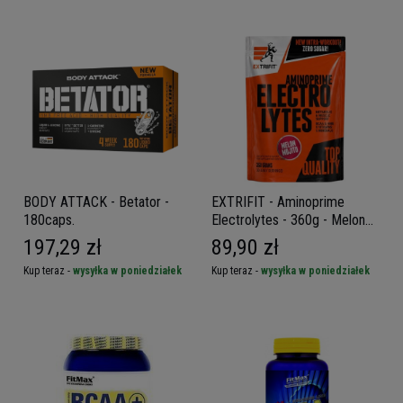
BODY ATTACK - Betator -
EXTRIFIT - Aminoprime
180caps.
Electrolytes - 360g - Melon
Mojito
197,29 zł
89,90 zł
Kup teraz -
wysyłka w poniedziałek
Kup teraz -
wysyłka w poniedziałek