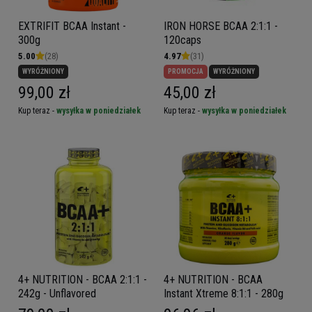
EXTRIFIT BCAA Instant -
IRON HORSE BCAA 2:1:1 -
300g
120caps
5.00
(28)
4.97
(31)
WYRÓŻNIONY
PROMOCJA
WYRÓŻNIONY
99,00 zł
45,00 zł
Kup teraz -
wysyłka w poniedziałek
Kup teraz -
wysyłka w poniedziałek
4+ NUTRITION - BCAA 2:1:1 -
4+ NUTRITION - BCAA
242g - Unflavored
Instant Xtreme 8:1:1 - 280g