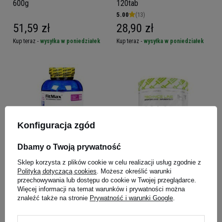
600g
120tab
5.00
(13)
51,59 zł
28,90 zł
Kup teraz -
wysyłka w poniedziałek
Kup teraz -
wysyłka w poniedziałek
Konfiguracja zgód
Dbamy o Twoją prywatność
FITMAX BCAA Pro 4200 -
IRON HORSE BCAA PLUS -
Sklep korzysta z plików cookie w celu realizacji usług zgodnie z
240tab
400g
Polityką dotyczącą cookies
. Możesz określić warunki
przechowywania lub dostępu do cookie w Twojej przeglądarce.
4.91
(75)
Więcej informacji na temat warunków i prywatności można
PROMOCJA
WYRÓŻNIONY
znaleźć także na stronie
Prywatność i warunki Google
.
39,69 zł
59,00 zł
Kup teraz -
wysyłka w poniedziałek
Kup teraz -
wysyłka w poniedziałek