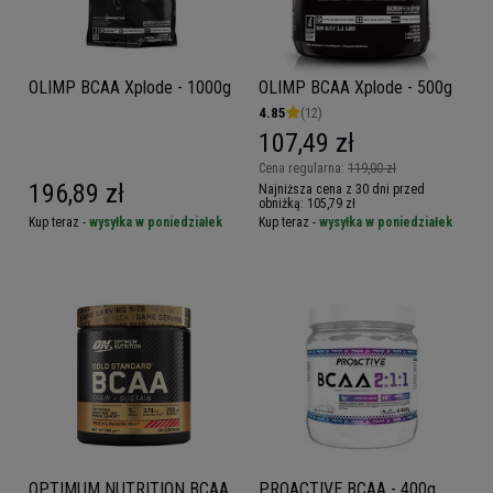
OLIMP BCAA Xplode - 1000g
OLIMP BCAA Xplode - 500g
4.85
(12)
107,49 zł
Cena regularna:
119,00 zł
196,89 zł
Najniższa cena z 30 dni przed
obniżką:
105,79 zł
Kup teraz -
wysyłka w poniedziałek
Kup teraz -
wysyłka w poniedziałek
OPTIMUM NUTRITION BCAA
PROACTIVE BCAA - 400g