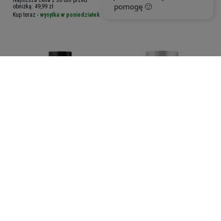
100,19 zł
obniżką:
49,99 zł
Kup teraz -
wysyłka w poniedziałek
Kup teraz -
wysyłka w poniedziałek
TREC BCAA G-Force -
XTEND Xtend BCAA - 1320g
180caps
5.00
(1)
5.00
(19)
70,89 zł
157,79 zł
Kup teraz -
wysyłka w poniedziałek
Kup teraz -
wysyłka w poniedziałek
1
2
Następna strona