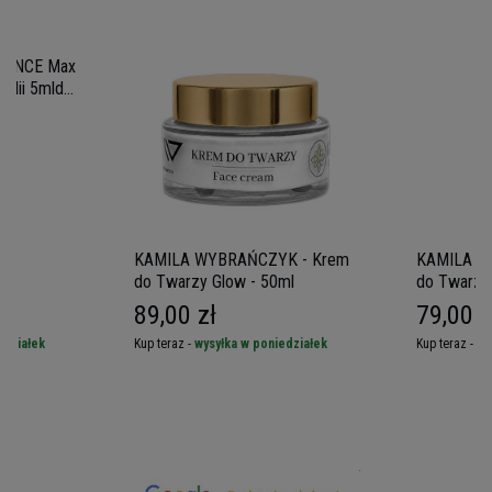
ALANCE Max
dii 5mld -
KAMILA WYBRAŃCZYK - Krem
KAMILA W
do Twarzy Glow - 50ml
do Twarzy
89,00 zł
79,00 z
edziałek
Kup teraz -
wysyłka w poniedziałek
Kup teraz -
wy