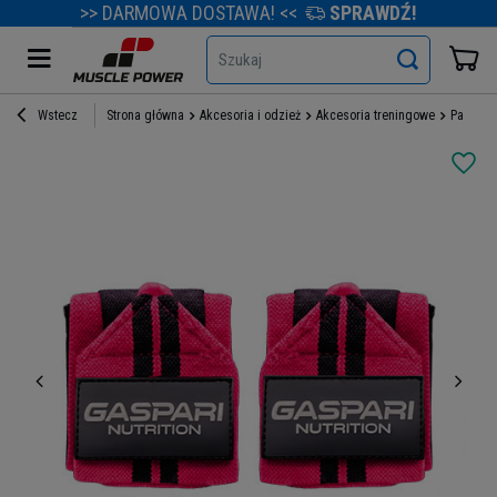
>> DARMOWA DOSTAWA! <<
SPRAWDŹ!
Szukaj
Wstecz
Strona główna
Akcesoria i odzież
Akcesoria treningowe
Paski i 