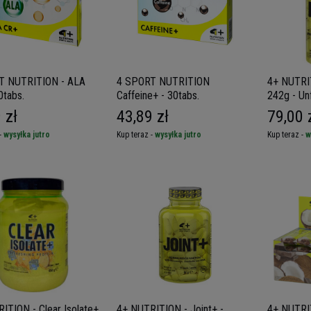
T NUTRITION - ALA
4 SPORT NUTRITION
4+ NUTRIT
0tabs.
Caffeine+ - 30tabs.
242g - Un
 zł
43,89 zł
79,00 
-
wysyłka jutro
Kup teraz -
wysyłka jutro
Kup teraz -
w
ITION - Clear Isolate+
4+ NUTRITION - Joint+ -
4+ NUTRI