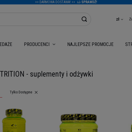
>> DARMOWA DOSTAWA! <<
SPRAWDŹ!
Z
zł
EDAŻE
NAJLEPSZE PROMOCJE
PRODUCENCI
ST
TRITION - suplementy i odżywki
Usuń filtr
Tylko Dostępne