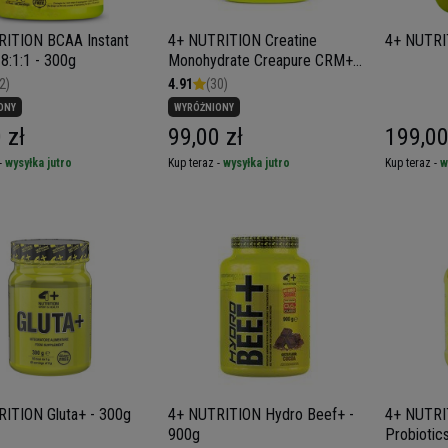
RITION BCAA Instant
4+ NUTRITION Creatine
4+ NUTRI
8:1:1 - 300g
Monohydrate Creapure CRM+ -
400g
2)
4.91
(30)
ONY
WYRÓŻNIONY
 zł
99,00 zł
199,00
-
wysyłka jutro
Kup teraz -
wysyłka jutro
Kup teraz -
w
ITION Gluta+ - 300g
4+ NUTRITION Hydro Beef+ -
4+ NUTR
900g
Probiotic