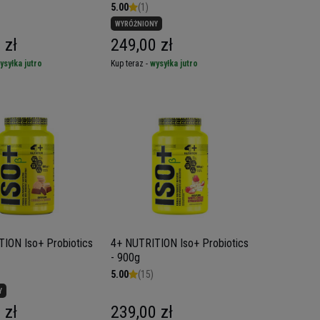
5.00
(1)
WYRÓŻNIONY
 zł
249,00 zł
ysyłka jutro
Kup teraz -
wysyłka jutro
ION Iso+ Probiotics
4+ NUTRITION Iso+ Probiotics
- 900g
5.00
(15)
Y
 zł
239,00 zł