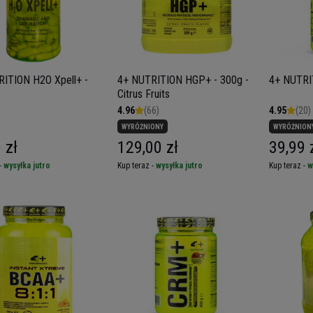
ITION H2O Xpell+ -
4+ NUTRITION HGP+ - 300g -
4+ NUTRI
Citrus Fruits
4.96
(66)
4.95
(20)
WYRÓŻNIONY
WYRÓŻNION
 zł
129,00 zł
39,99 
-
wysyłka jutro
Kup teraz -
wysyłka jutro
Kup teraz -
w