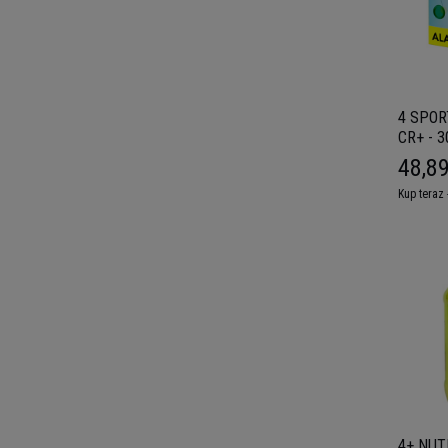
4 SPOR
CR+ - 3
48,89
Kup teraz 
4+ NUTR