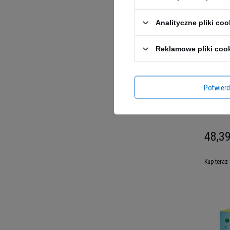
Analityczne pliki coo
Reklamowe pliki coo
Potwier
4+ NUTR
48,39
Kup teraz 