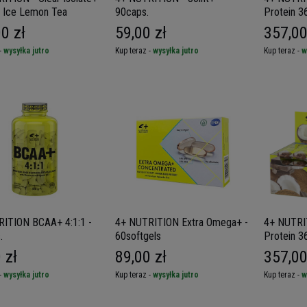
- Ice Lemon Tea
90caps.
Protein 3
50g
0 zł
59,00 zł
357,00
-
wysyłka jutro
Kup teraz -
wysyłka jutro
Kup teraz -
w
ITION BCAA+ 4:1:1 -
4+ NUTRITION Extra Omega+ -
4+ NUTRI
.
60softgels
Protein 3
50g
 zł
89,00 zł
357,00
-
wysyłka jutro
Kup teraz -
wysyłka jutro
Kup teraz -
w