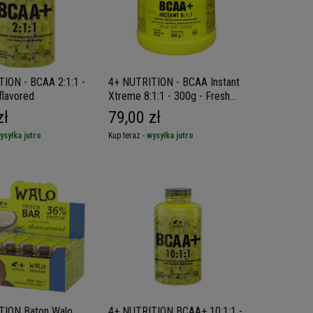
ION - BCAA 2:1:1 -
4+ NUTRITION - BCAA Instant
flavored
Xtreme 8:1:1 - 300g - Fresh
Mint
zł
79,00 zł
ysyłka jutro
Kup teraz -
wysyłka jutro
TION Baton Walo
4+ NUTRITION BCAA+ 10:1:1 -