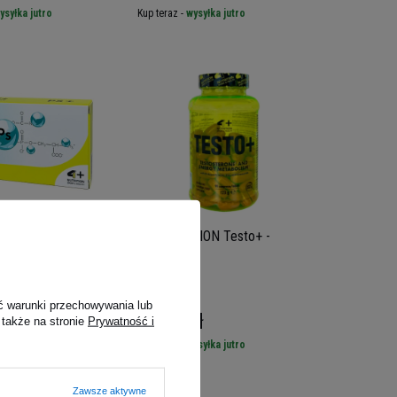
ysyłka jutro
Kup teraz -
wysyłka jutro
TION PS+ - 30caps
4+ NUTRITION Testo+ -
90tabs
ć warunki przechowywania lub
zł
79,00 zł
 także na stronie
Prywatność i
ysyłka jutro
Kup teraz -
wysyłka jutro
Zawsze aktywne