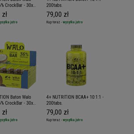
6% CrockBar - 30x
200tabs.
 zł
79,00 zł
ysyłka jutro
Kup teraz -
wysyłka jutro
TION Baton Walo
4+ NUTRITION BCAA+ 10:1:1 -
6% CrockBar - 30x
200tabs.
 zł
79,00 zł
ysyłka jutro
Kup teraz -
wysyłka jutro