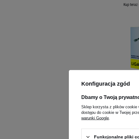
Kup teraz 
4+ NUTR
Konfiguracja zgód
14x10,7
5.00
(4
Dbamy o Twoją prywatn
WYRÓŻNI
Sklep korzysta z plików cookie 
59,00
dostępu do cookie w Twojej prz
warunki Google
.
Kup teraz 
Funkcjonalne pliki 