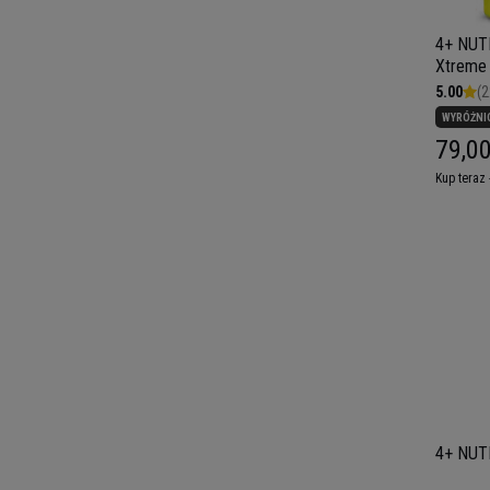
4+ NUT
Xtreme 
5.00
(2
WYRÓŻNI
79,00
Kup teraz 
4+ NUTR