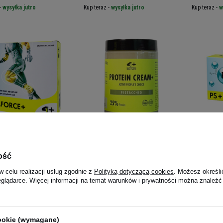
-
wysyłka jutro
Kup teraz -
wysyłka jutro
Kup teraz -
w
ITION Ligaforce+ -
4+ NUTRITION Protein Creamy
4+ NUTRI
- 300g
)
5.00
(16)
ość
ONY
WYRÓŻNIONY
w celu realizacji usług zgodnie z
Polityką dotyczącą cookies
. Możesz określi
 zł
55,00 zł
39,00 
eglądarce. Więcej informacji na temat warunków i prywatności można znaleźć
-
wysyłka jutro
Kup teraz -
wysyłka jutro
Kup teraz -
w
cookie (wymagane)