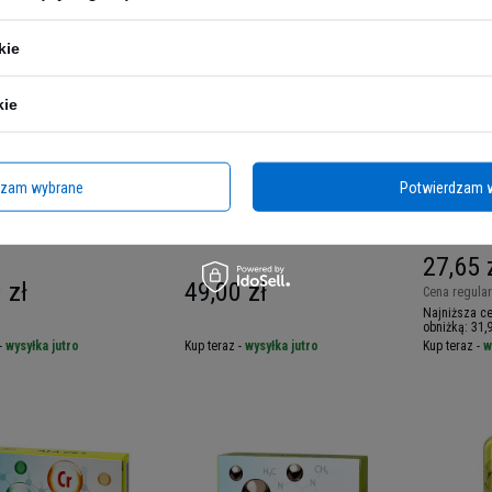
kie
kie
dzam wybrane
Potwierdzam 
ITION Vita+ - 90tabs
4+ NUTRITION ZMA+ - 90caps
4+ NUTRI
Slimming 
WYPRZED
27,65 
 zł
49,00 zł
Cena regula
Najniższa ce
obniżką:
31,9
-
wysyłka jutro
Kup teraz -
wysyłka jutro
Kup teraz -
w