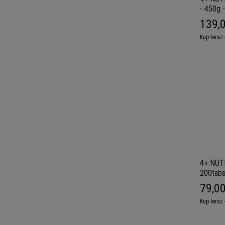
- 450g 
139,0
Kup teraz 
4+ NUTR
200tabs
79,00
Kup teraz 