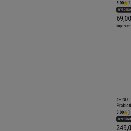
5.00
(1
WYRÓŻNI
69,00
Kup teraz 
4+ NUT
Probiot
5.00
(1
WYRÓŻNI
249,0