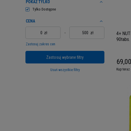
POKAŻ TYLKO
Tylko Dostępne
CENA
zł
-
zł
4+ NUTR
90tabs.
Zastosuj zakres cen
Zastosuj wybrane filtry
69,00
Kup teraz 
Usuń wszystkie filtry