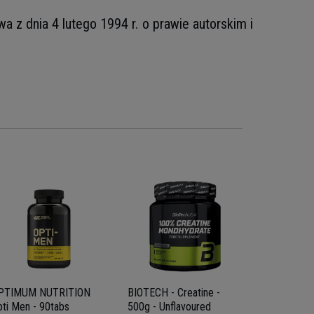
z dnia 4 lutego 1994 r. o prawie autorskim i
PTIMUM NUTRITION
BIOTECH - Creatine -
7 NUTRITI
pti Men - 90tabs
500g - Unflavoured
HCL PLUS 