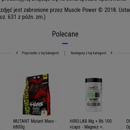
djęć jest zabronione przez Muscle Power © 2018. Ustawa 
oz. 631 z późn. zm.)
Polecane
Poprzedni z tej kategorii
Następny z tej kategorii
MUTANT Mutant Mass -
HIRO.LAB Mg + B6 100
O
%
6800g
vcaps - Magnez +
O