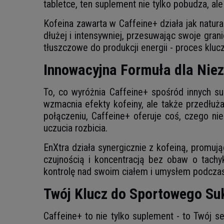
tabletce, ten suplement nie tylko pobudza, ale
Kofeina zawarta w Caffeine+ działa jak natur
dłużej i intensywniej, przesuwając swoje gran
tłuszczowe do produkcji energii - proces kluc
Innowacyjna Formuła dla Nie
To, co wyróżnia Caffeine+ spośród innych su
wzmacnia efekty kofeiny, ale także przedłuż
połączeniu, Caffeine+ oferuje coś, czego ni
uczucia rozbicia.
EnXtra działa synergicznie z kofeiną, promuj
czujnością i koncentracją bez obaw o tach
kontrolę nad swoim ciałem i umysłem podcz
Twój Klucz do Sportowego Su
Caffeine+ to nie tylko suplement - to Twój s