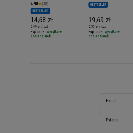
witanolidów - 60 caps
4.98
(48)
BESTSELLER
BESTSELLER
14,68 zł
19,69 zł
0,49 zł / szt.
0,33 zł / szt.
a w
Kup teraz -
wysyłka w
Kup teraz -
wysyłka w
poniedziałek
poniedziałek
E-mail
Pytanie