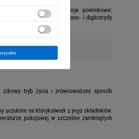
: celuloza; powłoka (substancje powłokowe:
tlenki żelaza); emulgator: mono- i diglicerydy
ek krzemu.
tce
wszystkie
ko zdrowy tryb życia i zrównoważony sposób
y uczulone na którykolwiek z jego składników.
eraturze pokojowej w szczelnie zamkniętych