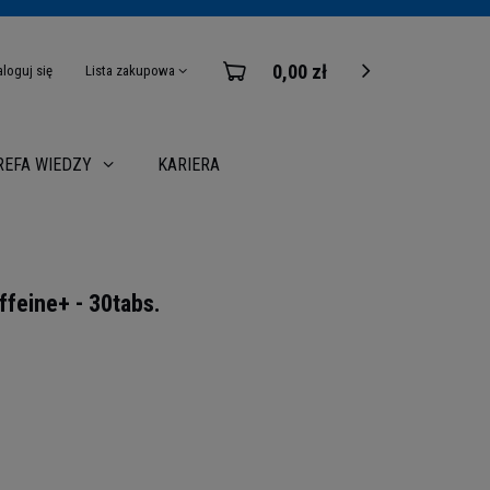
0,00 zł
aloguj się
Lista zakupowa
KARIERA
REFA WIEDZY
feine+ - 30tabs.