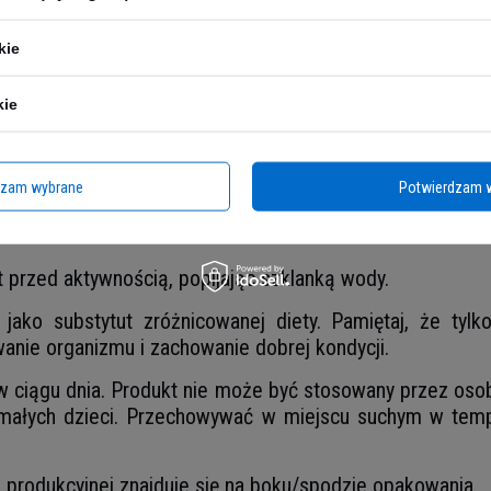
illd.) kłącze de.e; kofeina, substancja wypełniająca
kie
; barwniki: węglan wapnia, kwas karminowy, tlenki i wodoro
ylające: sole magnezowe kwasów tłuszczowych, dwutlen
kie
Zawartość w 1 table
200 mg
dzam wybrane
Potwierdzam 
300 mg
t przed aktywnością, popijając szklanką wody.
ako substytut zróżnicowanej diety. Pamiętaj, że tyl
anie organizmu i zachowanie dobrej kondycji.
 w ciągu dnia. Produkt nie może być stosowany przez osob
ałych dzieci. Przechowywać w miejscu suchym w temp
ii produkcyjnej znajduje się na boku/spodzie opakowania.