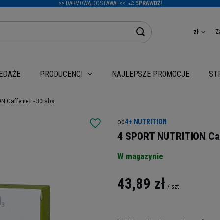
>> DARMOWA DOSTAWA! <<
SPRAWDŹ!
Z
zł
EDAŻE
NAJLEPSZE PROMOCJE
PRODUCENCI
ST
N Caffeine+ - 30tabs.
od
4+ NUTRITION
4 SPORT NUTRITION Caf
W magazynie
43,89 zł
/
szt.