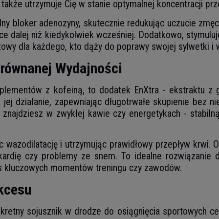
 także utrzymuje Cię w stanie optymalnej koncentracji prz
alny bloker adenozyny, skutecznie redukując uczucie zmę
ice dalej niż kiedykolwiek wcześniej. Dodatkowo, stymuluj
zowy dla każdego, kto dąży do poprawy swojej sylwetki i 
zrównanej Wydajności
plementów z kofeiną, to dodatek EnXtra - ekstraktu z ga
a jej działanie, zapewniając długotrwałe skupienie bez 
e znajdziesz w zwykłej kawie czy energetykach - stabiln
ąc wazodilatację i utrzymując prawidłowy przepływ krwi.
ykardię czy problemy ze snem. To idealne rozwiązanie 
as kluczowych momentów treningu czy zawodów.
kcesu
ekretny sojusznik w drodze do osiągnięcia sportowych c