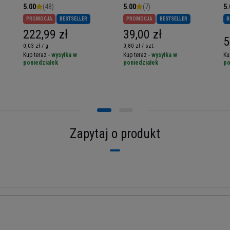
Witamina B6
5.00
(48)
5.00
(7)
5.
PROMOCJA
BESTSELLER
PROMOCJA
BESTSELLER
B
222,99 zł
39,00 zł
5
0,03 zł / g
0,80 zł / szt.
Kup teraz -
wysyłka w
Kup teraz -
wysyłka w
Ku
poniedziałek
poniedziałek
po
Zapytaj o produkt