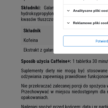
Składniki:
Galangal (Alpinia galanga (L.) W
Analityczne pliki coo
hydroksypropylometyloceluloza, glicerol, talk
kwasów tłuszczowych; substancje przeciwzbr
Reklamowe pliki coo
Składnik
Kofeina
Potwier
Ekstrakt z galangalu (EnXtra)
Sposób użycia Caffeine+:
1 tabletka 30 minu
Suplementy diety nie mogą być stosowane j
odżywiania zapewniają prawidłowe funkcjonow
Nie przekraczać zalecanej porcji do spożycia
Przechowywać w miejscu niedostępnym dla m
opakowaniach.
Najlepiej spożyć przed końcem: data i nr part