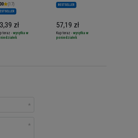
00
(17)
BESTSELLER
ESTSELLER
55,99 z
3,39 zł
57,19 zł
0,56 zł / szt.
p teraz -
wysyłka w
Kup teraz -
wysyłka w
Kup teraz -
wy
niedziałek
poniedziałek
poniedziałek