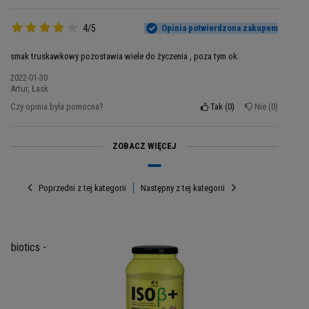
niezastąpiony podczas diety redukcyjnej i
świetnie sprawdzający się
w walce z
4/5
Opinia potwierdzona zakupem
niedoborem białka w codziennej diecie
.
Charakteryzuje się ogromną zawartością
smak truskawkowy pozostawia wiele do życzenia , poza tym ok.
aminokwasów, w tym
glikolitycznej L-Leucyny,
2022-01-30
Artur, Łask
co idealnie wpływa na kształtowanie ścieżki M-
Tor. Dodatkowym atutem jest szybka
Czy opinia była pomocna?
Tak
0
Nie
0
przyswajalność protein oczyszczonych i pociętych
na krótsze łańcuchy aminokwasów. Będzie
ZOBACZ WIĘCEJ
najlepszym wyborem dla osób na dietach
redukcyjnych, jak również
nietolerujących
Poprzedni z tej kategorii
Następny z tej kategorii
laktozy i glutenu.
obiotics -