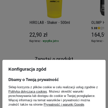
RENDE UNICI
Proβios MATRIX
jest innowacyjną mieszanką
HIRO.LAB - Shaker - 500ml
OLIMP HMB
dodawaną do odżywek białkowych Iso+
5.00
(21)
22,90 zł
164,59 
Probiotics
marki 4+ NUTRITION:
nukleotydów i
dwóch probiotycznych szczepów:
Bacillus subtilis n
Kup teraz -
wysyłka jutro
Kup teraz -
wy
Nukleotydy
to podjednostki tworzące kwasy
nukleinowe -
DNA i RNA.
Działają jako
Zapytaj o produkt
transportery energii
w komórkach organizmu i
mogą być częścią struktury niektórych
Konfiguracja zgód
kofaktorów enzymatycznych i
metabolicznych.
Nukleotydy zwiększają również
E-mail
Dbamy o Twoją prywatność
poziom immunoglobulin IgA u sportowców, a
Sklep korzysta z plików cookie w celu realizacji usług zgodnie z
także
łagodzą procesy zapalne wywołane
Polityką dotyczącą cookies
. Możesz określić warunki
Pytanie
intensywnymi treningami.
przechowywania lub dostępu do cookie w Twojej przeglądarce.
Więcej informacji na temat warunków i prywatności można
Probiotyki
z kolei to szczepy bakteryjne zdolne
znaleźć także na stronie
Prywatność i warunki Google
.