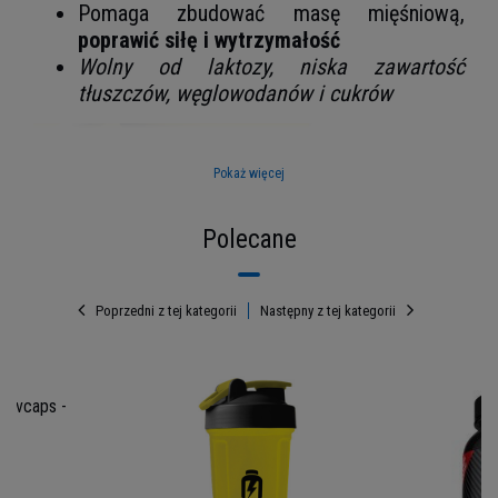
Pomaga zbudować masę mięśniową,
poprawić siłę i wytrzymałość
Wolny od laktozy, niska zawartość
tłuszczów, węglowodanów i cukrów
Pokaż więcej
Polecane
Poprzedni z tej kategorii
Następny z tej kategorii
0 vcaps -
PROβIOS MATRIX: LA
B6
FORMULA CHE CI