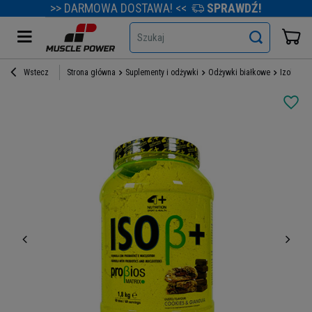
>> DARMOWA DOSTAWA! <<
SPRAWDŹ!
Szukaj
Wstecz
Strona główna
Suplementy i odżywki
Odżywki białkowe
Izolaty b