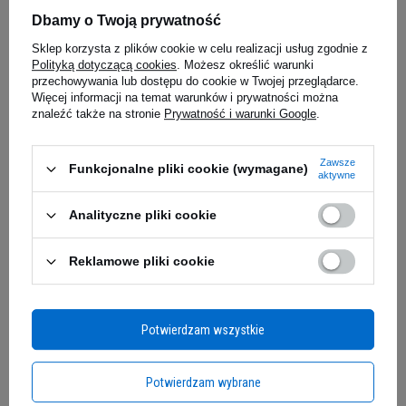
Tagliatelle + 2x Spaghetti + 2x
Dbamy o Twoją prywatność
Rice- 6x 400g (6x 300g netto) -
5.00
(1)
Sklep korzysta z plików cookie w celu realizacji usług zgodnie z
Makaron dietetyczny
Polityką dotyczącą cookies
. Możesz określić warunki
40,50 zł
przechowywania lub dostępu do cookie w Twojej przeglądarce.
34,89 z
Więcej informacji na temat warunków i prywatności można
0,02 zł / g
znaleźć także na stronie
Prywatność i warunki Google
.
iaj
Kup do 20:00 -
wysyłka dzisiaj
Kup do 20:00 
Zawsze
Funkcjonalne pliki cookie (wymagane)
aktywne
Zapytaj o produkt
Analityczne pliki cookie
H2O Xpell+ od 4+ NUTRITION to specjalistyczny
suplement diety stworzony z myślą o osobach
E-mail
Reklamowe pliki cookie
zmagających się z nadmiernym zatrzymywaniem
wody w organizmie. Zaawansowana formuła
Pytanie
oparta na naturalnych ekstraktach roślinnych
Potwierdzam wszystkie
skutecznie wspomaga usuwanie nadmiaru
płynów, toksyn i produktów przemiany materii,
Potwierdzam wybrane
jednocześnie przyczyniając się do redukcji