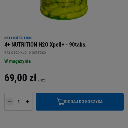
od
4+ NUTRITION
4+ NUTRITION H2O Xpell+ - 90tabs.
942
osób kupiło ostatnio
W magazynie
69,00 zł
/
szt.
DODAJ DO KOSZYKA