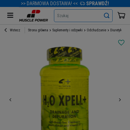
>> DARMOWA DOSTAWA! <<
SPRAWDŹ!
Szukaj
Wstecz
Strona główna
Suplementy i odżywki
Odchudzanie
Diuretyki
4+