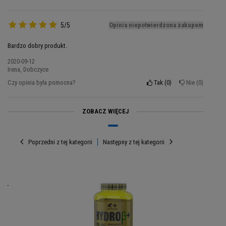
glikolitycznej L-Leucyny, co idealnie wpływa na
kształtowanie ścieżki M-Tor.
Dodatkowym
5/5
Opinia niepotwierdzona zakupem
atutem jest szybka przyswajalność protein
oczyszczonych i pociętych na krótsze łańcuchy
Bardzo dobry produkt.
aminokwasów. Będzie najlepszych wyborem dla
2020-09-12
osób na dietach redukcyjnych, jak również
Irena, Dobczyce
nietolerujących laktozy i glutenu.
Czy opinia była pomocna?
Tak
0
Nie
0
ZOBACZ WIĘCEJ
Poprzedni z tej kategorii
Następny z tej kategorii
RO+