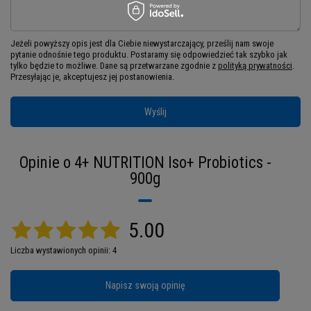
warunkach środowiskowych: dzięki temu B.
Coagulans i B. subtilis można
osiągnąć
równowagę jelitową jak w idealnym
Jeżeli powyższy opis jest dla Ciebie niewystarczający, prześlij nam swoje
ekosystemie.
Prebiotyki te przyśpieszają i
pytanie odnośnie tego produktu. Postaramy się odpowiedzieć tak szybko jak
tylko będzie to możliwe.
Dane są przetwarzane zgodnie z
polityką prywatności
.
zwiększają również wchłanialność białka, a także
Przesyłając je, akceptujesz jej postanowienia.
wspierają układ odpornościowy.
Wyślij
Opinie o 4+ NUTRITION Iso+ Probiotics -
900g
5.00
Jeden z najlepszych izolatów
Liczba wystawionych opinii: 4
białka na rynku!
Napisz swoją opinię
ISO+ Probiotics
to aktualnie najlepszy izolat