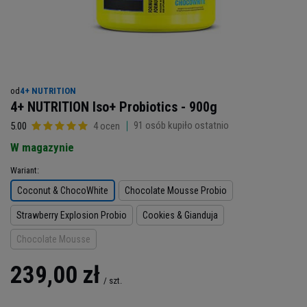
od
4+ NUTRITION
4+ NUTRITION Iso+ Probiotics - 900g
91
osób kupiło ostatnio
5.00
4 ocen
W magazynie
Wariant
Coconut & ChocoWhite
Chocolate Mousse Probio
Strawberry Explosion Probio
Cookies & Gianduja
Chocolate Mousse
239,00 zł
/
szt.