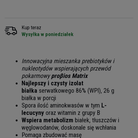
Kup teraz
Wysyłka w poniedziałek
Innowacyjna mieszanka prebiotyków i
nukleotydów wspierających przewód
pokarmowy
proβios Matrix
Najlepszy i czysty izolat
białka
serwatkowego 86% (WPI), 26 g
białka w porcji
Spora ilość aminokwasów w tym
L-
lecucyny
oraz witamin z grupy B
Wspiera metabolizm
białek, tłuszczów i
węglowodanów, doskonale się wchłania
Pomaga zbudować masę