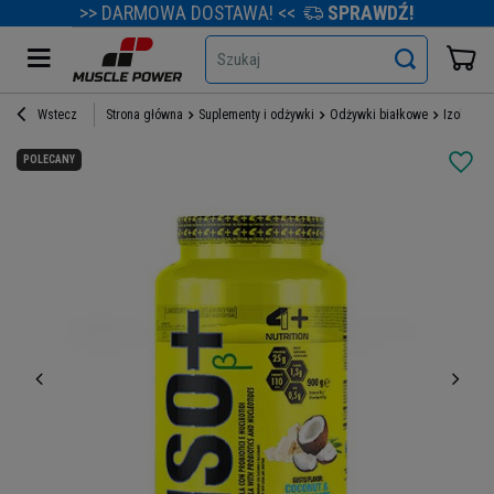
>> DARMOWA DOSTAWA! <<
SPRAWDŹ!
Szukaj
Wstecz
Strona główna
Suplementy i odżywki
Odżywki białkowe
Izolaty b
POLECANY