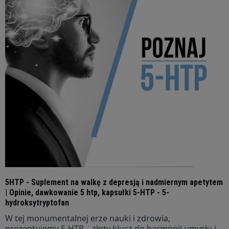
5HTP - Suplement na walkę z depresją i nadmiernym apetytem
| Opinie, dawkowanie 5 htp, kapsułki 5-HTP - 5-
hydroksytryptofan
W tej monumentalnej erze nauki i zdrowia,
prezentujemy 5-HTP – złoty klucz do harmonii umysłu i