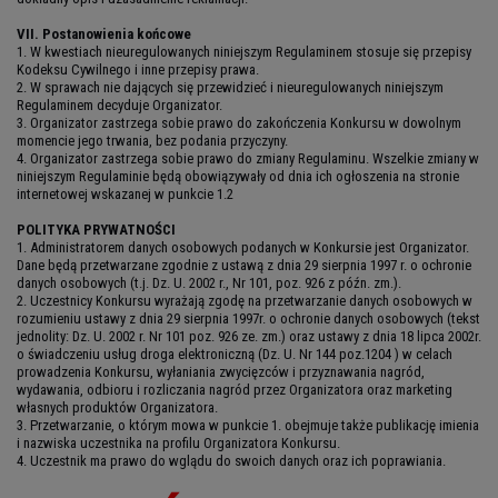
VII. Postanowienia końcowe
1. W kwestiach nieuregulowanych niniejszym Regulaminem stosuje się przepisy
Kodeksu Cywilnego i inne przepisy prawa.
2. W sprawach nie dających się przewidzieć i nieuregulowanych niniejszym
Regulaminem decyduje Organizator.
3. Organizator zastrzega sobie prawo do zakończenia Konkursu w dowolnym
momencie jego trwania, bez podania przyczyny.
4. Organizator zastrzega sobie prawo do zmiany Regulaminu. Wszelkie zmiany w
niniejszym Regulaminie będą obowiązywały od dnia ich ogłoszenia na stronie
internetowej wskazanej w punkcie 1.2
POLITYKA PRYWATNOŚCI
1. Administratorem danych osobowych podanych w Konkursie jest Organizator.
Dane będą przetwarzane zgodnie z ustawą z dnia 29 sierpnia 1997 r. o ochronie
danych osobowych (t.j. Dz. U. 2002 r., Nr 101, poz. 926 z późn. zm.).
2. Uczestnicy Konkursu wyrażają zgodę na przetwarzanie danych osobowych w
rozumieniu ustawy z dnia 29 sierpnia 1997r. o ochronie danych osobowych (tekst
jednolity: Dz. U. 2002 r. Nr 101 poz. 926 ze. zm.) oraz ustawy z dnia 18 lipca 2002r.
o świadczeniu usług droga elektroniczną (Dz. U. Nr 144 poz.1204 ) w celach
prowadzenia Konkursu, wyłaniania zwycięzców i przyznawania nagród,
wydawania, odbioru i rozliczania nagród przez Organizatora oraz marketing
własnych produktów Organizatora.
3. Przetwarzanie, o którym mowa w punkcie 1. obejmuje także publikację imienia
i nazwiska uczestnika na profilu Organizatora Konkursu.
4. Uczestnik ma prawo do wglądu do swoich danych oraz ich poprawiania.