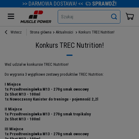
>> DARMOWA DOSTAWA! <<
SPRAWDŹ!
Szukaj
Wstecz
Strona główna
Aktualności
Konkurs TREC Nutrition!
Konkurs TREC Nutrition!
Weź udział w konkursie TREC Nutrition!
Do wygrania 3 wyjątkowe zestawy produktów TREC Nutrition:
I Miejsce
1x Przedtreningówka M13 - 270g smak owocowy
2x Shot M13 - 100ml
1x Nowoczesny Kanister do treningu - pojemność 2,2l
II Miejsce
1x Przedtreningówka M13 - 270g smak tropikalny
2x Shot M13 - 100ml
III Miejsce
1x Przedtreningówka M13 - 270g smak owocowy
2x Shot M13 - 100ml