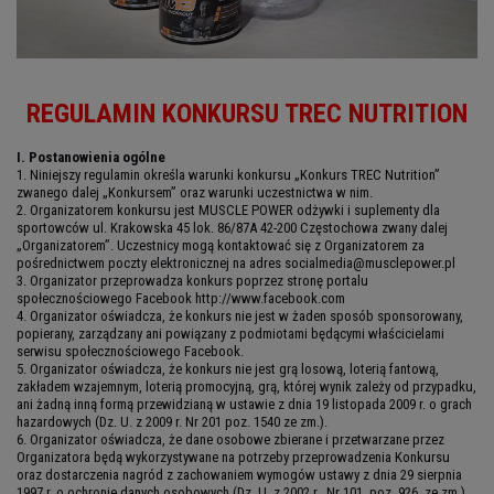
REGULAMIN KONKURSU TREC NUTRITION
I. Postanowienia ogólne
1. Niniejszy regulamin określa warunki konkursu „Konkurs TREC Nutrition”
zwanego dalej „Konkursem” oraz warunki uczestnictwa w nim.
2. Organizatorem konkursu jest MUSCLE POWER odżywki i suplementy dla
sportowców ul. Krakowska 45 lok. 86/87A 42-200 Częstochowa zwany dalej
„Organizatorem”. Uczestnicy mogą kontaktować się z Organizatorem za
pośrednictwem poczty elektronicznej na adres socialmedia@musclepower.pl
3. Organizator przeprowadza konkurs poprzez stronę portalu
społecznościowego Facebook http://www.facebook.com
4. Organizator oświadcza, że konkurs nie jest w żaden sposób sponsorowany,
popierany, zarządzany ani powiązany z podmiotami będącymi właścicielami
serwisu społecznościowego Facebook.
5. Organizator oświadcza, że konkurs nie jest grą losową, loterią fantową,
zakładem wzajemnym, loterią promocyjną, grą, której wynik zależy od przypadku,
ani żadną inną formą przewidzianą w ustawie z dnia 19 listopada 2009 r. o grach
hazardowych (Dz. U. z 2009 r. Nr 201 poz. 1540 ze zm.).
6. Organizator oświadcza, że dane osobowe zbierane i przetwarzane przez
Organizatora będą wykorzystywane na potrzeby przeprowadzenia Konkursu
oraz dostarczenia nagród z zachowaniem wymogów ustawy z dnia 29 sierpnia
1997 r. o ochronie danych osobowych (Dz. U. z 2002 r., Nr 101, poz. 926, ze zm.)