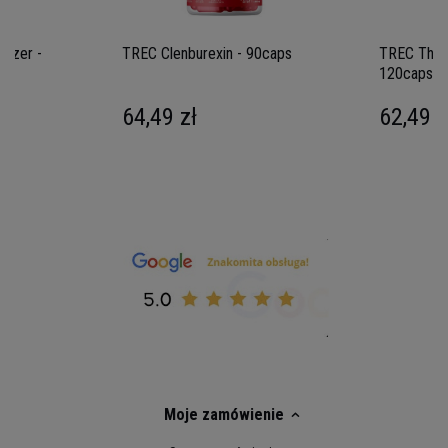
gizer -
TREC Clenburexin - 90caps
TREC Ther
120caps
64,49 zł
62,49 z
Moje zamówienie