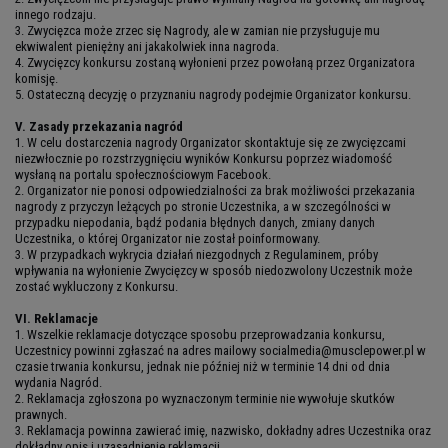
innego rodzaju.
3. Zwycięzca może zrzec się Nagrody, ale w zamian nie przysługuje mu
ekwiwalent pieniężny ani jakakolwiek inna nagroda.
4. Zwycięzcy konkursu zostaną wyłonieni przez powołaną przez Organizatora
komisję.
5. Ostateczną decyzję o przyznaniu nagrody podejmie Organizator konkursu.
V. Zasady przekazania nagród
1. W celu dostarczenia nagrody Organizator skontaktuje się ze zwycięzcami
niezwłocznie po rozstrzygnięciu wyników Konkursu poprzez wiadomość
wysłaną na portalu społecznościowym Facebook.
2. Organizator nie ponosi odpowiedzialności za brak możliwości przekazania
nagrody z przyczyn leżących po stronie Uczestnika, a w szczególności w
przypadku niepodania, bądź podania błędnych danych, zmiany danych
Uczestnika, o której Organizator nie został poinformowany.
3. W przypadkach wykrycia działań niezgodnych z Regulaminem, próby
wpływania na wyłonienie Zwycięzcy w sposób niedozwolony Uczestnik może
zostać wykluczony z Konkursu.
VI. Reklamacje
1. Wszelkie reklamacje dotyczące sposobu przeprowadzania konkursu,
Uczestnicy powinni zgłaszać na adres mailowy socialmedia@musclepower.pl w
czasie trwania konkursu, jednak nie później niż w terminie 14 dni od dnia
wydania Nagród.
2. Reklamacja zgłoszona po wyznaczonym terminie nie wywołuje skutków
prawnych.
3. Reklamacja powinna zawierać imię, nazwisko, dokładny adres Uczestnika oraz
dokładny opis i uzasadnienie reklamacji.