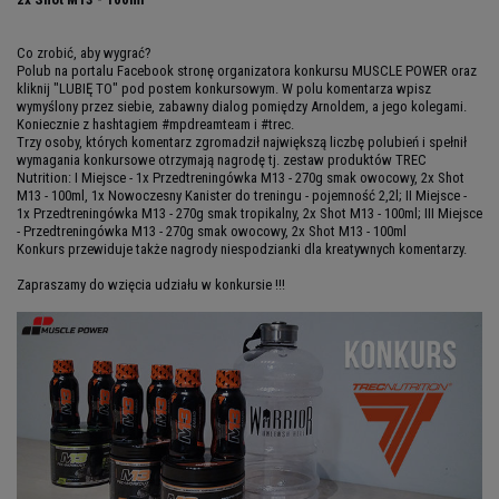
Co zrobić, aby wygrać?
Polub na portalu Facebook stronę organizatora konkursu MUSCLE POWER oraz
kliknij "LUBIĘ TO" pod postem konkursowym. W polu komentarza wpisz
wymyślony przez siebie, zabawny dialog pomiędzy Arnoldem, a jego kolegami.
Koniecznie z hashtagiem #mpdreamteam i #trec.
Trzy osoby, których komentarz zgromadził największą liczbę polubień i spełnił
wymagania konkursowe otrzymają nagrodę tj. zestaw produktów TREC
Nutrition: I Miejsce - 1x Przedtreningówka M13 - 270g smak owocowy, 2x Shot
M13 - 100ml, 1x Nowoczesny Kanister do treningu - pojemność 2,2l; II Miejsce -
1x Przedtreningówka M13 - 270g smak tropikalny, 2x Shot M13 - 100ml; III Miejsce
- Przedtreningówka M13 - 270g smak owocowy, 2x Shot M13 - 100ml
Konkurs przewiduje także nagrody niespodzianki dla kreatywnych komentarzy.
Zapraszamy do wzięcia udziału w konkursie !!!