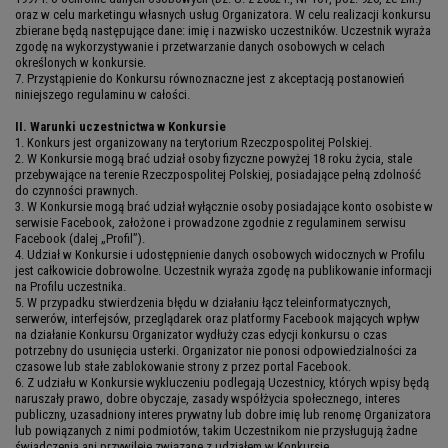
oraz w celu marketingu własnych usług Organizatora. W celu realizacji konkursu
zbierane będą następujące dane: imię i nazwisko uczestników. Uczestnik wyraża
zgodę na wykorzystywanie i przetwarzanie danych osobowych w celach
określonych w konkursie.
7. Przystąpienie do Konkursu równoznaczne jest z akceptacją postanowień
niniejszego regulaminu w całości.
II. Warunki uczestnictwa w Konkursie
1. Konkurs jest organizowany na terytorium Rzeczpospolitej Polskiej.
2. W Konkursie mogą brać udział osoby fizyczne powyżej 18 roku życia, stale
przebywające na terenie Rzeczpospolitej Polskiej, posiadające pełną zdolność
do czynności prawnych.
3. W Konkursie mogą brać udział wyłącznie osoby posiadające konto osobiste w
serwisie Facebook, założone i prowadzone zgodnie z regulaminem serwisu
Facebook (dalej „Profil”).
4. Udział w Konkursie i udostępnienie danych osobowych widocznych w Profilu
jest całkowicie dobrowolne. Uczestnik wyraża zgodę na publikowanie informacji
na Profilu uczestnika.
5. W przypadku stwierdzenia błędu w działaniu łącz teleinformatycznych,
serwerów, interfejsów, przeglądarek oraz platformy Facebook mających wpływ
na działanie Konkursu Organizator wydłuży czas edycji konkursu o czas
potrzebny do usunięcia usterki. Organizator nie ponosi odpowiedzialności za
czasowe lub stałe zablokowanie strony z przez portal Facebook.
6. Z udziału w Konkursie wykluczeniu podlegają Uczestnicy, których wpisy będą
naruszały prawo, dobre obyczaje, zasady współżycia społecznego, interes
publiczny, uzasadniony interes prywatny lub dobre imię lub renomę Organizatora
lub powiązanych z nimi podmiotów, takim Uczestnikom nie przysługują żadne
świadczenia ani przywileje związane z udziałem w Konkursie.