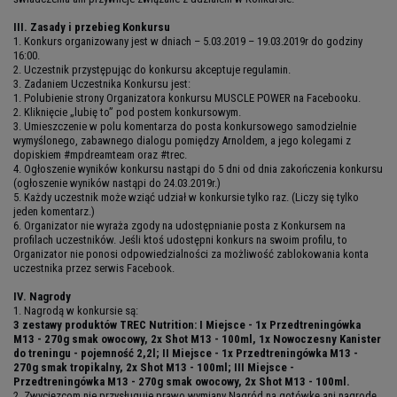
III. Zasady i przebieg Konkursu
1. Konkurs organizowany jest w dniach – 5.03.2019 – 19.03.2019r do godziny
16:00.
2. Uczestnik przystępując do konkursu akceptuje regulamin.
3. Zadaniem Uczestnika Konkursu jest:
1. Polubienie strony Organizatora konkursu MUSCLE POWER na Facebooku.
2. Kliknięcie „lubię to” pod postem konkursowym.
3. Umieszczenie w polu komentarza do posta konkursowego samodzielnie
wymyślonego, zabawnego dialogu pomiędzy Arnoldem, a jego kolegami z
dopiskiem #mpdreamteam oraz #trec.
4. Ogłoszenie wyników konkursu nastąpi do 5 dni od dnia zakończenia konkursu
(ogłoszenie wyników nastąpi do 24.03.2019r.)
5. Każdy uczestnik może wziąć udział w konkursie tylko raz. (Liczy się tylko
jeden komentarz.)
6. Organizator nie wyraża zgody na udostępnianie posta z Konkursem na
profilach uczestników. Jeśli ktoś udostępni konkurs na swoim profilu, to
Organizator nie ponosi odpowiedzialności za możliwość zablokowania konta
uczestnika przez serwis Facebook.
IV. Nagrody
1. Nagrodą w konkursie są:
3 zestawy produktów TREC Nutrition: I Miejsce - 1x Przedtreningówka
M13 - 270g smak owocowy, 2x Shot M13 - 100ml, 1x Nowoczesny Kanister
do treningu - pojemność 2,2l; II Miejsce - 1x Przedtreningówka M13 -
270g smak tropikalny, 2x Shot M13 - 100ml; III Miejsce -
Przedtreningówka M13 - 270g smak owocowy, 2x Shot M13 - 100ml.
2. Zwycięzcom nie przysługuje prawo wymiany Nagród na gotówkę ani nagrodę