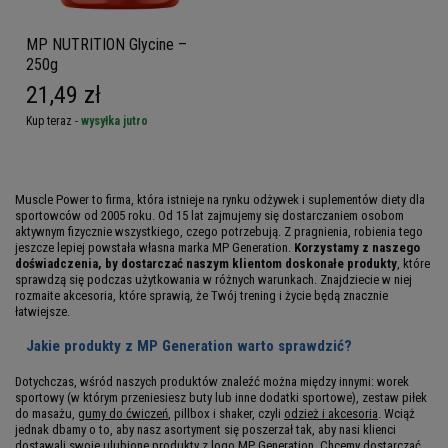
MP NUTRITION Glycine –
250g
21,49 zł
Kup teraz -
wysyłka jutro
Muscle Power to firma, która istnieje na rynku odżywek i suplementów diety dla
sportowców od 2005 roku. Od 15 lat zajmujemy się dostarczaniem osobom
aktywnym fizycznie wszystkiego, czego potrzebują. Z pragnienia, robienia tego
jeszcze lepiej powstała własna marka MP Generation.
Korzystamy z naszego
doświadczenia, by dostarczać naszym klientom doskonałe produkty
, które
sprawdzą się podczas użytkowania w różnych warunkach. Znajdziecie w niej
rozmaite akcesoria, które sprawią, że Twój trening i życie będą znacznie
łatwiejsze.
Jakie produkty z MP Generation warto sprawdzić?
Dotychczas, wśród naszych produktów znaleźć można między innymi: worek
sportowy (w którym przeniesiesz buty lub inne dodatki sportowe), zestaw piłek
do masażu,
gumy do ćwiczeń
, pillbox i shaker, czyli
odzież i akcesoria
. Wciąż
jednak dbamy o to, aby nasz asortyment się poszerzał tak, aby nasi klienci
dostawali swoje ulubione produkty z logo MP Generation.
Chcemy dostarczać