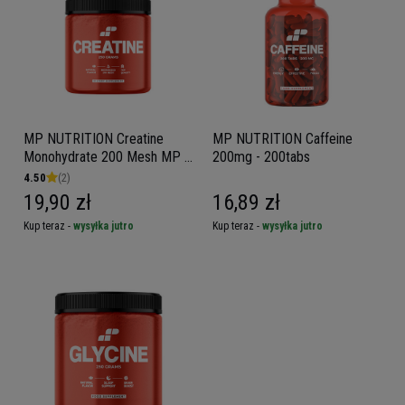
MP NUTRITION Creatine
MP NUTRITION Caffeine
Monohydrate 200 Mesh MP -
200mg - 200tabs
250g
4.50
(2)
19,90 zł
16,89 zł
Kup teraz -
wysyłka jutro
Kup teraz -
wysyłka jutro