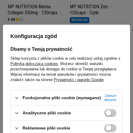
MP NUTRITION Marine
MP NUTRITION Zinc -
Collagen 550mg - 120caps -
120caps - Cynk
Kolagen Rybi Naticol
5.00
(1)
BESTSELLER
32,69 zł
11,45 zł
Konfiguracja zgód
Kup teraz -
wysyłka jutro
Kup teraz -
wysyłka jutro
Dbamy o Twoją prywatność
Sklep korzysta z plików cookie w celu realizacji usług zgodnie z
Polityką dotyczącą cookies
. Możesz określić warunki
przechowywania lub dostępu do cookie w Twojej przeglądarce.
Więcej informacji na temat warunków i prywatności można
znaleźć także na stronie
Prywatność i warunki Google
.
Zawsze
Funkcjonalne pliki cookie (wymagane)
aktywne
MP NUTRITION Tribulus
MP NUTRITION Creatine
Analityczne pliki cookie
200mg - 100caps
Monohydrate 200 Mesh MP -
3x 500g
13,29 zł
62,67 zł
Reklamowe pliki cookie
Kup teraz -
wysyłka jutro
Kup teraz -
wysyłka jutro