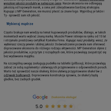
wysokiej jakości produkty w najlepszej cenie
. Nasze akcesoria nie odbiegają
jakością od topowych marek, a cena jest zdecydowanie bardziej atrakcyjna.
Kupując z MP Generation, nie musisz płacić za znane logo. Wypróbuj je także i
Ty - sprawdź sam ich jakość.
Wybieraj mądrze
Często brakuje nam wiedzy na temat kupowanych produktów, dlatego, w takich
momentach warto wybrać znaną markę. Muscle Power istnieje na rynku od 15 lat
i otrzymało prestiżowy certyfikat Rzetelna Firma.
Kupując nasz produkty, wiesz, że
wybierasz rzeczy pewne i dobrej jakości
. Doświadczenie pozwala nam oferować
dopracowane akcesoria do różnego rodzaju aktywności. MP Generation słynie z
jakości produktów, a przy tym z rozsądnych cen, które pozwalają zaopatrzyć się
bez wydawania majątku.
Na szczególną uwagę zasługują pudełka na tabletki (pillboxy), które pozwalają
zabrać ze sobą suplementy i ułatwiają ich przyjmowanie o odpowiednich porach.
Warto też sprawdzić nasze shakery, które ułatwią przygotowanie shake'ów z
odżywek białkowych
. Dopracowana konstrukcja sprawia, że shake'y będą
gładkie, bez żadnych grudek.