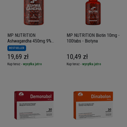
MP NUTRITION
MP NUTRITION Biotin 10mg -
Ashwagandha 450mg 9%
100tabs - Biotyna
witanolidów - 60 caps
BESTSELLER
19,69 zł
10,49 zł
Kup teraz -
wysyłka jutro
Kup teraz -
wysyłka jutro