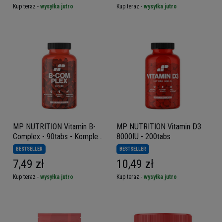
Kup teraz -
wysyłka jutro
Kup teraz -
wysyłka jutro
MP NUTRITION Vitamin B-
MP NUTRITION Vitamin D3
Complex - 90tabs - Kompleks
8000IU - 200tabs
Witamin B
BESTSELLER
BESTSELLER
7,49 zł
10,49 zł
Kup teraz -
wysyłka jutro
Kup teraz -
wysyłka jutro