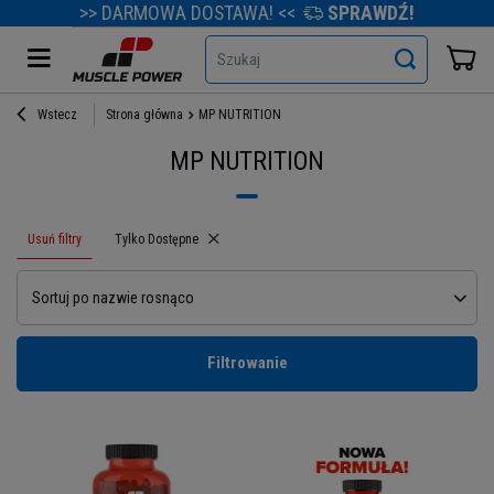
>> DARMOWA DOSTAWA! <<
SPRAWDŹ!
Szukaj
Wstecz
Strona główna
MP NUTRITION
MP NUTRITION
Usuń filtry
Usuń filtr
Tylko Dostępne
Sortuj po nazwie rosnąco
Filtrowanie