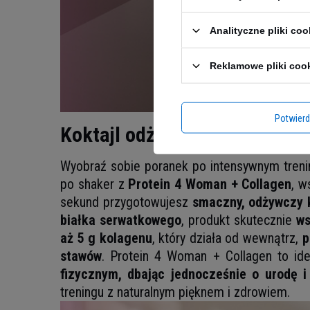
Analityczne pliki coo
Reklamowe pliki coo
Potwier
Koktajl odżywczy po treningu
Wyobraź sobie poranek po intensywnym trening
po shaker z
Protein 4 Woman + Collagen
, w
sekund przygotowujesz
smaczny, odżywczy k
białka serwatkowego
, produkt skutecznie
ws
aż 5 g kolagenu
, który działa od wewnątrz,
p
stawów
. Protein 4 Woman + Collagen to ide
fizycznym, dbając jednocześnie o urodę i
treningu z naturalnym pięknem i zdrowiem.