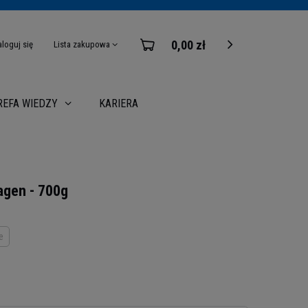
0,00 zł
aloguj się
Lista zakupowa
KARIERA
REFA WIEDZY
agen - 700g
e