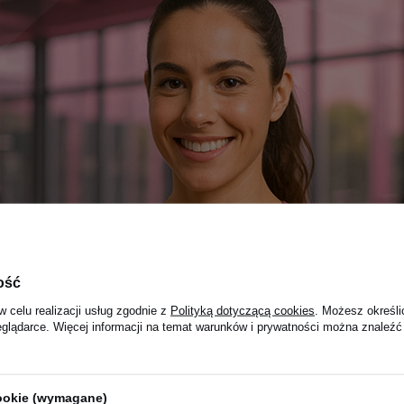
ość
w celu realizacji usług zgodnie z
Polityką dotyczącą cookies
. Możesz określi
eglądarce. Więcej informacji na temat warunków i prywatności można znaleźć
cookie (wymagane)