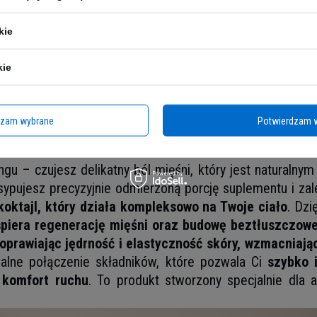
kie
kie
dzam wybrane
Potwierdzam 
u – czujesz delikatny ból mięśni, który jest naturalnym 
sypujesz precyzyjnie odmierzoną porcję suplementu i za
oktajl, który działa kompleksowo na Twoje ciało
. Dzi
piera regenerację mięśni oraz budowę beztłuszczowe
oprawiając jędrność i elastyczność skóry, wzmacniają
alne połączenie składników, które pozwala Ci
szybko 
 komfort ruchu
. To produkt stworzony specjalnie dla 