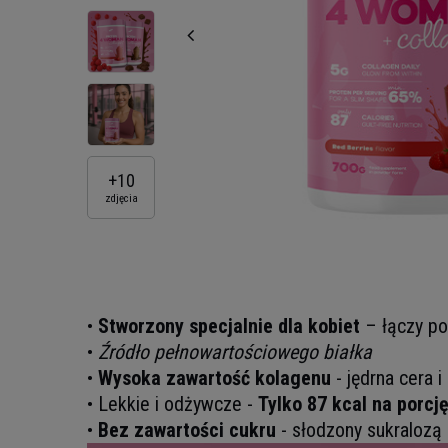
+
10
zdjęcia
•
Stworzony specjalnie dla kobiet
– łączy po
•
Źródło pełnowartościowego białka
•
Wysoka zawartość kolagenu
- jędrna cera 
• Lekkie i odżywcze -
Tylko 87 kcal na porcj
•
Bez zawartości cukru
- słodzony sukralozą