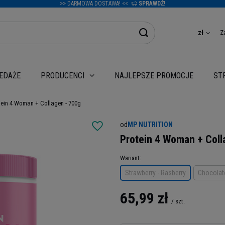
>> DARMOWA DOSTAWA! <<
SPRAWDŹ!
Z
zł
EDAŻE
NAJLEPSZE PROMOCJE
PRODUCENCI
ST
tein 4 Woman + Collagen - 700g
od
MP NUTRITION
Protein 4 Woman + Coll
Wariant
Strawberry - Rasberry
Chocolat
65,99 zł
/
szt.