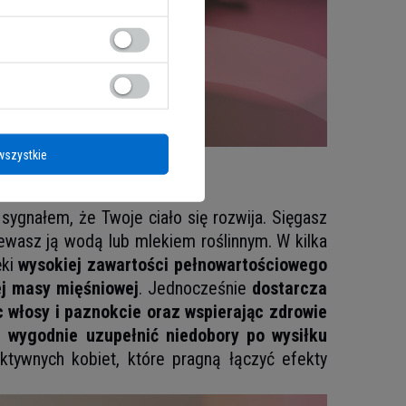
wszystkie
sygnałem, że Twoje ciało się rozwija. Sięgasz
lewasz ją wodą lub mlekiem roślinnym. W kilka
ęki
wysokiej zawartości pełnowartościowego
j masy mięśniowej
. Jednocześnie
dostarcza
c włosy i paznokcie oraz wspierając zdrowie
i wygodnie uzupełnić niedobory po wysiłku
aktywnych kobiet, które pragną łączyć efekty