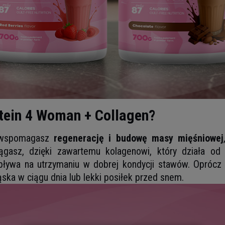
otein 4 Woman + Collagen?
o wspomagasz
regenerację i budowę masy mięśniowej
siągasz, dzięki zawartemu kolagenowi, który działa o
ływa na utrzymaniu w dobrej kondycji stawów. Oprócz
ąska w ciągu dnia lub lekki posiłek przed snem.