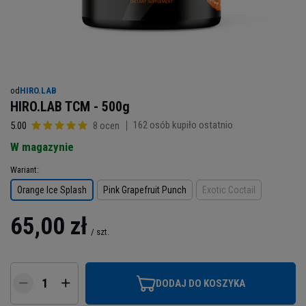
od
HIRO.LAB
HIRO.LAB TCM - 500g
162
osób kupiło ostatnio
5.00
8 ocen
W magazynie
Wariant
Orange Ice Splash
Pink Grapefruit Punch
Exotic Coctail
65,00 zł
/
szt.
DODAJ DO KOSZYKA