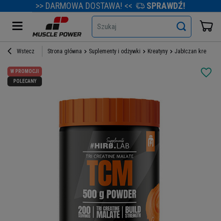
>> DARMOWA DOSTAWA! <<
SPRAWDŹ!
Szukaj
Wstecz
Strona główna
Suplementy i odżywki
Kreatyny
Jabłczan kreatyny
W PROMOCJI
POLECANY