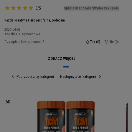
TCM firmy Hiro.lab i przekonaj się o swojej
5/5
Opinia niepotwierdzona zakupem
prawdziwej sile!
każda kreatyna Hero jest fajna, polecam
2021-04-02
Angelika, Częstochowa
Czy opinia była pomocna?
Tak
0
Nie
0
ZOBACZ WIĘCEJ
Poprzedni z tej kategorii
Następny z tej kategorii
n - 60