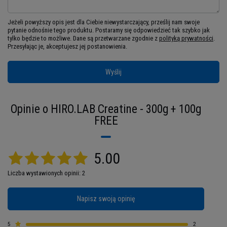
jest dla Ciebie priorytetem, musisz koniecznie
używać
kreatyny, która zrówna się z Twoim
Jeżeli powyższy opis jest dla Ciebie niewystarczający, prześlij nam swoje
pytanie odnośnie tego produktu. Postaramy się odpowiedzieć tak szybko jak
hardkorowym rytmem
. Tym właśnie produktem
tylko będzie to możliwe.
Dane są przetwarzane zgodnie z
polityką prywatności
.
jest monohydrat od marki HIRO. Co ważne -
Przesyłając je, akceptujesz jej postanowienia.
został on
przebadany pod kątem czystości.
Wyślij
Opinie o HIRO.LAB Creatine - 300g + 100g
FREE
5.00
Liczba wystawionych opinii: 2
Napisz swoją opinię
Wkrocz w nowy wymiar
5
2