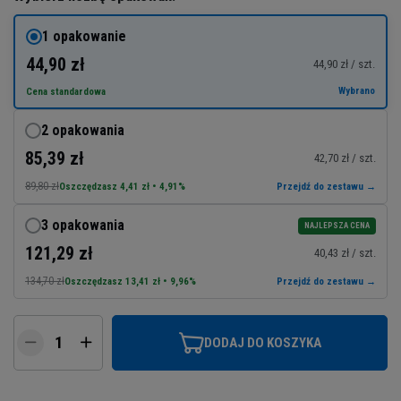
1 opakowanie
44,90 zł
44,90 zł / szt.
Wybrano
Cena standardowa
2 opakowania
85,39 zł
42,70 zł / szt.
89,80 zł
Oszczędzasz 4,41 zł • 4,91%
Przejdź do zestawu →
3 opakowania
NAJLEPSZA CENA
121,29 zł
40,43 zł / szt.
134,70 zł
Oszczędzasz 13,41 zł • 9,96%
Przejdź do zestawu →
DODAJ DO KOSZYKA