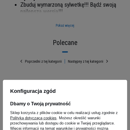
Zbuduj wymarzoną sylwetkę!!! Bądź swoją
najlepszą wersją!!!
Produkt został
przebadany pod kątem
czystości -
sprawdź
Pokaż więcej
Polecane
Poprzedni z tej kategorii
Następny z tej kategorii
st - 270g
Konfiguracja zgód
Bądź WIĘKSZY i
Dbamy o Twoją prywatność
SILNIEJSZY z kreatyną
Sklep korzysta z plików cookie w celu realizacji usług zgodnie z
Polityką dotyczącą cookies
. Możesz określić warunki
od Hiro
przechowywania lub dostępu do cookie w Twojej przeglądarce.
Więcej informacji na temat warunków i prywatności można