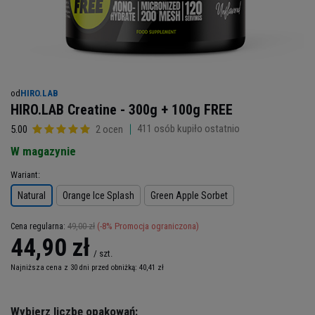
od
HIRO.LAB
HIRO.LAB Creatine - 300g + 100g FREE
411
osób kupiło ostatnio
5.00
2 ocen
W magazynie
Wariant
Natural
Orange Ice Splash
Green Apple Sorbet
49,00 zł
(-
8
% Promocja ograniczona)
Cena regularna:
44,90 zł
/
szt.
Najniższa cena z 30 dni przed obniżką:
40,41 zł
Wybierz liczbę opakowań: