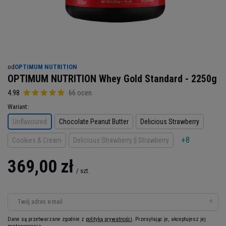
od
OPTIMUM NUTRITION
OPTIMUM NUTRITION Whey Gold Standard - 2250g
4.98
66 ocen
Wariant
Unflavoured
Chocolate Peanut Butter
Delicious Strawberry
+8
Cookies & Cream
Delicious Strawberry || Strawberry
369,00 zł
/
szt.
Twój adres e-mail
Dane są przetwarzane zgodnie z
polityką prywatności
. Przesyłając je, akceptujesz jej