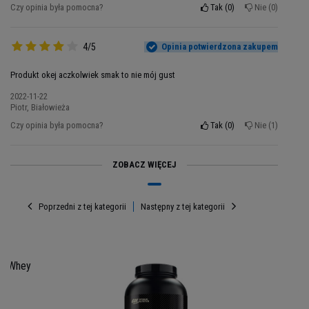
Czy opinia była pomocna?
Tak
0
Nie
0
4/5
Opinia potwierdzona zakupem
Produkt okej aczkolwiek smak to nie mój gust
2022-11-22
Piotr, Białowieża
Czy opinia była pomocna?
Tak
0
Nie
1
ZOBACZ WIĘCEJ
Poprzedni z tej kategorii
Następny z tej kategorii
Porcja: 30g
Porcji w opakowaniu: 75
N Whey
Opakowanie:
2250g
g
Składniki Whey Gold Standard:
mieszanka