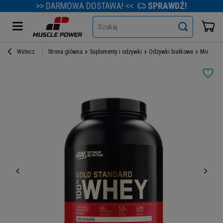
>> DARMOWA DOSTAWA! <<
SPRAWDŹ!
Szukaj
Wstecz
Strona główna
Suplementy i odżywki
Odżywki białkowe
Mieszank