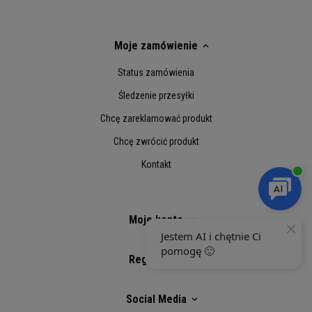
Tłuszcz
4,0 g
1,2 g
2%
Moje zamówienie
w tym kwasy
1,4 g
0,4 g
2%
tłuszczowe nasycone
Status zamówienia
Śledzenie przesyłki
Węglowodany
4,2 g
1,3 g
1%
Chcę zareklamować produkt
w tym cukry
3,3 g
1,0 g
1%
Chcę zwrócić produkt
Białko
80 g
24 g
48%
Kontakt
Sól
0,52
0,16
1%
g
g
Moje konto
*** Wartości odżywcze podane w tabeli mogą
nieznacznie różnić się w zależności od partii.
Regulaminy
Strona jest na bieżąco aktualizowana, jednak
zdarza się, że posiadamy na stanie kilka partii
produktu.
Social Media