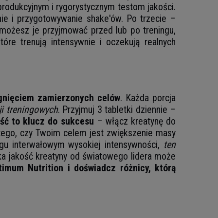
odukcyjnym i rygorystycznym testom jakości.
nie i przygotowywanie shake'ów. Po trzecie –
, możesz je przyjmować przed lub po treningu,
óre trenują intensywnie i oczekują realnych
ągnięciem zamierzonych celów
. Każda porcja
i treningowych
. Przyjmuj 3 tabletki dziennie –
ść to klucz do sukcesu
– włącz kreatynę do
d tego, czy Twoim celem jest zwiększenie masy
ngu interwałowym wysokiej intensywności,
ten
soka jakość kreatyny od światowego lidera może
imum Nutrition i doświadcz różnicy, którą