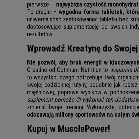
pierwsze –
najwyższa czystość monohydrat
Po drugie –
wygodna forma tabletek, któr
uniwersalność zastosowania: tabletki bez sma
dostosowując suplementację do swoich indyw
rezultatów.
Wprowadź Kreatynę do Swojej 
Nie pozwól, aby brak energii w kluczowy
Creatine od Optimum Nutrition to
wsparcie dl
to wszystko, czego potrzebuje Twój organiz
swojej codziennej rutyny, podobnie jak robis
mięśniowej, poprawa wyników w podnoszeniu
suplement pomoże Ci wykonać ten dodatkow
zmienić Twoje treningi. Wykorzystaj potenc
odczuwają miliony sportowców na całym św
Kupuj w MusclePower!