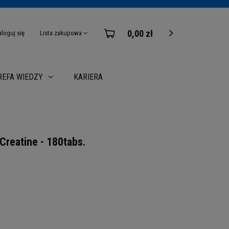
0,00 zł
aloguj się
Lista zakupowa
KARIERA
REFA WIEDZY
reatine - 180tabs.