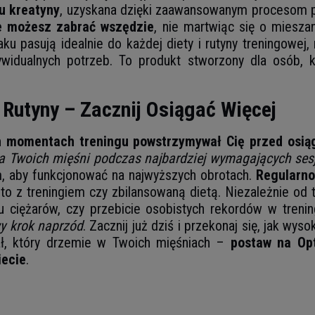
u kreatyny
, uzyskana dzięki zaawansowanym procesom pr
e możesz zabrać wszędzie
, nie martwiąc się o miesza
ku pasują idealnie do każdej diety i rutyny treningowej
idualnych potrzeb. To produkt stworzony dla osób, kt
Rutyny – Zacznij Osiągać Więcej
ch momentach treningu powstrzymywał Cię przed osi
a Twoich mięśni podczas najbardziej wymagających sesj
m, aby funkcjonować na najwyższych obrotach.
Regularno
z to z treningiem czy zbilansowaną dietą. Niezależnie o
 ciężarów, czy przebicie osobistych rekordów w treni
y krok naprzód
. Zacznij już dziś i przekonaj się, jak wy
jał, który drzemie w Twoich mięśniach –
postaw na Opt
iecie
.