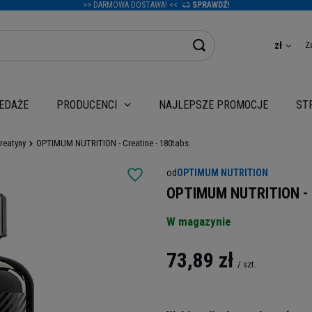
>> DARMOWA DOSTAWA! <<
SPRAWDŹ!
Z
zł
EDAŻE
NAJLEPSZE PROMOCJE
PRODUCENCI
ST
reatyny
OPTIMUM NUTRITION - Creatine - 180tabs.
od
OPTIMUM NUTRITION
OPTIMUM NUTRITION - C
W magazynie
73,89 zł
/
szt.