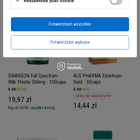
Reklamowe pliki cookie
Potwierdzam wszystkie
Potwierdzam wybrane
SWANSON Full Spectrum
ALG PHARMA Essetivum
Milk Thistle 500mg - 100caps
Gold - 50caps
5.00
(10)
5.00
(1)
CHWILOWO NIEDOSTĘPNY
19,97 zł
14,44 zł
Kup do 20:00 -
wysyłka dzisiaj