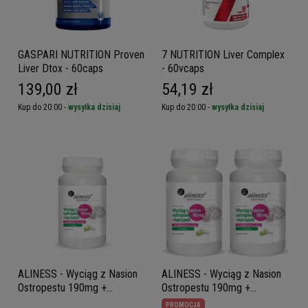
GASPARI NUTRITION Proven
7 NUTRITION Liver Complex
Liver Dtox - 60caps
- 60vcaps
139,00 zł
54,19 zł
Kup do 20:00 -
wysyłka dzisiaj
Kup do 20:00 -
wysyłka dzisiaj
ALINESS - Wyciąg z Nasion
ALINESS - Wyciąg z Nasion
Ostropestu 190mg +
Ostropestu 190mg +
Karczoch - 100caps.
Karczoch - 2x 100caps.
PROMOCJA