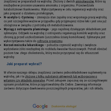
znajdziesz w preparatach na wątrobę. Złożony z dwóch
aminokwasów
, które są
niezbędne w procesie usuwania amoniaku z organizmu. Przeciwdziała
katabolizmowi tkankowemu. Wykorzystywany w celu regeneracji wątroby oraz
jako preparat o działaniu protekcyjnym,
N-acetylo-L-Cysteinę
– zmniejsza stan zapalny oraz wspomaga pracę wątroby,
co jest szczególnie ważne w przypadku gdy przyjmujesz różne leki i jest ona już
obciążona w związku z potrzebą ich metabolizowania.
Wyciąg z ostropestu plamistego
– jego najsilniej działającym składnikiem jest
sylimaryna. Odżywki na wątrobę z ostropestu regenerują komórki wątroby oraz
chronią ją przed uszkodzeniami (uszczelnia ściany komórkowe). Sylimaryna jest
wykorzystywana także do
odtrucia organizmu
.
Korzeń mniszka lekarskiego
– pobudza czynność wątroby i zwiększa
wydzielanie żółci niezbędnej do rozkładu kwasów tłuszczowych. Potrafi obniżać
poziom tzw. złego cholesterolu, który może przyczyniać się do stłuszczeń
wątroby.
Jaki preparat wybrać?
W ofercie naszego sklepu znajdziesz zarówno jednoskładnikowe suplementy na
wątrobę, jak i te
złożone z kilku substancji aktywnych lub wzbogacone o
witaminy czy składniki mineralne
. Przed zakupem zapoznaj się ze szczegółowymi
opisami produktów, które przygotowaliśmy dla Ciebie. Zawierają informacje
zarówno dotyczące dawkowania poszczególnych preparatów, jak i ich składu.