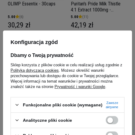
OLIMP Essentix - 30caps
Puritan's Pride Milk Thistle
4:1 Extract 1000mg -
90softgels
5.00
(6)
5.00
(11)
30,29 zł
42,19 zł
Kup do 20:00 -
wysyłka dzisiaj
Kup do 20:00 -
wysyłka dzisiaj
Konfiguracja zgód
Dbamy o Twoją prywatność
Sklep korzysta z plików cookie w celu realizacji usług zgodnie z
Polityką dotyczącą cookies
. Możesz określić warunki
przechowywania lub dostępu do cookie w Twojej przeglądarce.
Więcej informacji na temat warunków i prywatności można
znaleźć także na stronie
Prywatność i warunki Google
.
Zawsze
Funkcjonalne pliki cookie (wymagane)
SWANSON Astragalus Root
SWANSON Dandelion Root
aktywne
470mg - 100caps
515mg - 60caps
5.00
(15)
5.00
(19)
Analityczne pliki cookie
17,90 zł
29,89 zł
Kup do 20:00 -
wysyłka dzisiaj
Kup do 20:00 -
wysyłka dzisiaj