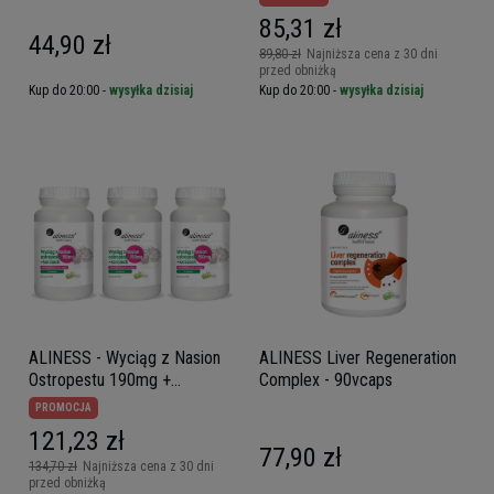
85,31 zł
44,90 zł
89,80 zł
Najniższa cena z 30 dni
przed obniżką
Kup do 20:00 -
wysyłka dzisiaj
Kup do 20:00 -
wysyłka dzisiaj
ALINESS - Wyciąg z Nasion
ALINESS Liver Regeneration
Ostropestu 190mg +
Complex - 90vcaps
Karczoch - 3x 100caps.
PROMOCJA
121,23 zł
77,90 zł
134,70 zł
Najniższa cena z 30 dni
przed obniżką