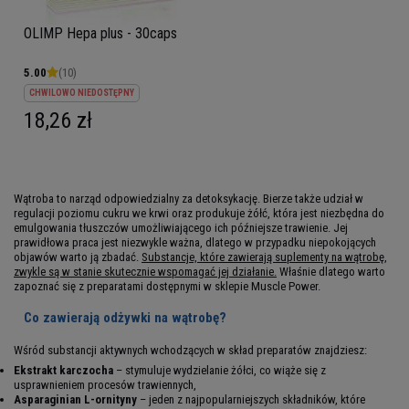
OLIMP Hepa plus - 30caps
5.00
(10)
CHWILOWO NIEDOSTĘPNY
18,26 zł
Wątroba to narząd odpowiedzialny za detoksykację. Bierze także udział w
regulacji poziomu cukru we krwi oraz produkuje żółć, która jest niezbędna do
emulgowania tłuszczów umożliwiającego ich późniejsze trawienie. Jej
prawidłowa praca jest niezwykle ważna, dlatego w przypadku niepokojących
objawów warto ją zbadać.
Substancje, które zawierają suplementy na wątrobę,
zwykle są w stanie skutecznie wspomagać jej działanie.
Właśnie dlatego warto
zapoznać się z preparatami dostępnymi w sklepie Muscle Power.
Co zawierają odżywki na wątrobę?
Wśród substancji aktywnych wchodzących w skład preparatów znajdziesz:
Ekstrakt karczocha
– stymuluje wydzielanie żółci, co wiąże się z
usprawnieniem procesów trawiennych,
Asparaginian L-ornityny
– jeden z najpopularniejszych składników, które