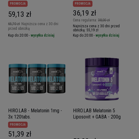
PROMOCJA
PROMOCJA
36,19 zł
59,13 zł
Cena regularna:
38,00 zł
65,70 zł
Najniższa cena z 30 dni
Najniższa cena z 30 dni przed
przed obniżką
obniżką:
55,19 zł
Kup do 20:00 -
wysyłka dzisiaj
Kup do 20:00 -
wysyłka dzisiaj
HIRO.LAB - Melatonin 1mg -
HIRO.LAB Melatonin 5
3x 120tabs.
Liposovit + GABA - 200g
PROMOCJA
51,39 zł