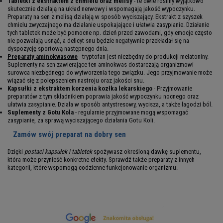
Tabletki z ekstraktem z chmielu oraz melisy
- te dwie rośliny wyjątkowo
skutecznie działają na układ nerwowy i wspomagają jakość wypoczynku.
Preparaty na sen z melisą działają w sposób wyciszający. Ekstrakt z szyszek
chmielu zwyczajnego ma działanie uspokajające i ułatwia zasypianie. Działanie
tych tabletek może być pomocne np. dzień przed zawodami, gdy emocje często
nie pozwalają usnąć, a deficyt snu będzie negatywnie przekładał się na
dyspozycję sportową następnego dnia.
Preparaty aminokwasowe
- tryptofan jest niezbędny do produkcji melatoniny.
Suplementy na sen zawierające ten aminokwas dostarczają organizmowi
surowca niezbędnego do wytworzenia tego związku. Jego przyjmowanie może
wiązać się z polepszeniem nastroju oraz jakości snu.
Kapsułki z ekstraktem korzenia kozłka lekarskiego
- Przyjmowanie
preparatów z tym składnikiem poprawia jakość wypoczynku nocnego oraz
ułatwia zasypianie. Działa w sposób antystresowy, wycisza, a także łagodzi ból.
Suplementy z Gotu Kola
- regularnie przyjmowane mogą wspomagać
zasypianie, za sprawą wyciszającego działania Gotu Koli.
Zamów swój preparat na dobry sen
Dzięki
postaci kapsułek i tabletek
spożywasz określoną dawkę suplementu,
która może przynieść konkretne efekty. Sprawdź także preparaty z innych
kategorii, które wspomogą codzienne funkcjonowanie organizmu.