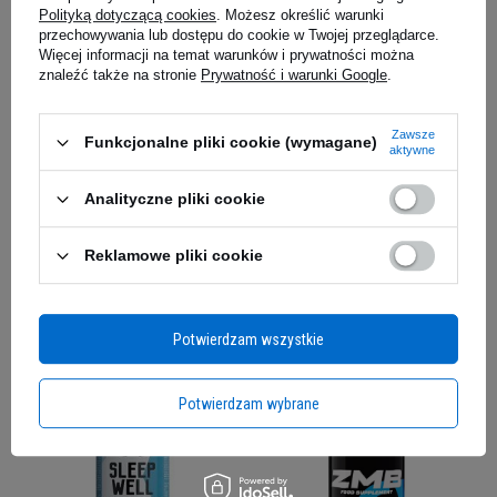
Polityką dotyczącą cookies
. Możesz określić warunki
przechowywania lub dostępu do cookie w Twojej przeglądarce.
Więcej informacji na temat warunków i prywatności można
znaleźć także na stronie
Prywatność i warunki Google
.
Zawsze
Funkcjonalne pliki cookie (wymagane)
aktywne
Analityczne pliki cookie
NOW L-Tryptophan 500mg -
REAL PHARM - Good Night
60vegcaps
Shot - 12x 80ml - Cherry
Reklamowe pliki cookie
5.00
(1)
52,89 zł
69,39 zł
Kup do 20:00 -
wysyłka dzisiaj
Kup do 20:00 -
wysyłka dzisiaj
Potwierdzam wszystkie
Potwierdzam wybrane