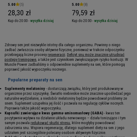
5.00
(5)
5.00
(8)
28,30 zł
79,59 zł
Kup do 20:00 -
wysyłka dzisiaj
Kup do 20:00 -
wysyłka dzisiaj
Zdrowy sen jest niezwykle istotny dla całego organizmu. Powinny o niego
zadbać zwłaszcza osoby aktywne fizyczne, ponieważ w trakcie odpoczynku
przebiegają liczne procesy
regeneracji
.
Deficyt snu może znacznie utrudniać
postępy treningowe
, a także jest czynnikiem zwiększającym ryzyko kontuzji. W
Muscle Power zadbaliśmy o odpowiednie suplementy na sen, które pomogą
poprawić jakość wypoczynku nocnego.
Popularne preparaty na sen
Suplementy melatoniny
- dostarczają związku, który jest produkowany w
organizmie przez szyszynkę. Światło niebieskie może znacznie upośledzać jego
naturalne wydzielanie, a niedobór melatoniny będzie powodował problemy ze
snem. Suplement uzupełnia jej ilość i pozwala na regulację cyklów nocnych.
Poprawia także jakość wypoczynku.
Kapsułki zawierające kwas gamma-aminomasłowy (GABA)
- kwas ten
pozytywnie wpływa na działanie układu nerwowego – działa tonizująco i tym
samym pozwala
redukować skutki stresu
, które mogłyby powodować
zaburzenia snu. Wspiera regenerację, dlatego suplement diety na sen z jego
udziałem jest szczególnie polecany osobom aktywnym fizycznie.