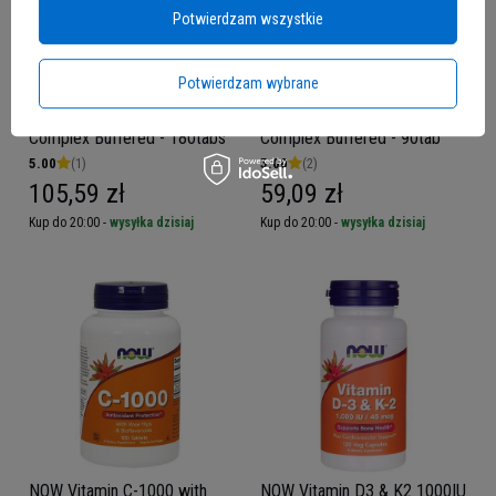
Potwierdzam wszystkie
Potwierdzam wybrane
NOW Vitamin C-1000
NOW Vitamin C-1000
Complex Buffered - 180tabs
Complex Buffered - 90tab
5.00
(1)
5.00
(2)
105,59 zł
59,09 zł
Kup do 20:00 -
wysyłka dzisiaj
Kup do 20:00 -
wysyłka dzisiaj
NOW Vitamin C-1000 with
NOW Vitamin D3 & K2 1000IU