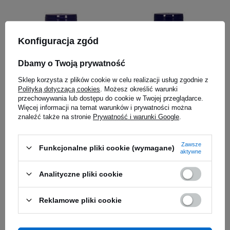
Konfiguracja zgód
Dbamy o Twoją prywatność
Sklep korzysta z plików cookie w celu realizacji usług zgodnie z
Polityką dotyczącą cookies
. Możesz określić warunki
przechowywania lub dostępu do cookie w Twojej przeglądarce.
Więcej informacji na temat warunków i prywatności można
NOW Vitamin C-1000
NOW Vitamin C-1000
znaleźć także na stronie
Prywatność i warunki Google
.
Boiflavonoids - 100vcaps
Boiflavonoids - 250vegcaps
5.00
(18)
5.00
(15)
35,29 zł
82,59 zł
Zawsze
Funkcjonalne pliki cookie (wymagane)
aktywne
Kup do 20:00 -
wysyłka dzisiaj
Kup do 20:00 -
wysyłka dzisiaj
Analityczne pliki cookie
Reklamowe pliki cookie