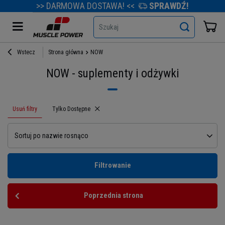
>> DARMOWA DOSTAWA! <<
SPRAWDŹ!
Szukaj
Wstecz
Strona główna
NOW
NOW - suplementy i odżywki
Usuń filtry
Usuń filtr
Tylko Dostępne
Sortuj po nazwie rosnąco
Filtrowanie
Poprzednia strona