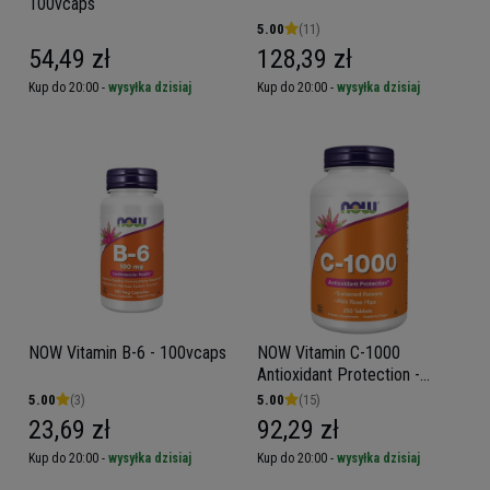
100vcaps
5.00
(11)
54,49 zł
128,39 zł
Kup do 20:00 -
wysyłka dzisiaj
Kup do 20:00 -
wysyłka dzisiaj
NOW Vitamin B-6 - 100vcaps
NOW Vitamin C-1000
Antioxidant Protection -
250tabs
5.00
(3)
5.00
(15)
23,69 zł
92,29 zł
Kup do 20:00 -
wysyłka dzisiaj
Kup do 20:00 -
wysyłka dzisiaj