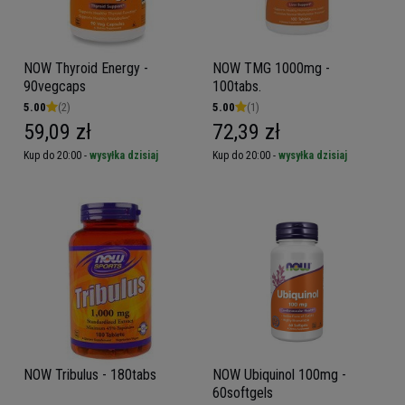
NOW Thyroid Energy -
NOW TMG 1000mg -
90vegcaps
100tabs.
5.00
(2)
5.00
(1)
59,09 zł
72,39 zł
Kup do 20:00 -
wysyłka dzisiaj
Kup do 20:00 -
wysyłka dzisiaj
NOW Tribulus - 180tabs
NOW Ubiquinol 100mg -
60softgels