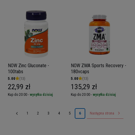
NOW Zinc Gluconate -
NOW ZMA Sports Recovery -
100tabs
180vcaps
5.00
(13)
5.00
(13)
22,99 zł
135,29 zł
Kup do 20:00 -
wysyłka dzisiaj
Kup do 20:00 -
wysyłka dzisiaj
1
2
3
4
5
6
Następna strona