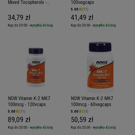
Mixed Tocopherols -
100vegcaps
50softgels - Witamina E z
5.00
(11)
Mieszanymi Tokoferolami
34,79 zł
41,49 zł
Kup do 20:00 -
wysyłka dzisiaj
Kup do 20:00 -
wysyłka dzisiaj
NOW Vitamin K-2 MK7
NOW Vitamin K-2 MK7
100mcg - 120vcaps
100mcg - 60vegcaps
5.00
(11)
5.00
(13)
89,09 zł
50,59 zł
Kup do 20:00 -
wysyłka dzisiaj
Kup do 20:00 -
wysyłka dzisiaj