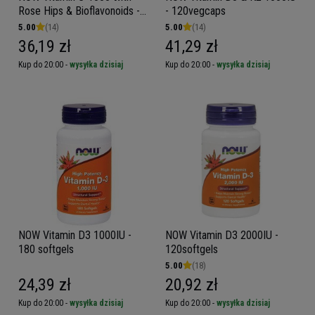
Rose Hips & Bioflavonoids -
- 120vegcaps
100tabs
5.00
(14)
5.00
(14)
36,19 zł
41,29 zł
Kup do 20:00 -
wysyłka dzisiaj
Kup do 20:00 -
wysyłka dzisiaj
NOW Vitamin D3 1000IU -
NOW Vitamin D3 2000IU -
180 softgels
120softgels
5.00
(18)
24,39 zł
20,92 zł
Kup do 20:00 -
wysyłka dzisiaj
Kup do 20:00 -
wysyłka dzisiaj