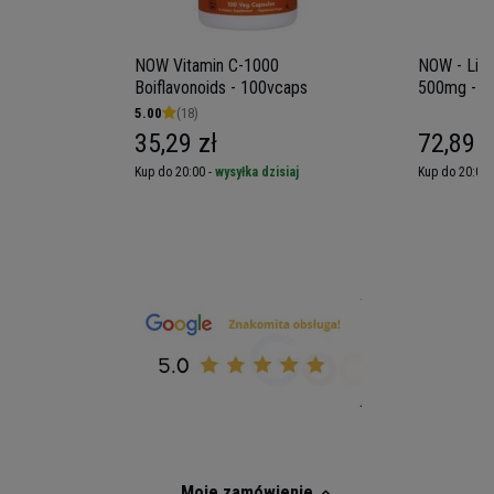
Biotyna pomaga w utrzymaniu prawidłowego
stanu błon śluzowych
NOW Vitamin C-1000
NOW - Lio
Biotyna pomaga w prawidłowym
Boiflavonoids - 100vcaps
500mg - 6
funkcjonowaniu układu nerwowego
5.00
(18)
Biotyna pomaga zachować zdrowe włosy
35,29 zł
72,89 z
Biotyna pomaga w utrzymaniu prawidłowych
iaj
Kup do 20:00 -
wysyłka dzisiaj
Kup do 20:00 
funkcji psychologicznych
Moje zamówienie