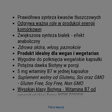
Prawidłowa synteza kwasów tłuszczowych
Odgrywa ważną rolę w produkcji energii
komórkowej
Zwiększona synteza białek - efekt
anaboliczny
Zdrowa skóra, włosy, paznokcie
Produkt idealny dla wegan i wegetarian
Wygodne do połknięcia wegańskie kapsułki
Potężna dawka Biotyny w porcji
5 mg witaminy B7 w jednej kapsułce
Suplement wolny od Glutenu, Soi oraz GMO
- Gluten Free, Soy Free, Non GMO
Wysokiej klasy Biotyna - Witamina B7 od
amerykańskiej firmy NOW FOODS
NOW FOODS - Biotyna - Bez
Pokaż więcej