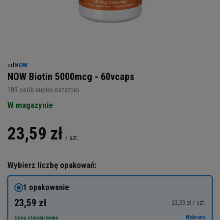
od
NOW
NOW Biotin 5000mcg - 60vcaps
109
osób kupiło ostatnio
W magazynie
23,59 zł
/
szt.
Wybierz liczbę opakowań:
1 opakowanie
23,59 zł
23,59 zł / szt.
Wybrano
Cena standardowa