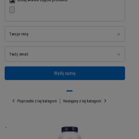
Twoje imię
Twój email
Wyślij opinię
Poprzedni z tej kategorii
Następny z tej kategorii
mg -