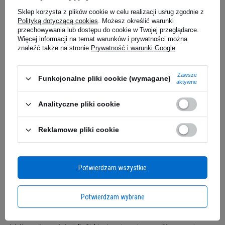
90softgels
- 205g
Sklep korzysta z plików cookie w celu realizacji usług zgodnie z
Polityką dotyczącą cookies
. Możesz określić warunki
przechowywania lub dostępu do cookie w Twojej przeglądarce.
Więcej informacji na temat warunków i prywatności można
50,89 zł
59,90 z
znaleźć także na stronie
Prywatność i warunki Google
.
edziałek
Kup teraz -
wysyłka w poniedziałek
Kup teraz -
wy
Zawsze
Funkcjonalne pliki cookie (wymagane)
aktywne
Zapytaj o produkt
Analityczne pliki cookie
Bergamotka - utrzymaj zdrowy
poziom cholesterolu
Reklamowe pliki cookie
E-mail
Sok z bergamotki tradycyjnie wykorzystywany był
jako środek odpowiadający za utrzymanie
Potwierdzam wszystkie
Pytanie
zdrowego poziomu cholesterolu.
Od jakiegoś
czasu zaczyna na nowo cieszyć się sporą
Potwierdzam wybrane
popularnością.
Bergamonte®,
opatentowany
przez
HP Ingredients
, produkowany jest przy