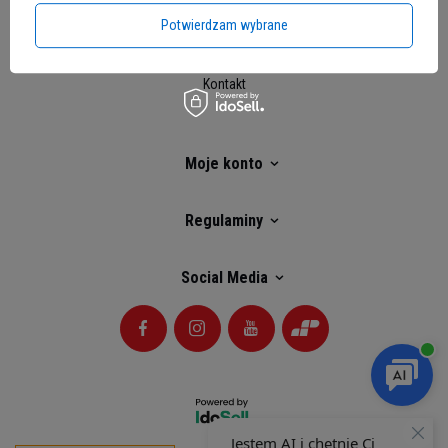
Chcę zareklamować produkt
Potwierdzam wybrane
Chcę zwrócić produkt
Kontakt
Moje konto
Regulaminy
Social Media