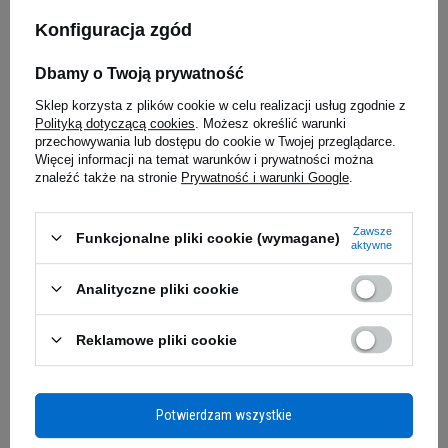
FITNESS AUTHORITY So
Konfiguracja zgód
Good Vitamin C & Fruit Mix -
210g
35,69 zł
Dbamy o Twoją prywatność
Kup teraz -
wysyłka w poniedziałek
Sklep korzysta z plików cookie w celu realizacji usług zgodnie z
Polityką dotyczącą cookies
. Możesz określić warunki
przechowywania lub dostępu do cookie w Twojej przeglądarce.
Więcej informacji na temat warunków i prywatności można
znaleźć także na stronie
Prywatność i warunki Google
.
Zawsze
Funkcjonalne pliki cookie (wymagane)
aktywne
Analityczne pliki cookie
Reklamowe pliki cookie
Moje zamówienie
Status zamówienia
Potwierdzam wszystkie
Śledzenie przesyłki