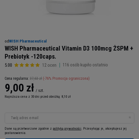
od
WISH Pharmaceutical
WISH Pharmaceutical Vitamin D3 100mcg ŻSPM +
Prebiotyk -120caps.
116
osób kupiło ostatnio
5.00
12 ocen
37,63 zł
(-
76
% Promocja ograniczona)
Cena regularna:
9,00 zł
/
szt.
Najniższa cena z 30 dni przed obniżką:
8,10 zł
Twój adres e-mail
Dane są przetwarzane zgodnie z
polityką prywatności
. Przesyłając je, akceptujesz jej
postanowienia.