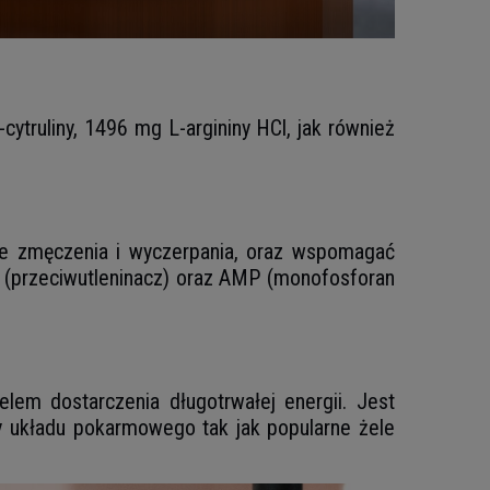
truliny, 1496 mg L-argininy HCl, jak również
ie zmęczenia i wyczerpania, oraz wspomagać
y (przeciwutleninacz) oraz AMP (monofosforan
lem dostarczenia długotrwałej energii. Jest
y układu pokarmowego tak jak popularne żele