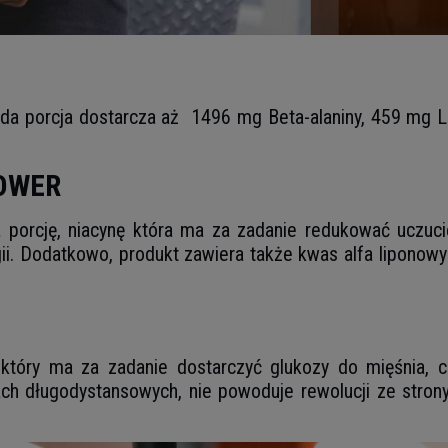
a porcja dostarcza aż 1496 mg Beta-alaniny, 459 mg L-cy
POWER
 porcję, niacynę która ma za zadanie redukować uczuc
ii. Dodatkowo, produkt zawiera także kwas alfa liponow
 który ma za zadanie dostarczyć glukozy do mięśnia, ce
h długodystansowych, nie powoduje rewolucji ze stron