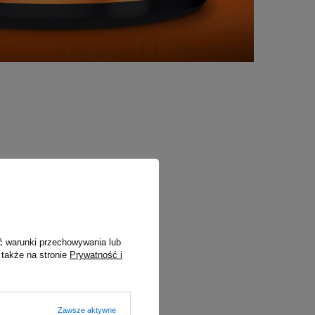
ć warunki przechowywania lub
 także na stronie
Prywatność i
ich jak m.in. cukier.
Zawsze aktywne