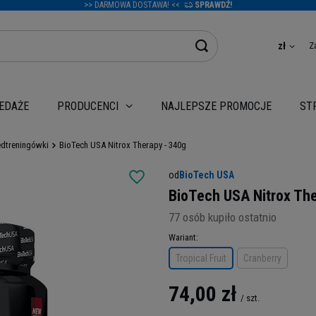
>> DARMOWA DOSTAWA! <<
SPRAWDŹ!
Z
zł
EDAŻE
NAJLEPSZE PROMOCJE
PRODUCENCI
ST
edtreningówki
BioTech USA Nitrox Therapy - 340g
od
BioTech USA
BioTech USA Nitrox The
77
osób kupiło ostatnio
Wariant
Tropical Fruit
Cranberry
74,00 zł
/
szt.