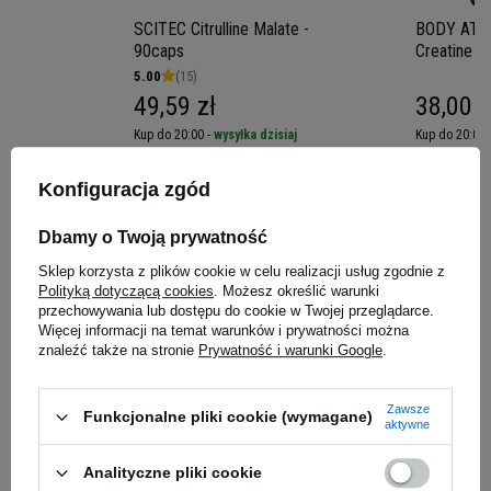
raz pierwszy w 2004 roku i od tamtej pory
wspiera najlepszych sportowców w
SCITEC Citrulline Malate -
BODY ATTA
90caps
Creatine -
przekraczaniu ich fizycznych i mentalnych
5.00
(15)
barier.
Stale ulepszany, teraz o jeszcze bardziej
49,59 zł
38,00 z
zaawansowanym składzie. To suplement, który
został udoskonalony przez wyspecjalizowanych
iaj
Kup do 20:00 -
wysyłka dzisiaj
Kup do 20:00 
naukowców BSN. N
owa, innowacyjna
technologia składników, która skutecznie
Konfiguracja zgód
wspiera koncentrację i zwiększa
Zapytaj o produkt
wytrzymałość, a także świetnie smakuje i
Dbamy o Twoją prywatność
perfekcyjnie się miesza
. Spróbuj i przekonaj się
Sklep korzysta z plików cookie w celu realizacji usług zgodnie z
sam!
Polityką dotyczącą cookies
. Możesz określić warunki
E-mail
przechowywania lub dostępu do cookie w Twojej przeglądarce.
Więcej informacji na temat warunków i prywatności można
znaleźć także na stronie
Prywatność i warunki Google
.
Pytanie
Zawsze
Funkcjonalne pliki cookie (wymagane)
aktywne
Analityczne pliki cookie