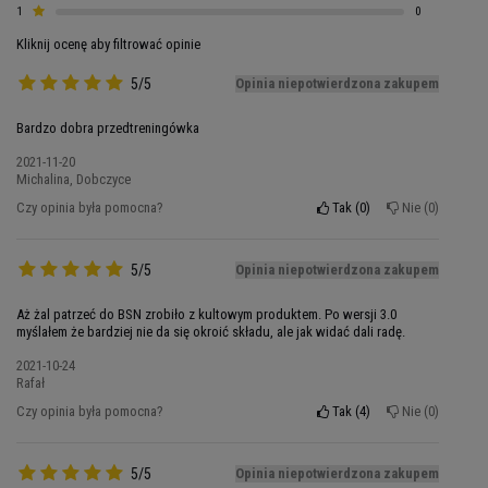
wykorzystać każdą minutę spędzoną na siłowni.
1
0
Beta-alanina pomoże Ci wytrwać dłużej niż
Kliknij ocenę aby filtrować opinie
kiedykolwiek wcześniej,
niezależnie od tego,
5/5
Opinia niepotwierdzona zakupem
czy walczysz z ciężarami na siłowni, czy
wykonujesz sporty wytrzymałościowe. Suplement
Bardzo dobra przedtreningówka
przedtreningowy BSN zawiera również cytrulinę,
2021-11-20
cholinę, piperynę oraz cenne witaminy i minerały,
Michalina, Dobczyce
między innymi niacynę oraz cynk.
Każdy z tych
Czy opinia była pomocna?
Tak
0
Nie
0
składników dostarczy Ci przed treningiem
wszystkiego, czego potrzebujesz, aby
stale pokonywać bariery i przekraczać granice
5/5
Opinia niepotwierdzona zakupem
własnej wytrzymałości.
Aż żal patrzeć do BSN zrobiło z kultowym produktem. Po wersji 3.0
myślałem że bardziej nie da się okroić składu, ale jak widać dali radę.
2021-10-24
Rafał
Czy opinia była pomocna?
Tak
4
Nie
0
5/5
Opinia niepotwierdzona zakupem