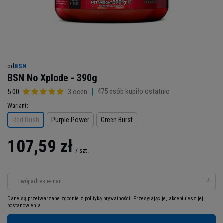
od
BSN
BSN No Xplode - 390g
475
osób kupiło ostatnio
5.00
3 ocen
Wariant
Red Rush
Purple Power
Green Burst
107,59 zł
/
szt.
Twój adres e-mail
Dane są przetwarzane zgodnie z
polityką prywatności
. Przesyłając je, akceptujesz jej
postanowienia.