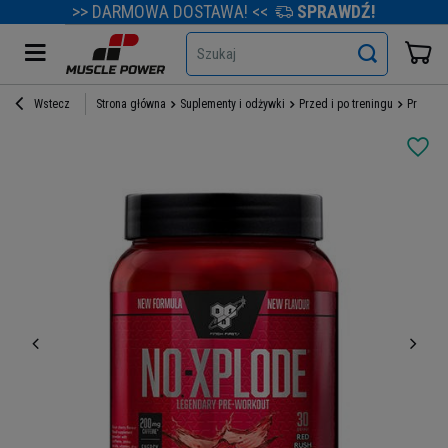
>> DARMOWA DOSTAWA! <<
SPRAWDŹ!
Szukaj
Wstecz
Strona główna
Suplementy i odżywki
Przed i po treningu
Przedtr