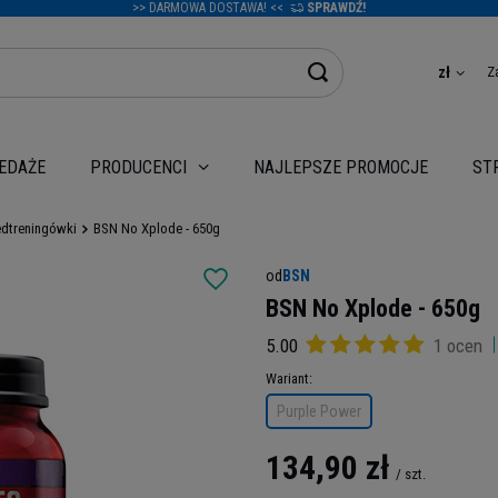
>> DARMOWA DOSTAWA! <<
SPRAWDŹ!
Z
zł
EDAŻE
NAJLEPSZE PROMOCJE
PRODUCENCI
ST
edtreningówki
BSN No Xplode - 650g
od
BSN
BSN No Xplode - 650g
5.00
1 ocen
Wariant
Purple Power
134,90 zł
/
szt.