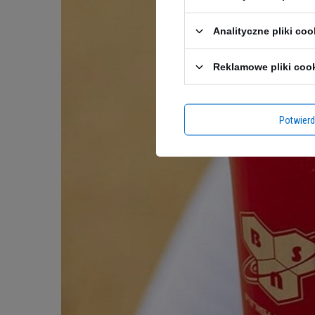
Analityczne pliki coo
Reklamowe pliki coo
Potwier