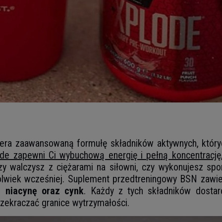
N
ra zaawansowaną formułę składników aktywnych, których
de zapewni Ci wybuchową energię i pełną koncentrację
czy walczysz z ciężarami na siłowni, czy wykonujesz sp
kolwiek wcześniej. Suplement przedtreningowy BSN zawi
i niacynę oraz cynk
. Każdy z tych składników dostar
rzekraczać granice wytrzymałości.