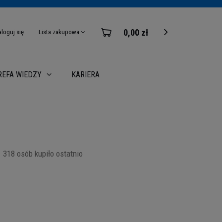
0,00 zł
aloguj się
Lista zakupowa
KARIERA
REFA WIEDZY
318
osób kupiło ostatnio