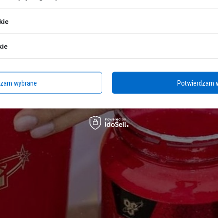
kie
kie
dzam wybrane
Potwierdzam 