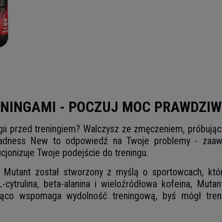
RENINGAMI - POCZUJ MOC PRAWDZI
rgii przed treningiem? Walczysz ze zmęczeniem, próbując
adness New to odpowiedź na Twoje problemy - zaawa
cjonizuje Twoje podejście do treningu.
 Mutant został stworzony z myślą o sportowcach, kt
L-cytrulina, beta-alanina i wieloźródłowa kofeina, Mu
co wspomaga wydolność treningową, byś mógł trenowa