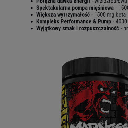
Potężna dawka energii
- wieloźródłowa 
Spektakularna pompa mięśniowa
- 1500
Większa wytrzymałość
- 1500 mg beta-a
Kompleks Performance & Pump
- 4000 
Wyjątkowy smak i rozpuszczalność
- p