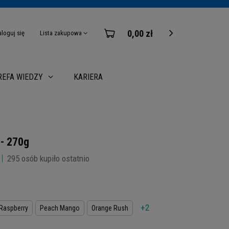
0,00 zł
aloguj się
Lista zakupowa
KARIERA
REFA WIEDZY
- 270g
295
osób kupiło ostatnio
+2
 Raspberry
Peach Mango
Orange Rush