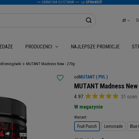
>> DARMOWA DOSTAWA! <<
SPRAWDŹ!
Z
zł
EDAŻE
NAJLEPSZE PROMOCJE
PRODUCENCI
ST
edtreningówki
MUTANT Madness New - 270g
od
MUTANT ( PVL )
MUTANT Madness New 
4.97
31 ocen
W magazynie
Wariant
Fruit Punch
Lemonade
Blue