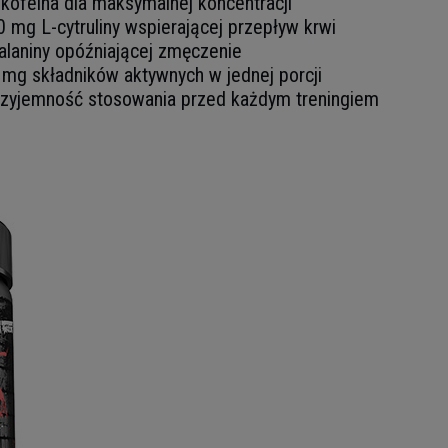
kofeina dla maksymalnej koncentracji
 mg L-cytruliny wspierającej przepływ krwi
laniny opóźniającej zmęczenie
mg składników aktywnych w jednej porcji
rzyjemność stosowania przed każdym treningiem