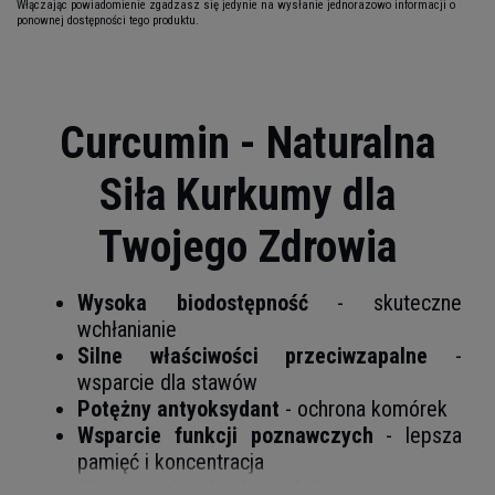
Włączając powiadomienie zgadzasz się jedynie na wysłanie jednorazowo informacji o
ponownej dostępności tego produktu.
Curcumin - Naturalna
Siła Kurkumy dla
Twojego Zdrowia
Wysoka biodostępność
- skuteczne
wchłanianie
Silne właściwości przeciwzapalne
-
wsparcie dla stawów
Potężny antyoksydant
- ochrona komórek
Wsparcie funkcji poznawczych
- lepsza
pamięć i koncentracja
60 wygodnych kapsułek
- łatwe do