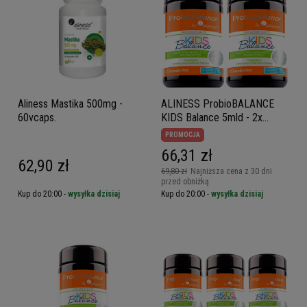
Aliness Mastika 500mg -
ALINESS ProbioBALANCE
60vcaps.
KIDS Balance 5mld - 2x
30vcaps
PROMOCJA
66,31 zł
62,90 zł
69,80 zł
Najniższa cena z 30 dni
przed obniżką
Kup do 20:00 -
wysyłka dzisiaj
Kup do 20:00 -
wysyłka dzisiaj