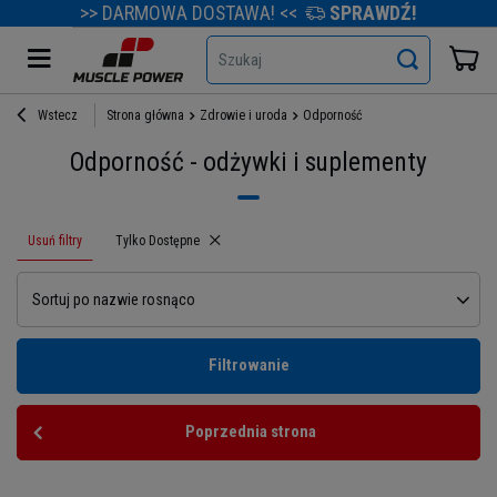
>> DARMOWA DOSTAWA! <<
SPRAWDŹ!
Szukaj
Wstecz
Strona główna
Zdrowie i uroda
Odporność
Odporność - odżywki i suplementy
Usuń filtry
Usuń filtr
Tylko Dostępne
Sortuj po nazwie rosnąco
Filtrowanie
Poprzednia strona