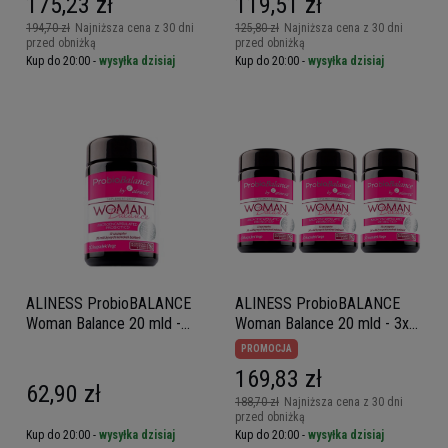
175,23 zł
119,51 zł
194,70 zł
Najniższa cena z 30 dni
125,80 zł
Najniższa cena z 30 dni
przed obniżką
przed obniżką
Kup do 20:00 -
wysyłka dzisiaj
Kup do 20:00 -
wysyłka dzisiaj
ALINESS ProbioBALANCE
ALINESS ProbioBALANCE
Woman Balance 20 mld -
Woman Balance 20 mld - 3x
30vcaps
30vcaps
PROMOCJA
169,83 zł
62,90 zł
188,70 zł
Najniższa cena z 30 dni
przed obniżką
Kup do 20:00 -
wysyłka dzisiaj
Kup do 20:00 -
wysyłka dzisiaj