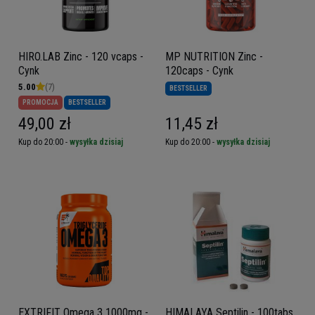
HIRO.LAB Zinc - 120 vcaps -
MP NUTRITION Zinc -
Cynk
120caps - Cynk
5.00
(7)
BESTSELLER
PROMOCJA
BESTSELLER
49,00 zł
11,45 zł
Kup do 20:00 -
wysyłka dzisiaj
Kup do 20:00 -
wysyłka dzisiaj
EXTRIFIT Omega 3 1000mg -
HIMALAYA Septilin - 100tabs