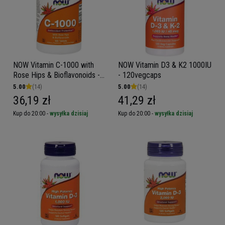
NOW Vitamin C-1000 with
NOW Vitamin D3 & K2 1000IU
Rose Hips & Bioflavonoids -
- 120vegcaps
100tabs
5.00
(14)
5.00
(14)
36,19 zł
41,29 zł
Kup do 20:00 -
wysyłka dzisiaj
Kup do 20:00 -
wysyłka dzisiaj