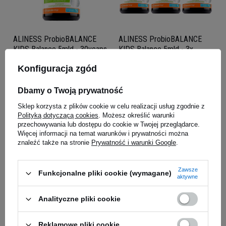
ALINESS ProbioBALANCE
ALINESS ProbioBALANCE
KIDS Balance 5mld - 30vcaps
KIDS Balance 5mld - 3x
30vcaps
PROMOCJA
Konfiguracja zgód
94,23 zł
34,90 zł
104,70 zł
Najniższa cena z 30 dni
Dbamy o Twoją prywatność
przed obniżką
Kup do 20:00 -
wysyłka dzisiaj
Kup do 20:00 -
wysyłka dzisiaj
Sklep korzysta z plików cookie w celu realizacji usług zgodnie z
Polityką dotyczącą cookies
. Możesz określić warunki
przechowywania lub dostępu do cookie w Twojej przeglądarce.
Więcej informacji na temat warunków i prywatności można
znaleźć także na stronie
Prywatność i warunki Google
.
Zawsze
Funkcjonalne pliki cookie (wymagane)
aktywne
Analityczne pliki cookie
Reklamowe pliki cookie