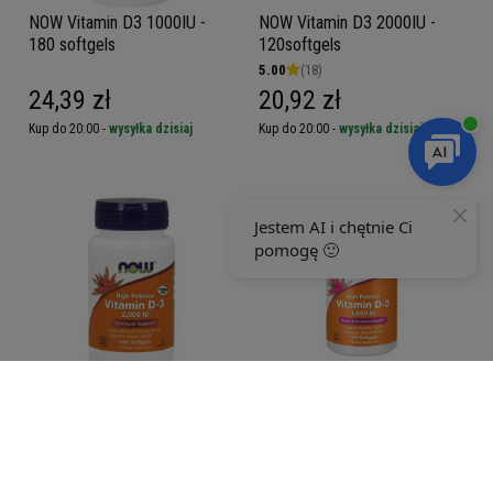
NOW Vitamin D3 1000IU -
NOW Vitamin D3 2000IU -
180 softgels
120softgels
5.00
(18)
24,39 zł
20,92 zł
Kup do 20:00 -
wysyłka dzisiaj
Kup do 20:00 -
wysyłka dzisiaj
NOW Vitamin D3 2000IU -
NOW Vitamin D3 4000IU -
240softgels
120softgels
5.00
(12)
38,69 zł
29,49 zł