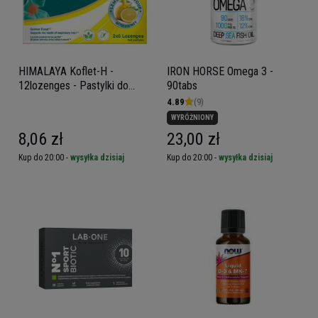
HIMALAYA Koflet-H -
IRON HORSE Omega 3 -
12lozenges - Pastylki do
90tabs
ssania
4.89
(9)
WYRÓŻNIONY
8,06 zł
23,00 zł
Kup do 20:00 -
wysyłka dzisiaj
Kup do 20:00 -
wysyłka dzisiaj