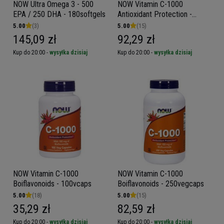
NOW Ultra Omega 3 - 500
NOW Vitamin C-1000
EPA / 250 DHA - 180softgels
Antioxidant Protection -
250tabs
5.00
(3)
5.00
(15)
145,09 zł
92,29 zł
Kup do 20:00 -
wysyłka dzisiaj
Kup do 20:00 -
wysyłka dzisiaj
NOW Vitamin C-1000
NOW Vitamin C-1000
Boiflavonoids - 100vcaps
Boiflavonoids - 250vegcaps
5.00
(18)
5.00
(15)
35,29 zł
82,59 zł
Kup do 20:00 -
wysyłka dzisiaj
Kup do 20:00 -
wysyłka dzisiaj