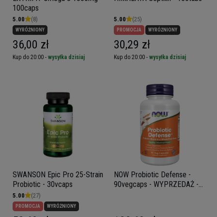
100caps
5.00
(8)
5.00
(25)
WYRÓŻNIONY
PROMOCJA
WYRÓŻNIONY
36,00 zł
30,29 zł
Kup do 20:00 -
wysyłka dzisiaj
Kup do 20:00 -
wysyłka dzisiaj
SWANSON Epic Pro 25-Strain
NOW Probiotic Defense -
Probiotic - 30vcaps
90vegcaps - WYPRZEDAŻ -
30-11
5.00
(27)
PROMOCJA
WYRÓŻNIONY