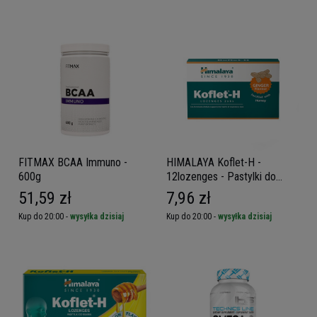
FITMAX BCAA Immuno -
HIMALAYA Koflet-H -
600g
12lozenges - Pastylki do
ssania
51,59 zł
7,96 zł
Kup do 20:00 -
wysyłka dzisiaj
Kup do 20:00 -
wysyłka dzisiaj